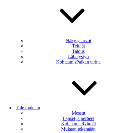
Näky ja arvot
Tekijät
Talous
Lähetystyö
KohtaamisPaikan tarina
Tule mukaan
Messut
Lapset ja perheet
KohtaamisRyhmät
Mukaan tekemään