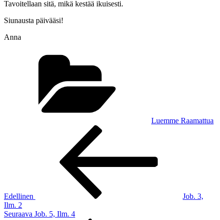
Tavoitellaan sitä, mikä kestää ikuisesti.
Siunausta päivääsi!
Anna
Kategoriat
Luemme Raamattua
Artikkelien
Edellinen
artikkeli
selaus
Edellinen
Job. 3,
Ilm. 2
Seuraava
Seuraava
Job. 5, Ilm. 4