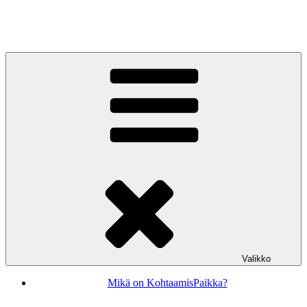
Siirry
sisältöön
KohtaamisPaikka Jyväskylä
Valikko
Mikä on KohtaamisPaikka?