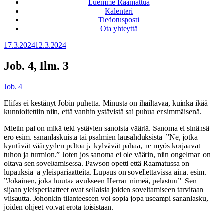
Luemme Raamattua
Kalenteri
Tiedotusposti
Ota yhteyttä
Julkaistu
17.3.2024
12.3.2024
Job. 4, Ilm. 3
Job. 4
Elifas ei kestänyt Jobin puhetta. Minusta on ihailtavaa, kuinka ikää
kunnioitettiin niin, että vanhin ystävistä sai puhua ensimmäisenä.
Mietin paljon mikä teki ystävien sanoista vääriä. Sanoma ei sinänsä
ero esim. sananlaskuista tai psalmien lausahduksista. ”
Ne, jotka
kyntävät vääryyden peltoa
ja kylvävät pahaa,
ne myös korjaavat
tuhon ja turmion.”
Joten jos sanoma ei ole väärin, niin ongelman on
oltava sen soveltamisessa. Pawson opetti että Raamatussa on
lupauksia ja yleispariaatteita. Lupaus on sovellettavissa aina. esim.
”Jokainen, joka huutaa avukseen Herran nimeä, pelastuu”. Sen
sijaan yleisperiaatteet ovat sellaisia joiden soveltamiseen tarvitaan
viisautta. Johonkin tilanteeseen voi sopia jopa useampi sananlasku,
joiden ohjeet voivat erota toisistaan.