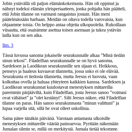
Jobin ystävällä oli paljon elämänkokemusta. Hän oli oppinut ja
nähnyt todeksi elämän yleisperiaatteen, jonka pohjalta hän päätteli,
että Jobin tilanne on varmasti rangaistus jostain. Hän meni
päätelmässään harhaan. Meidän on oltava todella varovaisia, kun
ohjaamme toisia. On helppo antaa ohjeita ulkopuolelta. Rukoillaan
viisautta, että osaisimme asettua toisen asemaan ja tukea ystävän
lailla kun on sen aika.
Ilm. 3
Tässä luvussa sanoma jokaiselle seurakunnalle alkaa ”Minä tiedän
sinun tekosi”. Filadelfian seurakunnalle se on hyvä sanoma,
Sardeksen ja Laodikean seurakunnille sen sijaan ei. Heikkous,
penseys ja haaleus kuvaavat tilannetta, jossa usko ei ole elävää.
Seurakunta ei tiedosta tilannetta, mutta Jeesus ei luovuta, vaan
kolkuttaa ovella ja haluaa yhteyteen kaikkien kanssa. Sardeksen ja
Laodikean seurakunnat kuulostavat menestyksen mittareilla
paremmin pärjääviltä, kuin Filadelfian, josta Jeesus sanoo ”voimasi
ovat vähäiset” ja ”olet kestänyt”. Silti Jeesus näkee, että Filadelfian
tilanne on paras. Hän sanoo seurakunnasta ”minun valittuni” ja
lupaa varjella sitä, sillä he ovat olleet uskollisia.
Sama pätee tänäkin päivänä. Varotaan antamasta ulkoisille
menestyksen mittareille väärää painoarvoa. Pyritään näkemään
Jumalan silmin se, millä on merkitystä. Jumala tietää tekomme.