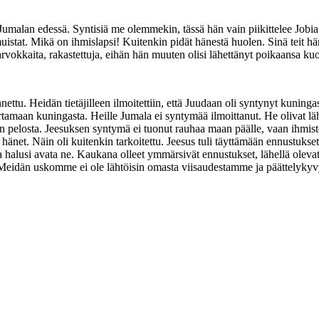
malan edessä. Syntisiä me olemmekin, tässä hän vain piikittelee Jobia 
istat. Mikä on ihmislapsi! Kuitenkin pidät hänestä huolen. Sinä teit hän
 arvokkaita, rakastettuja, eihän hän muuten olisi lähettänyt poikaansa 
ttu. Heidän tietäjilleen ilmoitettiin, että Juudaan oli syntynyt kuningas
martamaan kuningasta. Heille Jumala ei syntymää ilmoittanut. He olivat
en pelosta. Jeesuksen syntymä ei tuonut rauhaa maan päälle, vaan ihmist
t. Näin oli kuitenkin tarkoitettu. Jeesus tuli täyttämään ennustukset, j
 halusi avata ne. Kaukana olleet ymmärsivät ennustukset, lähellä olevat e
na. Meidän uskomme ei ole lähtöisin omasta viisaudestamme ja päättelykyv