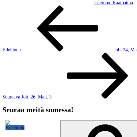
Luemme Raamattua
Artikkelien
Edellinen
artikkeli
selaus
Edellinen
Job. 24, Mat
Seuraava
artikkeli
Seuraava
Job. 26, Matt. 3
Seuraa meitä somessa!
Etsi: