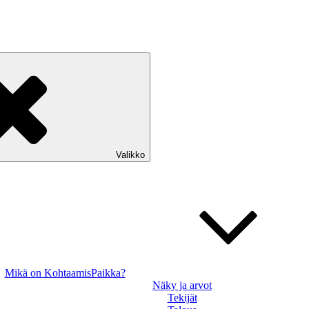
Valikko
Mikä on KohtaamisPaikka?
Näky ja arvot
Tekijät