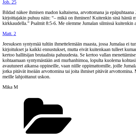
Job. 25
Bildad näkee ihmisen madon kaltaisena, arvottomana ja epäpuhtaana Ju
kirjoittajakin puhuu näin: “– mikä on ihminen! Kuitenkin sinä häntä mu
kirkkaudella.”
Psalmit‬ ‭8:5-6‬. Me olemme Jumalan silmissä kuitenkin
Matt. 2
Jeesuksen syntymää tultiin ihmettelemään maasta, jossa Jumalaa ei tunne
kirjoitukset ja kaikki ennustukset, mutta eivät kuitenkaan tulleet ku
kertoo hallitsijan brutaalista pahuudesta. Se kertoo vallan menettämis
kohtaamaan syntymästään asti murhanhimoa, lopulta kuolema kohtasi häne
avautuneet aikansa oppineille, vaan niille oppimattomille, joille Jumala
jotka pitävät itseään arvottomina tai joita ihmiset pitävät arvottomi
meille lahjoittanut uskon.
Mika M
Kategoriat