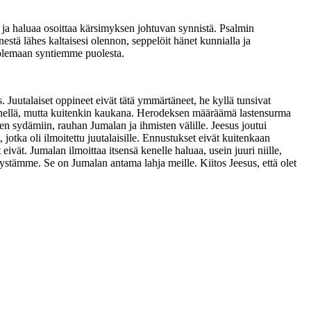
ja haluaa osoittaa kärsimyksen johtuvan synnistä. Psalmin
estä lähes kaltaisesi olennon, seppelöit hänet kunnialla ja
kuolemaan syntiemme puolesta.
. Juutalaiset oppineet eivät tätä ymmärtäneet, he kyllä tunsivat
 lähellä, mutta kuitenkin kaukana. Herodeksen määräämä lastensurma
en sydämiin, rauhan Jumalan ja ihmisten välille. Jeesus joutui
otka oli ilmoitettu juutalaisille. Ennustukset eivät kuitenkaan
ivät. Jumalan ilmoittaa itsensä kenelle haluaa, usein juuri niille,
ystämme. Se on Jumalan antama lahja meille. Kiitos Jeesus, että olet