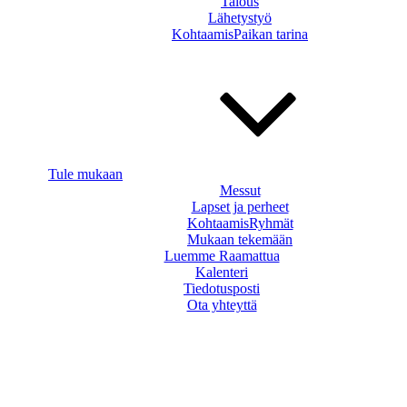
Talous
Lähetystyö
KohtaamisPaikan tarina
Tule mukaan
Messut
Lapset ja perheet
KohtaamisRyhmät
Mukaan tekemään
Luemme Raamattua
Kalenteri
Tiedotusposti
Ota yhteyttä