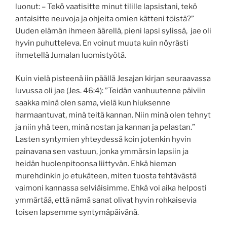
luonut: – Tekö vaatisitte minut tilille lapsistani, tekö
antaisitte neuvoja ja ohjeita omien kätteni töistä?”
Uuden elämän ihmeen äärellä, pieni lapsi sylissä, jae oli
hyvin puhutteleva. En voinut muuta kuin nöyrästi
ihmetellä Jumalan luomistyötä.
Kuin vielä pisteenä iin päällä Jesajan kirjan seuraavassa
luvussa oli jae (Jes. 46:4): ”Teidän vanhuutenne päiviin
saakka minä olen sama, vielä kun hiuksenne
harmaantuvat, minä teitä kannan. Niin minä olen tehnyt
ja niin yhä teen, minä nostan ja kannan ja pelastan.”
Lasten syntymien yhteydessä koin jotenkin hyvin
painavana sen vastuun, jonka ymmärsin lapsiin ja
heidän huolenpitoonsa liittyvän. Ehkä hieman
murehdinkin jo etukäteen, miten tuosta tehtävästä
vaimoni kannassa selviäisimme. Ehkä voi aika helposti
ymmärtää, että nämä sanat olivat hyvin rohkaisevia
toisen lapsemme syntymäpäivänä.