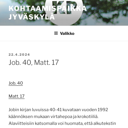
Siirry
KOHTAAMISPAIKKA
sisältöön
JYVÄSKYLÄ
Valikko
JULKAISTU
22.4.2024
Job. 40, Matt. 17
Job. 40
Matt. 17
Jobin kirjan luvuissa 40-41 kuvataan vuoden 1992
käännöksen mukaan virtahepoa ja krokotiiliä.
Alaviitteisiin katsomalla voi huomata, että alkutekstin