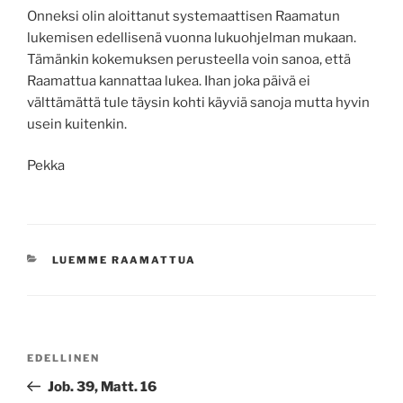
Onneksi olin aloittanut systemaattisen Raamatun
lukemisen edellisenä vuonna lukuohjelman mukaan.
Tämänkin kokemuksen perusteella voin sanoa, että
Raamattua kannattaa lukea. Ihan joka päivä ei
välttämättä tule täysin kohti käyviä sanoja mutta hyvin
usein kuitenkin.
Pekka
KATEGORIAT
LUEMME RAAMATTUA
Artikkelien
Edellinen
EDELLINEN
selaus
artikkeli
Job. 39, Matt. 16