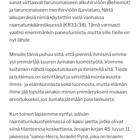
sanat viittaavat tarunomaiseen alkuhirviöön (Behemot)
ja tarunomaiseen merihirviöön (Leviatan). Näitä
alkuperäisiä nimiä käytettiin vielä vanhassa
raamatunkäännöksessä (KR33/38). Tämä varmasti
vaatisi enemmänkin paneutumista, mutta sille tielle en
nyt lähde.
Minulle tämä puhuu siitä, että pieninä ihmisinä emme
voi ymmärtää suuren Jumalan luomistyötä. Voimme
kuitenkin nähdä lopputuloksen ja ihmetellä sitä. Tiede
ja tutkimus on selvittänyt ja selvittää monia asioita
ihmis- ja eläinkunnasta sekä luonnosta, mutta elämän
ihme jää lopulta ainakin minun ymmärrykseni mukaan
arvoitukseksi, jos Jumala jätetään pois laskuista.
Kun toinen lapsemme syntyi, päivän
raamatunlukuohjelmassa oli kaksi jaetta, jotka olivat
siinä tilanteessa koskettavia. Jesajan kirjan 45. luvun 11.
jakeessa ”sanoo Herra, Israelin Pyhä, joka on Israelin