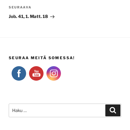
Seuraava
SEURAAVA
artikkeli
Job. 41, 1. Matt. 18
SEURAA MEITÄ SOMESSA!
Etsi:
Haku