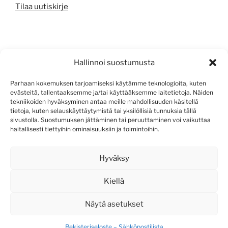
Tilaa uutiskirje
META
Hallinnoi suostumusta
Kirjaudu sisään
Parhaan kokemuksen tarjoamiseksi käytämme teknologioita, kuten
evästeitä, tallentaaksemme ja/tai käyttääksemme laitetietoja. Näiden
Sisältösyöte
tekniikoiden hyväksyminen antaa meille mahdollisuuden käsitellä
tietoja, kuten selauskäyttäytymistä tai yksilöllisiä tunnuksia tällä
Kommenttisyöte
sivustolla. Suostumuksen jättäminen tai peruuttaminen voi vaikuttaa
haitallisesti tiettyihin ominaisuuksiin ja toimintoihin.
WordPress.org
Hyväksy
Kiellä
Näytä asetukset
Rekisteriseloste – Sähköpostilista