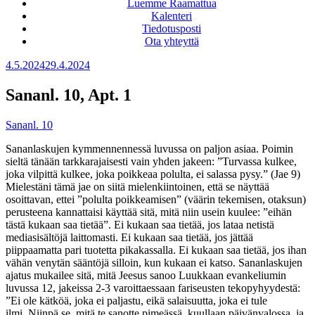
Luemme Raamattua
Kalenteri
Tiedotusposti
Ota yhteyttä
Julkaistu
4.5.2024
29.4.2024
Sananl. 10, Apt. 1
Sananl. 10
Sananlaskujen kymmennennessä luvussa on paljon asiaa. Poimin
sieltä tänään tarkkarajaisesti vain yhden jakeen: ”
Turvassa kulkee,
joka vilpittä kulkee,
joka poikkeaa polulta, ei salassa pysy.” (Jae 9)
Mielestäni tämä jae on siitä mielenkiintoinen, että se näyttää
osoittavan, ettei ”polulta poikkeamisen” (väärin tekemisen, otaksun)
perusteena kannattaisi käyttää sitä, mitä niin usein kuulee: ”eihän
tästä kukaan saa tietää”. Ei kukaan saa tietää, jos lataa netistä
mediasisältöjä laittomasti. Ei kukaan saa tietää, jos jättää
piippaamatta pari tuotetta pikakassalla. Ei kukaan saa tietää, jos ihan
vähän venytän sääntöjä silloin, kun kukaan ei katso. Sananlaskujen
ajatus
mukailee sitä, mitä Jeesus sanoo Luukkaan evankeliumin
luvussa 12, jakeissa 2-3 varoittaessaan fariseusten tekopyhyydestä:
”
Ei ole kätköä, joka ei paljastu, eikä salaisuutta, joka ei tule
ilmi.
Niinpä se, mitä te sanotte pimeässä, kuullaan päivänvalossa, ja