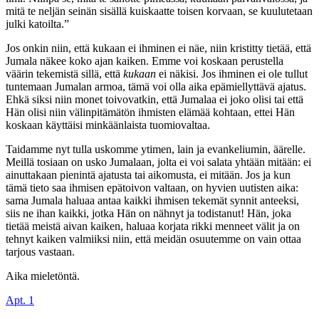
mitä te neljän seinän sisällä kuiskaatte toisen korvaan, se kuulutetaan
julki katoilta.”
Jos onkin niin, että kukaan ei ihminen ei näe, niin kristitty tietää, että
Jumala näkee koko ajan kaiken. Emme voi koskaan perustella
väärin tekemistä sillä, että
kukaan
ei näkisi. Jos ihminen ei ole tullut
tuntemaan Jumalan armoa, tämä voi olla aika epämiellyttävä ajatus.
Ehkä siksi niin monet toivovatkin, että Jumalaa ei joko olisi tai että
Hän olisi niin välinpitämätön ihmisten elämää kohtaan, ettei Hän
koskaan käyttäisi minkäänlaista tuomiovaltaa.
Taidamme nyt tulla uskomme ytimen, lain ja evankeliumin, äärelle.
Meillä tosiaan on usko Jumalaan, jolta ei voi salata yhtään mitään: ei
ainuttakaan pienintä ajatusta tai aikomusta, ei mitään. Jos ja kun
tämä tieto saa ihmisen epätoivon valtaan, on hyvien uutisten aika:
sama Jumala haluaa antaa kaikki ihmisen tekemät synnit anteeksi,
siis ne ihan kaikki, jotka Hän on nähnyt ja todistanut! Hän, joka
tietää meistä aivan kaiken, haluaa korjata rikki menneet välit ja on
tehnyt kaiken valmiiksi niin, että meidän osuutemme on vain ottaa
tarjous vastaan.
Aika mieletöntä.
Apt. 1