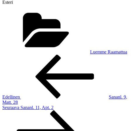
Esteri
Kategoriat
Luemme Raamattua
Artikkelien
Edellinen
artikkeli
selaus
Edellinen
Sananl. 9,
Matt. 28
Seuraava
Seuraava
Sananl. 11, Apt. 2
artikkeli