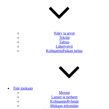
Näky ja arvot
Tekijät
Talous
Lähetystyö
KohtaamisPaikan tarina
Tule mukaan
Messut
Lapset ja perheet
KohtaamisRyhmät
Mukaan tekemään