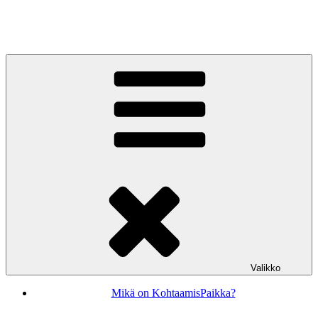
Siirry
sisältöön
KohtaamisPaikka Jyväskylä
Valikko
Mikä on KohtaamisPaikka?