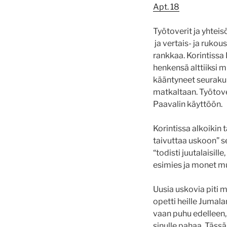
Apt. 18
Työtoverit ja yhteisö
ja vertais- ja rukou
rankkaa. Korintissa 
henkensä alttiiksi m
kääntyneet seurakun
matkaltaan. Työtove
Paavalin käyttöön.
Korintissa alkoikin 
taivuttaa uskoon” se
“todisti juutalaisil
esimies ja monet muu
Uusia uskovia piti m
opetti heille Jumala
vaan puhu edelleen,
sinulle pahaa. Täss