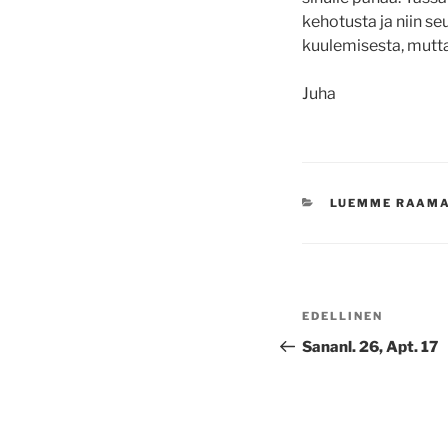
kehotusta ja niin s
kuulemisesta, mutta
Juha
KATEGORIAT
LUEMME RAAM
Artikkelien
Edellinen
EDELLINEN
selaus
artikkeli
Sananl. 26, Apt. 17