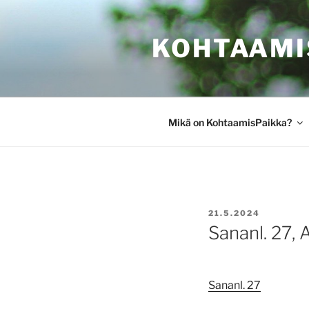
Siirry
sisältöön
KOHTAAMI
Mikä on KohtaamisPaikka?
JULKAISTU
21.5.2024
Sananl. 27, 
Sananl. 27