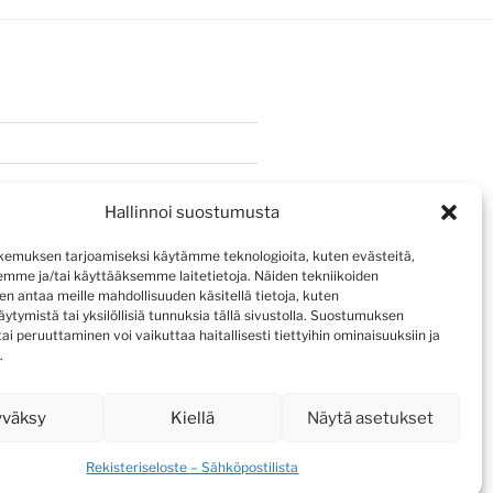
Hallinnoi suostumusta
emuksen tarjoamiseksi käytämme teknologioita, kuten evästeitä,
emme ja/tai käyttääksemme laitetietoja. Näiden tekniikoiden
n antaa meille mahdollisuuden käsitellä tietoja, kuten
ytymistä tai yksilöllisiä tunnuksia tällä sivustolla. Suostumuksen
ai peruuttaminen voi vaikuttaa haitallisesti tiettyihin ominaisuuksiin ja
.
yväksy
Kiellä
Näytä asetukset
Rekisteriseloste – Sähköpostilista