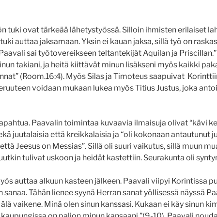
n tuki ovat tärkeää lähetystyössä. Silloin ihmisten erilaiset la
stuki auttaa jaksamaan. Yksin ei kauan jaksa, sillä työ on raska
Paavali sai työtovereikseen teltantekijät Aquilan ja Priscillan
inun takiani, ja heitä kiittävät minun lisäkseni myös kaikki p
nat” (Room.16:4). Myös Silas ja Timoteus saapuivat Korintti
ruuteen voidaan mukaan lukea myös Titius Justus, joka anto
tapahtua. Paavalin toimintaa kuvaavia ilmaisuja olivat “kävi ke
kä juutalaisia että kreikkalaisia ja “oli kokonaan antautunut 
le, että Jeesus on Messias”. Sillä oli suuri vaikutus, sillä muun
tkin tulivat uskoon ja heidät kastettiin. Seurakunta oli synty
yös auttaa alkuun kasteen jälkeen. Paavali viipyi Korintissa pu
n sanaa. Tähän lienee syynä Herran sanat yöllisessä näyssä Paa
 älä vaikene. Minä olen sinun kanssasi. Kukaan ei käy sinun ki
ä kaupungissa on paljon minun kansaani.”(9-10). Paavali nou