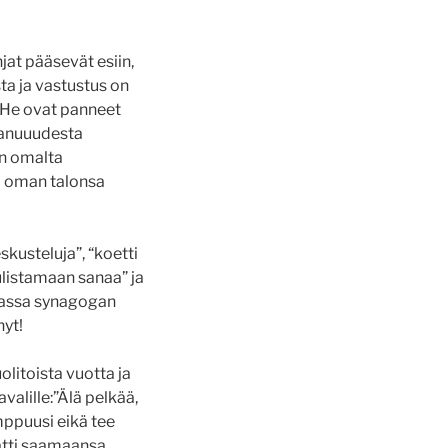
hjat pääsevät esiin,
sta ja vastustus on
.”He ovat panneet
akanuuudesta
in omalta
i oman talonsa
skusteluja”, “koetti
julistamaan sanaa” ja
 muassa synagogan
nyt!
olitoista vuotta ja
valille:”Älä pelkää,
mppuusi eikä tee
datti saamaansa