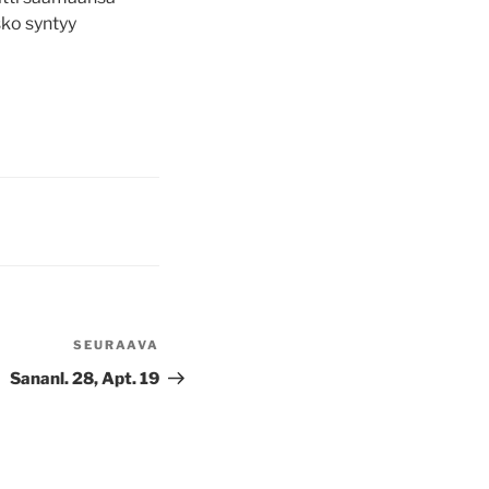
sko syntyy
SEURAAVA
Seuraava
artikkeli
Sananl. 28, Apt. 19