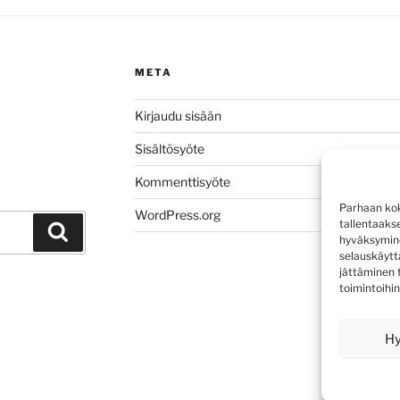
META
Kirjaudu sisään
Sisältösyöte
Kommenttisyöte
Parhaan kok
WordPress.org
tallentaaks
Haku
hyväksymine
selauskäyttä
jättäminen t
toimintoihin
H