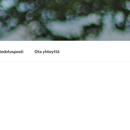
iedotusposti
Ota yhteyttä