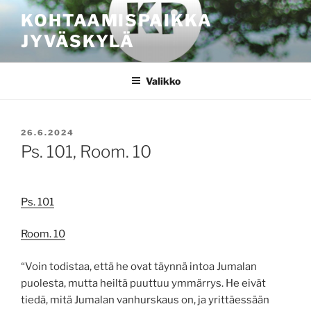
Siirry
KOHTAAMISPAIKKA
sisältöön
JYVÄSKYLÄ
Valikko
JULKAISTU
26.6.2024
Ps. 101, Room. 10
Ps. 101
Room. 10
“Voin todistaa, että he ovat täynnä intoa Jumalan
puolesta, mutta heiltä puuttuu ymmärrys. He eivät
tiedä, mitä Jumalan vanhurskaus on, ja yrittäessään