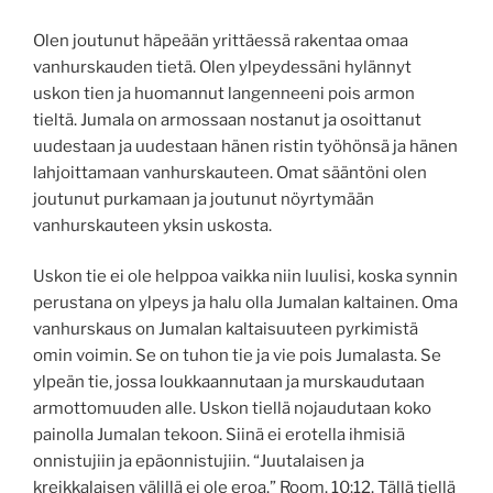
Olen joutunut häpeään yrittäessä rakentaa omaa
vanhurskauden tietä. Olen ylpeydessäni hylännyt
uskon tien ja huomannut langenneeni pois armon
tieltä. Jumala on armossaan nostanut ja osoittanut
uudestaan ja uudestaan hänen ristin työhönsä ja hänen
lahjoittamaan vanhurskauteen. Omat sääntöni olen
joutunut purkamaan ja joutunut nöyrtymään
vanhurskauteen yksin uskosta.
Uskon tie ei ole helppoa vaikka niin luulisi, koska synnin
perustana on ylpeys ja halu olla Jumalan kaltainen. Oma
vanhurskaus on Jumalan kaltaisuuteen pyrkimistä
omin voimin. Se on tuhon tie ja vie pois Jumalasta. Se
ylpeän tie, jossa loukkaannutaan ja murskaudutaan
armottomuuden alle. Uskon tiellä nojaudutaan koko
painolla Jumalan tekoon. Siinä ei erotella ihmisiä
onnistujiin ja epäonnistujiin. “Juutalaisen ja
kreikkalaisen välillä ei ole eroa.” Room. 10:12. Tällä tiellä