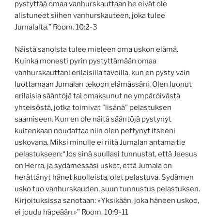
pystyttää omaa vanhurskauttaan he eivät ole
alistuneet siihen vanhurskauteen, joka tulee
Jumalalta.” ‭‭Room.‬ ‭10‬:‭2‬-‭3‬ ‭
Näistä sanoista tulee mieleen oma uskon elämä.
Kuinka monesti pyrin pystyttämään omaa
vanhurskauttani erilaisilla tavoilla, kun en pysty vain
luottamaan Jumalan tekoon elämässäni. Olen luonut
erilaisia sääntöjä tai omaksunut ne ympäröivästä
yhteisöstä, jotka toimivat ”lisänä” pelastuksen
saamiseen. Kun en ole näitä sääntöjä pystynyt
kuitenkaan noudattaa niin olen pettynyt itseeni
uskovana. Miksi minulle ei riitä Jumalan antama tie
pelastukseen:“Jos sinä suullasi tunnustat, että Jeesus
on Herra, ja sydämessäsi uskot, että Jumala on
herättänyt hänet kuolleista, olet pelastuva. Sydämen
usko tuo vanhurskauden, suun tunnustus pelastuksen.
Kirjoituksissa sanotaan: »Yksikään, joka häneen uskoo,
ei joudu häpeään.»” Room.‬ ‭10‬:‭9-‭11‬ ‭