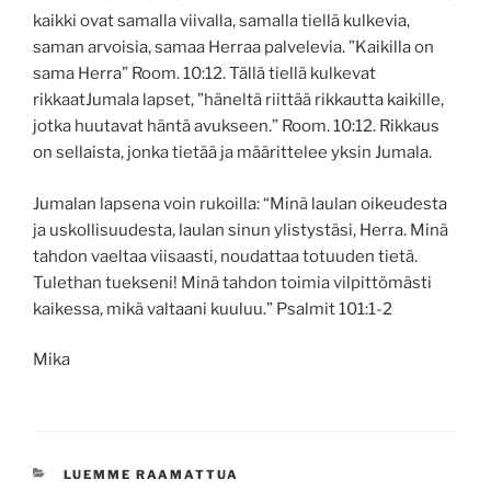
kaikki ovat samalla viivalla, samalla tiellä kulkevia,
saman arvoisia, samaa Herraa palvelevia. ”Kaikilla on
sama Herra” Room. 10:12. Tällä tiellä kulkevat
rikkaatJumala lapset, ”häneltä riittää rikkautta kaikille,
jotka huutavat häntä avukseen.” Room. 10‬:‭12‬. Rikkaus
on sellaista, jonka tietää ja määrittelee yksin Jumala.
Jumalan lapsena voin rukoilla: “Minä laulan oikeudesta
ja uskollisuudesta, laulan sinun ylistystäsi, Herra. Minä
tahdon vaeltaa viisaasti, noudattaa totuuden tietä.
Tulethan tuekseni! Minä tahdon toimia vilpittömästi
kaikessa, mikä valtaani kuuluu.” Psalmit‬ ‭101‬:‭1‬-‭2‬ ‭
Mika
KATEGORIAT
LUEMME RAAMATTUA