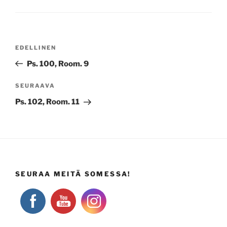
Artikkelien
Edellinen
EDELLINEN
selaus
artikkeli
Ps. 100, Room. 9
Seuraava
SEURAAVA
artikkeli
Ps. 102, Room. 11
SEURAA MEITÄ SOMESSA!