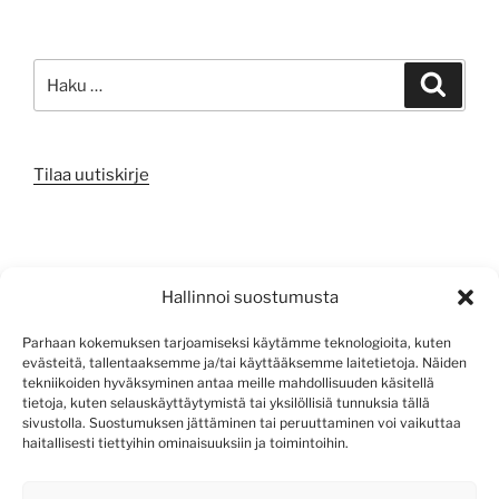
Etsi:
Haku
Tilaa uutiskirje
META
Hallinnoi suostumusta
Kirjaudu sisään
Parhaan kokemuksen tarjoamiseksi käytämme teknologioita, kuten
evästeitä, tallentaaksemme ja/tai käyttääksemme laitetietoja. Näiden
Sisältösyöte
tekniikoiden hyväksyminen antaa meille mahdollisuuden käsitellä
tietoja, kuten selauskäyttäytymistä tai yksilöllisiä tunnuksia tällä
Kommenttisyöte
sivustolla. Suostumuksen jättäminen tai peruuttaminen voi vaikuttaa
haitallisesti tiettyihin ominaisuuksiin ja toimintoihin.
WordPress.org