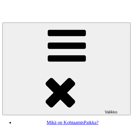
Siirry
sisältöön
KohtaamisPaikka Jyväskylä
Valikko
Mikä on KohtaamisPaikka?