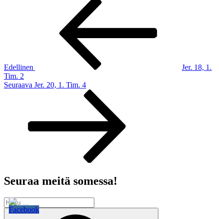
Artikkelien
Edellinen
artikkeli
selaus
Edellinen
Jer. 18, 1.
Tim. 2
Seuraava
Seuraava
Jer. 20, 1. Tim. 4
artikkeli
Seuraa meitä somessa!
Etsi:
Haku