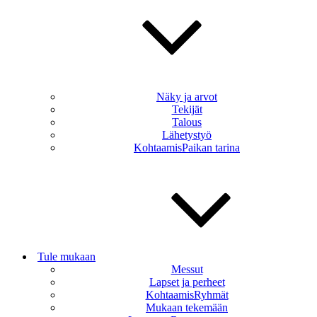
Näky ja arvot
Tekijät
Talous
Lähetystyö
KohtaamisPaikan tarina
Tule mukaan
Messut
Lapset ja perheet
KohtaamisRyhmät
Mukaan tekemään