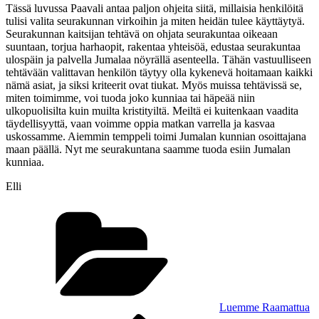
Tässä luvussa Paavali antaa paljon ohjeita siitä, millaisia henkilöitä
tulisi valita seurakunnan virkoihin ja miten heidän tulee käyttäytyä.
Seurakunnan kaitsijan tehtävä on ohjata seurakuntaa oikeaan
suuntaan, torjua harhaopit, rakentaa yhteisöä, edustaa seurakuntaa
ulospäin ja palvella Jumalaa nöyrällä asenteella. Tähän vastuulliseen
tehtävään valittavan henkilön täytyy olla kykenevä hoitamaan kaikki
nämä asiat, ja siksi kriteerit ovat tiukat. Myös muissa tehtävissä se,
miten toimimme, voi tuoda joko kunniaa tai häpeää niin
ulkopuolisilta kuin muilta kristityiltä. Meiltä ei kuitenkaan vaadita
täydellisyyttä, vaan voimme oppia matkan varrella ja kasvaa
uskossamme. Aiemmin temppeli toimi Jumalan kunnian osoittajana
maan päällä. Nyt me seurakuntana saamme tuoda esiin Jumalan
kunniaa.
Elli
Kategoriat
Luemme Raamattua