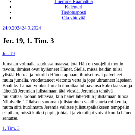
Luemme Raamattua
Kalenteri
Tiedotusposti
Ota yhteyttä
Julkaistu
24.9.2024
24.9.2024
Jer. 19, 1. Tim. 3
Jer. 19
Jumalan voimalla saadussa maassa, jota Hän on suojellut monin
tavoin, ihmiset ovat hylänneet Hänet. Siellä, missä heidän tulisi
ylistää Herraa ja rukoilla Hänen apuaan, ihmiset ovat palvelleet
muita jumalia, vuodattaneet viatonta verta ja jopa uhranneet lapsiaan
Baalille. Tämän vuoksi Jumala ilmoittaa tuhoavansa koko laakson ja
lähettää Jeremian julistamaan tätä viestiä. Jeremian tehtävä
muistuttaa Joonan tehtävää, kun hänet lähetettiin julistamaan tuhoa
Niinivelle. Tällaisen sanoman julistaminen vaatii suurta rohkeutta,
mutta siitä huolimatta Jeremia valitsee julistuspaikakseen temppelin
esipihan, missä kaikki papit, johtajat ja vierailijat voivat kuulla hänen
sanansa.
1. Tim. 3