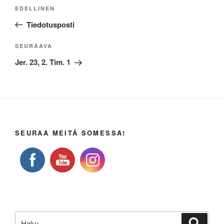
Artikkelien
Edellinen
EDELLINEN
selaus
artikkeli
Tiedotusposti
Seuraava
SEURAAVA
artikkeli
Jer. 23, 2. Tim. 1
SEURAA MEITÄ SOMESSA!
Etsi:
Haku