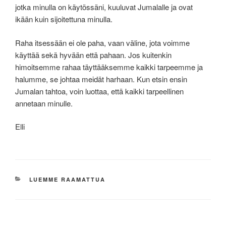
jotka minulla on käytössäni, kuuluvat Jumalalle ja ovat
ikään kuin sijoitettuna minulla.
Raha itsessään ei ole paha, vaan väline, jota voimme
käyttää sekä hyvään että pahaan. Jos kuitenkin
himoitsemme rahaa täyttääksemme kaikki tarpeemme ja
halumme, se johtaa meidät harhaan. Kun etsin ensin
Jumalan tahtoa, voin luottaa, että kaikki tarpeellinen
annetaan minulle.
Elli
KATEGORIAT
LUEMME RAAMATTUA