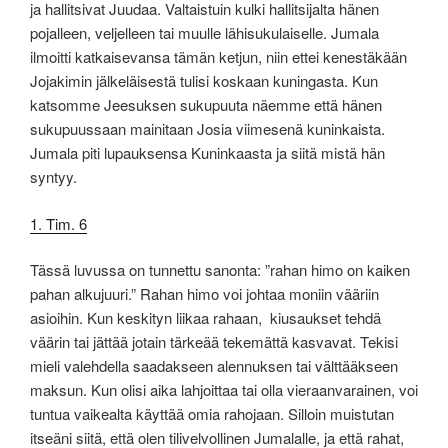
ja hallitsivat Juudaa. Valtaistuin kulki hallitsijalta hänen
pojalleen, veljelleen tai muulle lähisukulaiselle. Jumala
ilmoitti katkaisevansa tämän ketjun, niin ettei kenestäkään
Jojakimin jälkeläisestä tulisi koskaan kuningasta. Kun
katsomme Jeesuksen sukupuuta näemme että hänen
sukupuussaan mainitaan Josia viimesenä kuninkaista.
Jumala piti lupauksensa Kuninkaasta ja siitä mistä hän
syntyy.
1. Tim. 6
Tässä luvussa on tunnettu sanonta: ”rahan himo on kaiken
pahan alkujuuri.” Rahan himo voi johtaa moniin vääriin
asioihin. Kun keskityn liikaa rahaan, kiusaukset tehdä
väärin tai jättää jotain tärkeää tekemättä kasvavat. Tekisi
mieli valehdella saadakseen alennuksen tai välttääkseen
maksun. Kun olisi aika lahjoittaa tai olla vieraanvarainen, voi
tuntua vaikealta käyttää omia rahojaan. Silloin muistutan
itseäni siitä, että olen tilivelvollinen Jumalalle, ja että rahat,