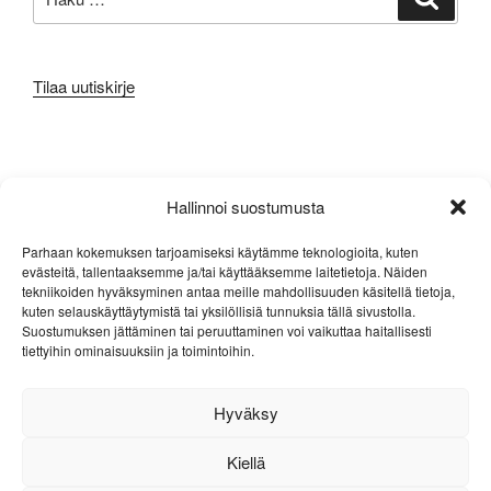
Tilaa uutiskirje
META
Hallinnoi suostumusta
Kirjaudu sisään
Parhaan kokemuksen tarjoamiseksi käytämme teknologioita, kuten
evästeitä, tallentaaksemme ja/tai käyttääksemme laitetietoja. Näiden
Sisältösyöte
tekniikoiden hyväksyminen antaa meille mahdollisuuden käsitellä tietoja,
kuten selauskäyttäytymistä tai yksilöllisiä tunnuksia tällä sivustolla.
Kommenttisyöte
Suostumuksen jättäminen tai peruuttaminen voi vaikuttaa haitallisesti
tiettyihin ominaisuuksiin ja toimintoihin.
WordPress.org
Hyväksy
Kiellä