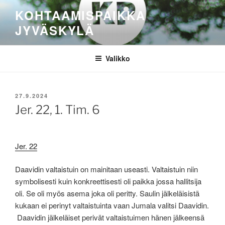
Siirry
KOHTAAMISPAIKKA
sisältöön
JYVÄSKYLÄ
Valikko
JULKAISTU
27.9.2024
Jer. 22, 1. Tim. 6
Jer. 22
Daavidin valtaistuin on mainitaan useasti. Valtaistuin niin
symbolisesti kuin konkreettisesti oli paikka jossa hallitsija
oli. Se oli myös asema joka oli peritty. Saulin jälkeläisistä
kukaan ei perinyt valtaistuinta vaan Jumala valitsi Daavidin.
Daavidin jälkeläiset perivät valtaistuimen hänen jälkeensä