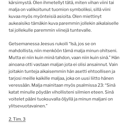
kärsimystä. Olen ihmetellyt tätä, miten vihan viini tai
malja on valikoitunut tuomion symboliksi, sillä viini
kuvaa myös myönteisiä asioita. Olen miettinyt
aukeaisiko tämäkin kuva paremmin jollekin aikalaiselle
tai jollekulle paremmin viinejä tuntevalle.
Getsemanessa Jeesus rukoili “Isä, jos se on
mahdollista, niin menköön tämä malja minun ohitseni.
Mutta ei niin kuin minä tahdon, vaan niin kuin sinä.” Hän
ainoana otti vastaan maljan jota ei olisi ansainnut. Vain
joitakin tunteja aikaisemmin hän asetti ehtoollisen ja
tarjosi meille kaikille maljaa, joka on uusi liitto hänen
veressään. Malja mainitaan myös psalmissa 23: “Sinä
katat minulle pöydän vihollisteni silmien eteen. Sinä
voitelet pääni tuoksuvalla öljyllä ja minun maljani on
ylitsevuotavainen.”
2. Tim. 3