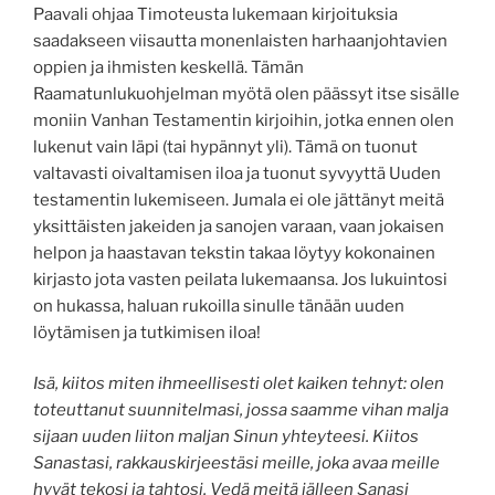
Paavali ohjaa Timoteusta lukemaan kirjoituksia
saadakseen viisautta monenlaisten harhaanjohtavien
oppien ja ihmisten keskellä. Tämän
Raamatunlukuohjelman myötä olen päässyt itse sisälle
moniin Vanhan Testamentin kirjoihin, jotka ennen olen
lukenut vain läpi (tai hypännyt yli). Tämä on tuonut
valtavasti oivaltamisen iloa ja tuonut syvyyttä Uuden
testamentin lukemiseen. Jumala ei ole jättänyt meitä
yksittäisten jakeiden ja sanojen varaan, vaan jokaisen
helpon ja haastavan tekstin takaa löytyy kokonainen
kirjasto jota vasten peilata lukemaansa. Jos lukuintosi
on hukassa, haluan rukoilla sinulle tänään uuden
löytämisen ja tutkimisen iloa!
Isä, kiitos miten ihmeellisesti olet kaiken tehnyt: olen
toteuttanut suunnitelmasi, jossa saamme vihan malja
sijaan uuden liiton maljan Sinun yhteyteesi. Kiitos
Sanastasi, rakkauskirjeestäsi meille, joka avaa meille
hyvät tekosi ja tahtosi. Vedä meitä jälleen Sanasi