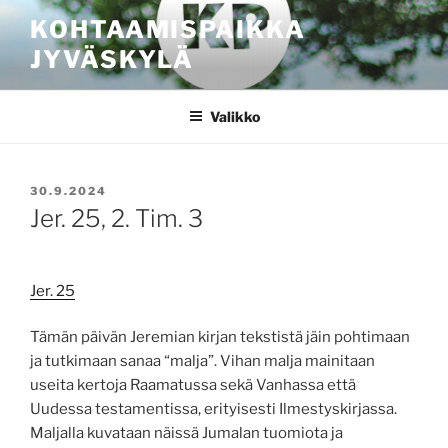
Siirry
KOHTAAMISPAIKKA
sisältöön
JYVÄSKYLÄ
Valikko
JULKAISTU
30.9.2024
Jer. 25, 2. Tim. 3
Jer. 25
Tämän päivän Jeremian kirjan tekstistä jäin pohtimaan
ja tutkimaan sanaa “malja”. Vihan malja mainitaan
useita kertoja Raamatussa sekä Vanhassa että
Uudessa testamentissa, erityisesti Ilmestyskirjassa.
Maljalla kuvataan näissä Jumalan tuomiota ja