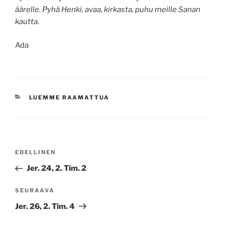
äärelle. Pyhä Henki, avaa, kirkasta, puhu meille Sanan
kautta.
Ada
KATEGORIAT
LUEMME RAAMATTUA
Artikkelien
Edellinen
EDELLINEN
selaus
artikkeli
Jer. 24, 2. Tim. 2
Seuraava
SEURAAVA
artikkeli
Jer. 26, 2. Tim. 4