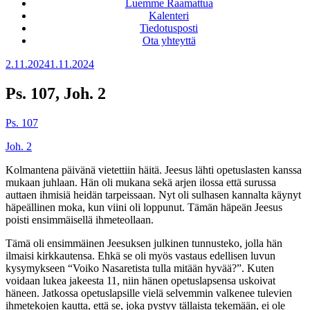
Luemme Raamattua
Kalenteri
Tiedotusposti
Ota yhteyttä
Julkaistu
2.11.2024
1.11.2024
Ps. 107, Joh. 2
Ps. 107
Joh. 2
Kolmantena päivänä vietettiin häitä. Jeesus lähti opetuslasten kanssa
mukaan juhlaan. Hän oli mukana sekä arjen ilossa että surussa
auttaen ihmisiä heidän tarpeissaan. Nyt oli sulhasen kannalta käynyt
häpeällinen moka, kun viini oli loppunut. Tämän häpeän Jeesus
poisti ensimmäisellä ihmeteollaan.
Tämä oli ensimmäinen Jeesuksen julkinen tunnusteko, jolla hän
ilmaisi kirkkautensa. Ehkä se oli myös vastaus edellisen luvun
kysymykseen “Voiko Nasaretista tulla mitään hyvää?”. Kuten
voidaan lukea jakeesta 11, niin hänen opetuslapsensa uskoivat
häneen. Jatkossa opetuslapsille vielä selvemmin valkenee tulevien
ihmetekojen kautta, että se, joka pystyy tällaista tekemään, ei ole