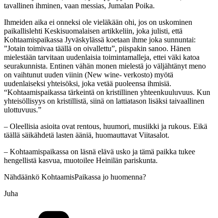
tavallinen ihminen, vaan messias, Jumalan Poika.
Ihmeiden aika ei onneksi ole vieläkään ohi, jos on uskominen
paikallislehti Keskisuomalaisen artikkeliin, joka julisti, että
Kohtaamispaikassa Jyväskylässä koetaan ihme joka sunnuntai:
”Jotain toimivaa täällä on oivallettu”, piispakin sanoo.
Hänen
mielestään tarvitaan uudenlaisia toimintamalleja, ettei väki katoa
seurakunnista
.
Entinen vähän monen mielestä jo väljähtänyt meno
on vaihtunut uuden viinin (New wine- verkosto) myötä
uudenlaiseksi yhteisöksi, joka vetää puoleensa ihmisiä.
“
Kohtaamispaikassa tärkeintä on kristillinen yhteenkuuluvuus. Kun
yhteisöllisyys on kristillistä, siinä on lattiatason lisäksi taivaallinen
ulottuvuus.”
– Oleellisia asioita ovat rentous, huumori, musiikki ja rukous. Eikä
täällä säikähdetä lasten ääniä, huomauttavat Viitasalot.
– Kohtaamispaikassa on läsnä elävä usko ja tämä paikka tukee
hengellistä kasvua, muotoilee Heinilän pariskunta.
Nähdäänkö KohtaamisPaikassa jo huomenna?
Juha
Kategoriat