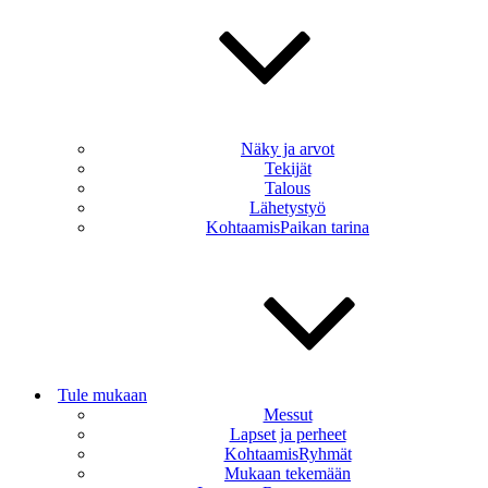
Näky ja arvot
Tekijät
Talous
Lähetystyö
KohtaamisPaikan tarina
Tule mukaan
Messut
Lapset ja perheet
KohtaamisRyhmät
Mukaan tekemään