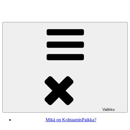
Siirry
sisältöön
KohtaamisPaikka Jyväskylä
Valikko
Mikä on KohtaamisPaikka?