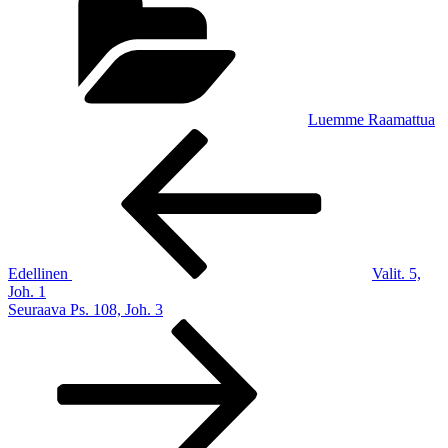
Luemme Raamattua
Artikkelien
Edellinen
artikkeli
selaus
Edellinen
Valit. 5,
Joh. 1
Seuraava
Seuraava
Ps. 108, Joh. 3
artikkeli