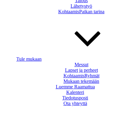
Talous
Lähetystyö
KohtaamisPaikan tarina
Tule mukaan
Messut
Lapset ja perheet
KohtaamisRyhmät
Mukaan tekemään
Luemme Raamattua
Kalenteri
Tiedotusposti
Ota yhteyttä