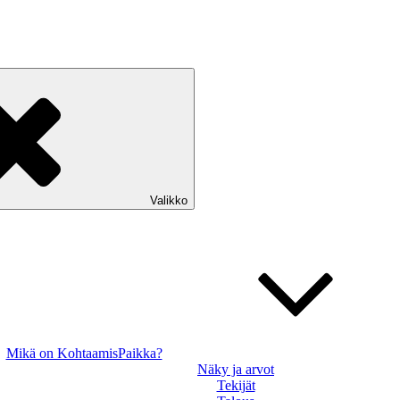
Valikko
Mikä on KohtaamisPaikka?
Näky ja arvot
Tekijät