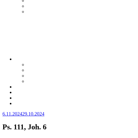
Julkaistu
6.11.2024
29.10.2024
Ps. 111, Joh. 6