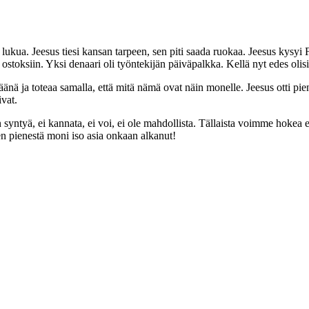
ukua. Jeesus tiesi kansan tarpeen, sen piti saada ruokaa. Jeesus kysyi F
i ostoksiin. Yksi denaari oli työntekijän päiväpalkka. Kellä nyt edes ol
eväänä ja toteaa samalla, että mitä nämä ovat näin monelle. Jeesus otti pi
vat.
syntyä, ei kannata, ei voi, ei ole mahdollista. Tällaista voimme hokea eri
n pienestä moni iso asia onkaan alkanut!