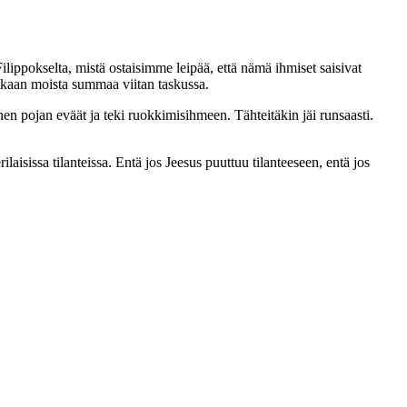
ilippokselta, mistä ostaisimme leipää, että nämä ihmiset saisivat
isikaan moista summaa viitan taskussa.
enen pojan eväät ja teki ruokkimisihmeen. Tähteitäkin jäi runsaasti.
laisissa tilanteissa. Entä jos Jeesus puuttuu tilanteeseen, entä jos