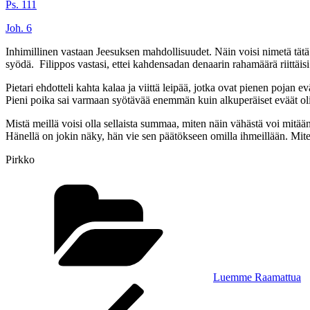
Ps. 111
Joh. 6
Inhimillinen vastaan Jeesuksen mahdollisuudet. Näin voisi nimetä tätä l
syödä. Filippos vastasi, ettei kahdensadan denaarin rahamäärä riittäis
Pietari ehdotteli kahta kalaa ja viittä leipää, jotka ovat pienen pojan 
Pieni poika sai varmaan syötävää enemmän kuin alkuperäiset eväät oli
Mistä meillä voisi olla sellaista summaa, miten näin vähästä voi mitään 
Hänellä on jokin näky, hän vie sen päätökseen omilla ihmeillään. Mite
Pirkko
Kategoriat
Luemme Raamattua
Artikkelien
Edellinen
artikkeli