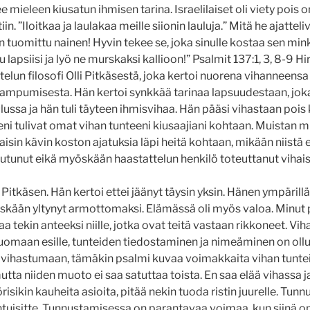
e mieleen kiusatun ihmisen tarina. Israelilaiset oli viety pois
tiin. ”Iloitkaa ja laulakaa meille siionin lauluja.” Mitä he ajattel
 tuomittu nainen! Hyvin tekee se, joka sinulle kostaa sen mink
lapsiisi ja lyö ne murskaksi kallioon!” Psalmit‬ ‭137‬:‭1‬, ‭3‬, ‭8‬-‭9‬ H
telun filosofi Olli Pitkäsestä, joka kertoi nuorena vihanneensa 
ampumisesta. Hän kertoi synkkää tarinaa lapsuudestaan, joka 
lussa ja hän tuli täyteen ihmisvihaa. Hän pääsi vihastaan poi
eni tulivat omat vihan tunteeni kiusaajiani kohtaan. Muistan m
ltaisin kävin koston ajatuksia läpi heitä kohtaan, mikään niistä
eutunut eikä myöskään haastattelun henkilö toteuttanut vihaisi
 Pitkäsen. Hän kertoi ettei jäänyt täysin yksin. Hänen ympärillä
kään yltynyt armottomaksi. Elämässä oli myös valoa. Minut 
a tekin anteeksi niille, jotka ovat teitä vastaan rikkoneet. Vih
tuomaan esille, tunteiden tiedostaminen ja nimeäminen on oll
vihastumaan, tämäkin psalmi kuvaa voimakkaita vihan tunteit
utta niiden muoto ei saa satuttaa toista. En saa elää vihassa 
isikin kauheita asioita, pitää nekin tuoda ristin juurelle. Tunn
antuisitte. Tunnustamisessa on parantavaa voimaa, kun siinä 