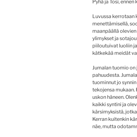
Pyhä ja Tosi, ennen
Luvussa kerrotaan k
menettämisellä, sodi
maanpäällä olevien 
ylimykset ja sotajou
piiloutuivat luoliin 
kätkekää meidät valt
Jumalan tuomio on jä
pahuudesta. Jumala
tuominnut jo synnin
tekojensa mukaan. P
uskon häneen. Olen
kaikki syntini ja ol
kärsimyksistä, jotk
Kerran kuitenkin kä
näe, mutta odotamm