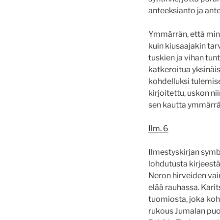
anteeksianto ja ant
Ymmärrän, että minu
kuin kiusaajakin ta
tuskien ja vihan tunt
katkeroitua yksinäi
kohdelluksi tulemis
kirjoitettu, uskon n
sen kautta ymmärrän
Ilm. 6
Ilmestyskirjan symbo
lohdutusta kirjeest
Neron hirveiden vain
elää rauhassa. Karit
tuomiosta, joka kohd
rukous Jumalan puo