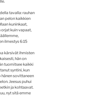
le.
ella tavalla: rauhan
kaan pelon kaikkien
“Maan kuninkaat,
 orjat kuin vapaat,
a päällemme,
ilmestys‬ ‭6‬:‭15
tka kärsivät ihmisten
aisesti, hän on
än tuomitsee kaikki
anut syntini, kun
o hänen sovittaneen
pelon. Jeesus puhui
etkin ja kohtaavat.
tuu, nyt sitä emme