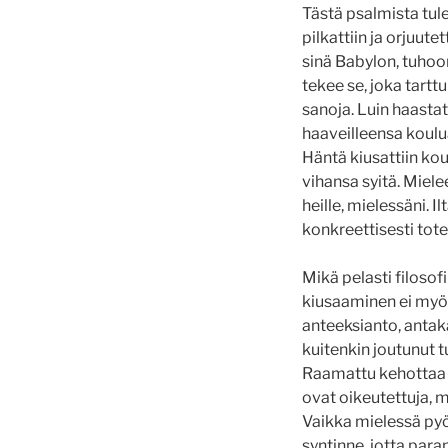
Tästä psalmista tule
pilkattiin ja orjuutet
sinä Babylon, tuhoon
tekee se, joka tarttuu 
sanoja. Luin haastat
haaveilleensa koulu
Häntä kiusattiin kou
vihansa syitä. Miele
heille, mielessäni. I
konkreettisesti tot
Mikä pelasti filosofi
kiusaaminen ei myös
anteeksianto, antaka
kuitenkin joutunut 
Raamattu kehottaa 
ovat oikeutettuja, m
Vaikka mielessä pyör
syntinne, jotta par