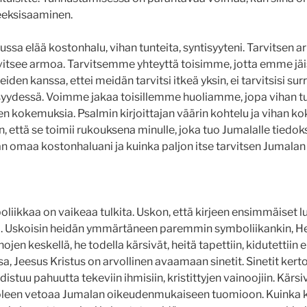
eeksisaaminen.
ssa elää kostonhalu, vihan tunteita, syntisyyteni. Tarvitsen a
rvitsee armoa. Tarvitsemme yhteyttä toisimme, jotta emme jäi
eiden kanssa, ettei meidän tarvitsi itkeä yksin, ei tarvitsisi surra
syydessä. Voimme jakaa toisillemme huoliamme, jopa vihan tu
en kokemuksia. Psalmin kirjoittajan väärin kohtelu ja vihan 
iin, että se toimii rukouksena minulle, joka tuo Jumalalle tiedo
 omaa kostonhaluani ja kuinka paljon itse tarvitsen Jumala
liikkaa on vaikeaa tulkita. Uskon, että kirjeen ensimmäiset lu
ä. Uskoisin heidän ymmärtäneen paremmin symboliikankin, He 
ojen keskellä, he todella kärsivät, heitä tapettiin, kidutettiin
sa, Jeesus Kristus on arvollinen avaamaan sinetit. Sinetit ker
istuu pahuutta tekeviin ihmisiin, kristittyjen vainoojiin. Kärs
leen vetoaa Jumalan oikeudenmukaiseen tuomioon. Kuinka k