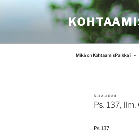
Siirry
sisältöön
KOHTAAMI
Mikä on KohtaamisPaikka?
JULKAISTU
5.12.2024
Ps. 137, Ilm.
Ps. 137