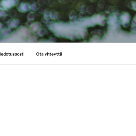
iedotusposti
Ota yhteyttä