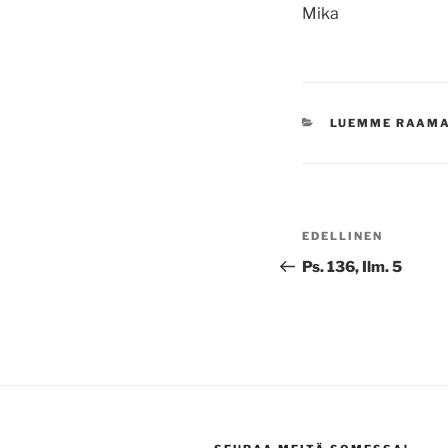
Mika
KATEGORIAT
LUEMME RAAM
Artikkelien
Edellinen
EDELLINEN
selaus
artikkeli
Ps. 136, Ilm. 5