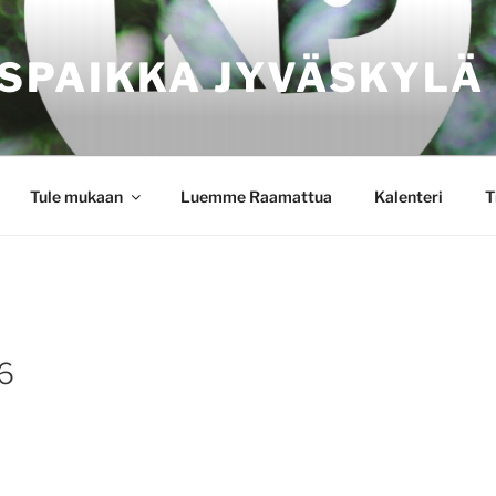
SPAIKKA JYVÄSKYLÄ
Tule mukaan
Luemme Raamattua
Kalenteri
T
 6