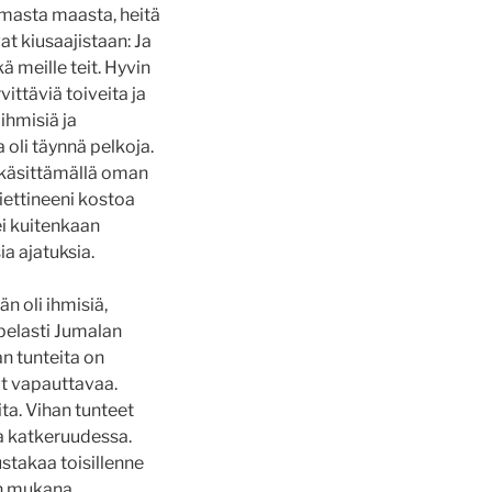
 omasta maasta, heitä
ivat kiusaajistaan: Ja
ä meille teit. Hyvin
irvittäviä toiveita ja
ihmisiä ja
oli täynnä pelkoja.
s käsittämällä oman
iettineeni kostoa
 ei kuitenkaan
a ajatuksia.
än oli ihmisiä,
pelasti Jumalan
an tunteita on
ut vapauttavaa.
a. Vihan tunteet
ja katkeruudessa.
ustakaa toisillenne
on mukana