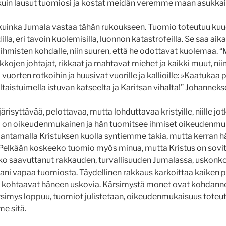
 kuin lausut tuomiosi ja kostat meidän veremme maan asukkail
uinka Jumala vastaa tähän rukoukseen. Tuomio toteutuu kuud
lla, eri tavoin kuolemisilla, luonnon katastrofeilla. Se saa ai
ihmisten kohdalle, niin suuren, että he odottavat kuolemaa. 
kkojen johtajat, rikkaat ja mahtavat miehet ja kaikki muut, niin
ja vuorten rotkoihin ja huusivat vuorille ja kallioille: »Kaatuka
aistuimella istuvan katseelta ja Karitsan vihalta!” Johanneksen 
risyttävää, pelottavaa, mutta lohduttavaa kristyille, niille jo
 on oikeudenmukainen ja hän tuomitsee ihmiset oikeudenmuk
 antamalla Kristuksen kuolla syntiemme takia, mutta kerran h
elkään koskeeko tuomio myös minua, mutta Kristus on sovitt
ko saavuttanut rakkauden, turvallisuuden Jumalassa, uskonk
evani vapaa tuomiosta. Täydellinen rakkaus karkoittaa kaiken 
a kohtaavat häneen uskovia. Kärsimystä monet ovat kohdanne
rsimys loppuu, tuomiot julistetaan, oikeudenmukaisuus toteu
e sitä.