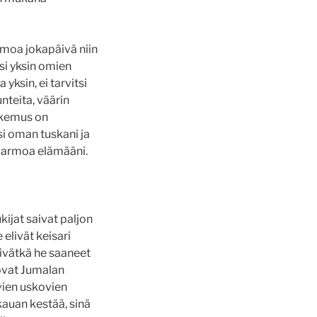
rmoa jokapäivä niin
si yksin omien
 yksin, ei tarvitsi
nteita, väärin
kokemus on
ksi oman tuskani ja
n armoa elämääni.
kijat saivat paljon
elivät keisari
 eivätkä he saaneet
tovat Jumalan
ivien uskovien
auan kestää, sinä