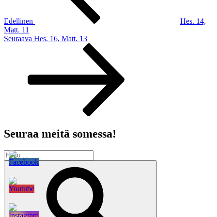
Edellinen
Hes. 14,
Matt. 11
Seuraava
Seuraava
Hes. 16, Matt. 13
artikkeli
Seuraa meitä somessa!
Etsi:
Haku