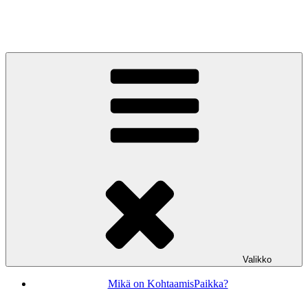
Siirry
sisältöön
KohtaamisPaikka Jyväskylä
Valikko
Mikä on KohtaamisPaikka?