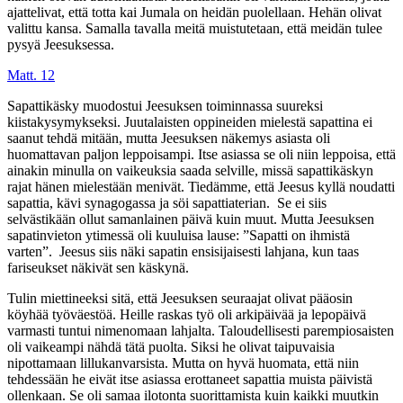
ajattelivat, että totta kai Jumala on heidän puolellaan. Hehän olivat
valittu kansa. Samalla tavalla meitä muistutetaan, että meidän tulee
pysyä Jeesuksessa.
Matt. 12
Sapattikäsky muodostui Jeesuksen toiminnassa suureksi
kiistakysymykseksi. Juutalaisten oppineiden mielestä sapattina ei
saanut tehdä mitään, mutta Jeesuksen näkemys asiasta oli
huomattavan paljon leppoisampi. Itse asiassa se oli niin leppoisa, että
ainakin minulla on vaikeuksia saada selville, missä sapattikäskyn
rajat hänen mielestään menivät. Tiedämme, että Jeesus kyllä noudatti
sapattia, kävi synagogassa ja söi sapattiaterian. Se ei siis
selvästikään ollut samanlainen päivä kuin muut. Mutta Jeesuksen
sapatinvieton ytimessä oli kuuluisa lause: ”Sapatti on ihmistä
varten”. Jeesus siis näki sapatin ensisijaisesti lahjana, kun taas
fariseukset näkivät sen käskynä.
Tulin miettineeksi sitä, että Jeesuksen seuraajat olivat pääosin
köyhää työväestöä. Heille raskas työ oli arkipäivää ja lepopäivä
varmasti tuntui nimenomaan lahjalta. Taloudellisesti parempiosaisten
oli vaikeampi nähdä tätä puolta. Siksi he olivat taipuvaisia
nipottamaan lillukanvarsista. Mutta on hyvä huomata, että niin
tehdessään he eivät itse asiassa erottaneet sapattia muista päivistä
ollenkaan. Se oli samaa ilotonta suorittamista kuin kaikki muutkin