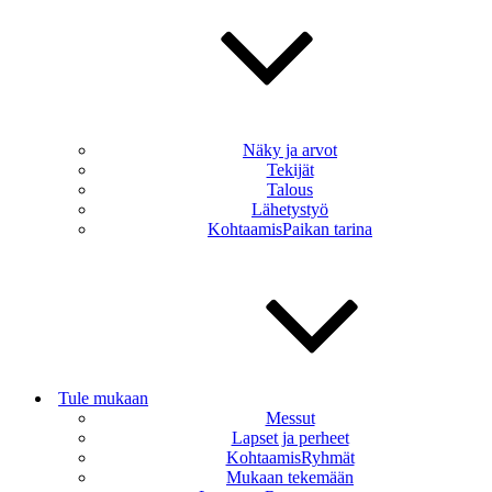
Näky ja arvot
Tekijät
Talous
Lähetystyö
KohtaamisPaikan tarina
Tule mukaan
Messut
Lapset ja perheet
KohtaamisRyhmät
Mukaan tekemään