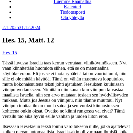
Luemme Raamattua
Kalenteri
Tiedotusposti
Ota yhteyttä
Julkaistu
2.1.2025
31.12.2024
Hes. 15, Matt. 12
Hes. 15
Tässä luvussa Israelia taas kerran verrataan viiniköynnökseen. Nyt
vaan kiinnitetään huomiota siihen, että se on materiaalina
käyttökelvoton. Eli jos se ei tuota rypäleitä tai on vaurioitunut, niin
sille ei ole mitään käyttöä. Tämä on vähän masentava lopputulos,
mutta kokonaisuutena teksti johti ajatuksen Jeesuksen kuuluisaan
viinipuuvertaukseen. Nimittäin niin kauan kun viinipuu kuvastaa
maallista Israelia, niin sen arvo mitataan tosiaan sen hyödyllisyyden
mukaan. Mutta jos Jeesus on viinipuu, niin tilanne muuttuu. Nyt
viinipuu tuottaa ilman muuta satoa ja sen vuoksi kiinnostuksen
kohteena onkin oksat. Ovatko ne kiinni rungossa vai eivät? Tämä
vertailu tuo aika hyvin esille vanhan ja uuden liiton eron.
Itsessään Hesekielin teksti toimii varoituksena niille, jotka ajattelevat
kaiken olevan automaattista. Israelissakin oli varmaan ihmisiä, jotka