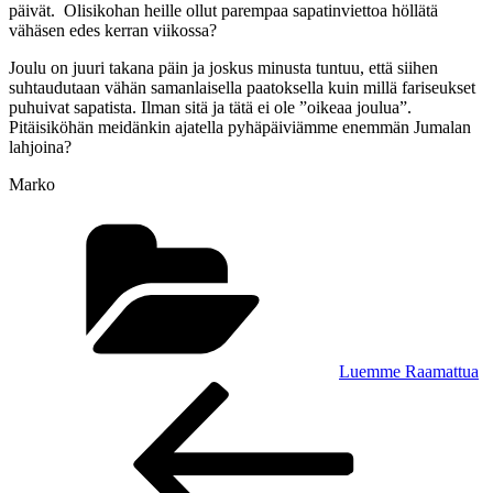
päivät. Olisikohan heille ollut parempaa sapatinviettoa höllätä
vähäsen edes kerran viikossa?
Joulu on juuri takana päin ja joskus minusta tuntuu, että siihen
suhtaudutaan vähän samanlaisella paatoksella kuin millä fariseukset
puhuivat sapatista. Ilman sitä ja tätä ei ole ”oikeaa joulua”.
Pitäisiköhän meidänkin ajatella pyhäpäiviämme enemmän Jumalan
lahjoina?
Marko
Kategoriat
Luemme Raamattua
Artikkelien
Edellinen
artikkeli
selaus