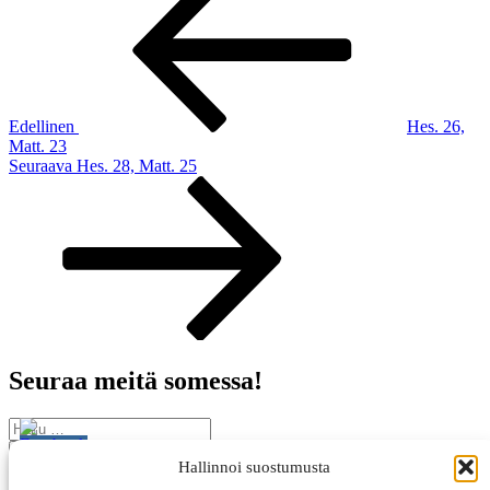
selaus
Edellinen
Hes. 26,
Matt. 23
Seuraava
Seuraava
Hes. 28, Matt. 25
artikkeli
Seuraa meitä somessa!
Etsi:
Haku
Hallinnoi suostumusta