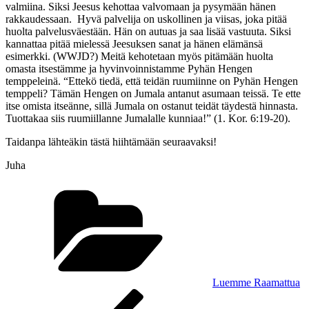
valmiina. Siksi Jeesus kehottaa valvomaan ja pysymään hänen
rakkaudessaan. Hyvä palvelija on uskollinen ja viisas, joka pitää
huolta palvelusväestään. Hän on autuas ja saa lisää vastuuta. Siksi
kannattaa pitää mielessä Jeesuksen sanat ja hänen elämänsä
esimerkki. (WWJD?) Meitä kehotetaan myös pitämään huolta
omasta itsestämme ja hyvinvoinnistamme Pyhän Hengen
temppeleinä. “
Ettekö tiedä, että teidän ruumiinne on Pyhän Hengen
temppeli? Tämän Hengen on
Jumala antanut asumaan teissä. Te ette
itse omista itseänne, sillä Jumala on ostanut teidät täydestä hinnasta.
Tuottakaa siis ruumiillanne Jumalalle kunniaa!” (1. Kor. 6:19-20).
Taidanpa lähteäkin tästä hiihtämään seuraavaksi!
Juha
Kategoriat
Luemme Raamattua
Artikkelien
Edellinen
artikkeli