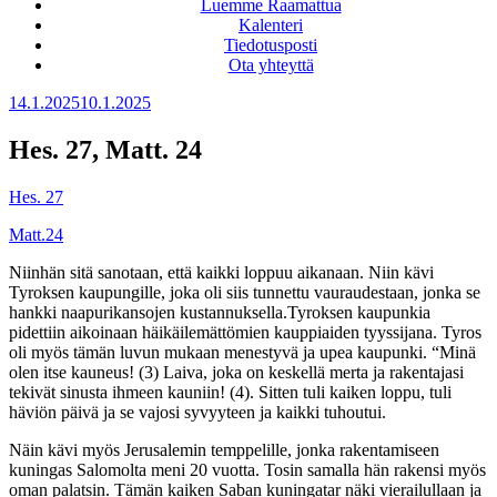
Luemme Raamattua
Kalenteri
Tiedotusposti
Ota yhteyttä
Julkaistu
14.1.2025
10.1.2025
Hes. 27, Matt. 24
Hes. 27
Matt.24
Niinhän sitä sanotaan, että kaikki loppuu aikanaan. Niin kävi
Tyroksen kaupungille, joka oli siis
tunnettu vauraudestaan, jonka se
hankki naapurikansojen kustannuksella.Tyroksen kaupunkia
pidettiin aikoinaan häikäilemättömien kauppiaiden tyyssijana. Tyros
oli myös tämän luvun mukaan menestyvä ja upea kaupunki. “
Minä
olen itse kauneus! (3) Laiva, joka on keskellä merta ja rakentajasi
tekivät sinusta ihmeen kauniin! (4). Sitten tuli kaiken loppu, tuli
häviön päivä ja se vajosi syvyyteen ja kaikki tuhoutui.
Näin kävi myös Jerusalemin temppelille, jonka rakentamiseen
kuningas Salomolta meni 20 vuotta. Tosin samalla hän rakensi myös
oman palatsin.
Tämän kaiken Saban kuningatar näki vierailullaan ja