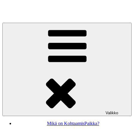
Siirry
sisältöön
KohtaamisPaikka Jyväskylä
Valikko
Mikä on KohtaamisPaikka?