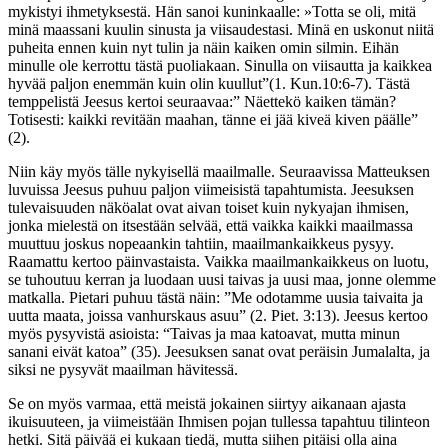
mykistyi ihmetyksestä.
Hän sanoi kuninkaalle: »Totta se oli, mitä
minä maassani kuulin sinusta ja viisaudestasi. Minä en uskonut niitä
puheita ennen kuin nyt tulin ja näin kaiken omin silmin. Eihän
minulle ole kerrottu tästä puoliakaan. Sinulla on viisautta ja kaikkea
hyvää paljon enemmän kuin olin kuullut”(1. Kun.10:6-7). Tästä
temppelistä Jeesus kertoi seuraavaa:” Näettekö kaiken tämän?
Totisesti: kaikki revitään maahan, tänne ei jää kiveä kiven päälle”
(2).
Niin käy myös tälle nykyisellä maailmalle. Seuraavissa Matteuksen
luvuissa Jeesus puhuu paljon viimeisistä tapahtumista. Jeesuksen
tulevaisuuden näköalat ovat aivan toiset kuin nykyajan ihmisen,
jonka mielestä on itsestään selvää, että vaikka kaikki maailmassa
muuttuu joskus nopeaankin tahtiin, maailmankaikkeus pysyy.
Raamattu kertoo päinvastaista. Vaikka maailmankaikkeus on luotu,
se tuhoutuu kerran ja luodaan uusi taivas ja uusi maa, jonne olemme
matkalla. Pietari puhuu tästä näin: ”Me odotamme uusia taivaita ja
uutta maata, joissa vanhurskaus asuu” (2. Piet. 3:13). Jeesus kertoo
myös pysyvistä asioista: “Taivas ja maa katoavat, mutta minun
sanani eivät katoa” (35). Jeesuksen sanat ovat peräisin Jumalalta, ja
siksi ne pysyvät maailman hävitessä.
Se on myös varmaa, että meistä jokainen siirtyy aikanaan ajasta
ikuisuuteen, ja viimeistään Ihmisen pojan tullessa tapahtuu tilinteon
hetki. Sitä päivää ei kukaan tiedä, mutta siihen pitäisi olla aina