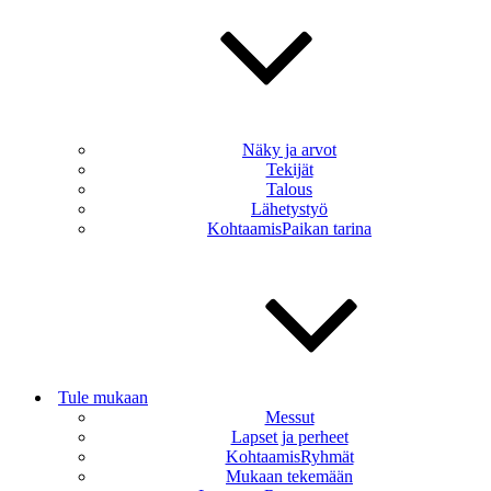
Näky ja arvot
Tekijät
Talous
Lähetystyö
KohtaamisPaikan tarina
Tule mukaan
Messut
Lapset ja perheet
KohtaamisRyhmät
Mukaan tekemään