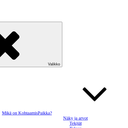
Valikko
Mikä on KohtaamisPaikka?
Näky ja arvot
Tekijät