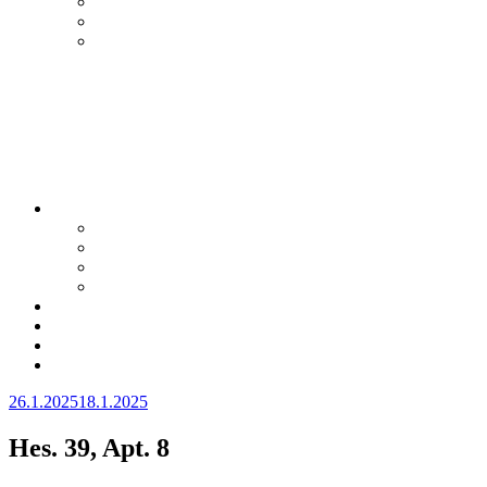
Julkaistu
26.1.2025
18.1.2025
Hes. 39, Apt. 8