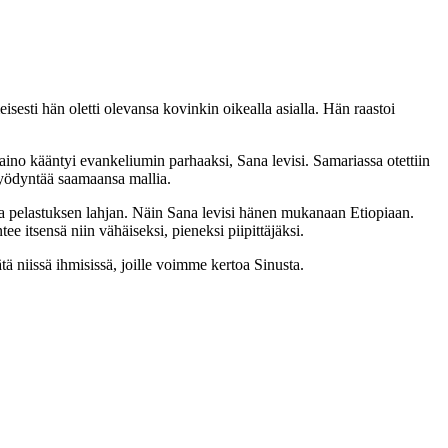
esti hän oletti olevansa kovinkin oikealla asialla. Hän raastoi
aino kääntyi evankeliumin parhaaksi, Sana levisi. Samariassa otettiin
 hyödyntää saamaansa mallia.
on ja pelastuksen lahjan. Näin Sana levisi hänen mukanaan Etiopiaan.
 itsensä niin vähäiseksi, pieneksi piipittäjäksi.
ä niissä ihmisissä, joille voimme kertoa Sinusta.