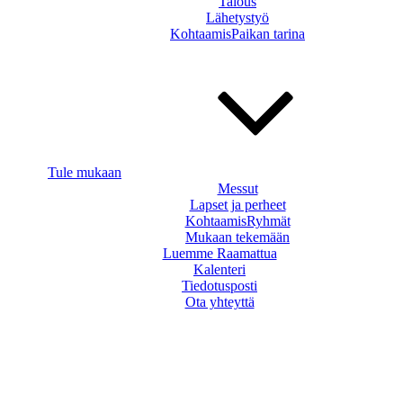
Talous
Lähetystyö
KohtaamisPaikan tarina
Tule mukaan
Messut
Lapset ja perheet
KohtaamisRyhmät
Mukaan tekemään
Luemme Raamattua
Kalenteri
Tiedotusposti
Ota yhteyttä