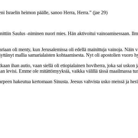
i Israelin heimon päälle, sanoo Herra, Herra.” (jae 29)
ttiin Saulus -niminen nuori mies. Hän aktivoitui vainoamisessaan. Ilmeis
iaan oli menty, kun Jerusalemissa oli edellä mainittuja vainoja. Näin v
 näyttänyt mallia samarialaisten kohtaamisesta. Nyt oli apostolien vuoro
lutkaan ihan autio, vaan siellä oli etiopialainen hoviherra, joka sai usk
 levisi. Emme ole mitättömyyksiä, vaikka välillä tässä maailmassa tuntee
arpeen hakeutua kertomaan Sinusta. Jeesus vahvista usko meissä ja herät