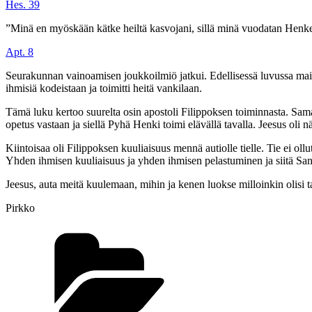
Hes. 39
”Minä en myöskään kätke heiltä kasvojani, sillä minä vuodatan Henken
Apt. 8
Seurakunnan vainoamisen joukkoilmiö jatkui. Edellisessä luvussa maini
ihmisiä kodeistaan ja toimitti heitä vankilaan.
Tämä luku kertoo suurelta osin apostoli Filippoksen toiminnasta. Samar
opetus vastaan ja siellä Pyhä Henki toimi elävällä tavalla. Jeesus oli
Kiintoisaa oli Filippoksen kuuliaisuus mennä autiolle tielle. Tie ei ol
Yhden ihmisen kuuliaisuus ja yhden ihmisen pelastuminen ja siitä Sanan
Jeesus, auta meitä kuulemaan, mihin ja kenen luokse milloinkin olisi t
Pirkko
Kategoriat