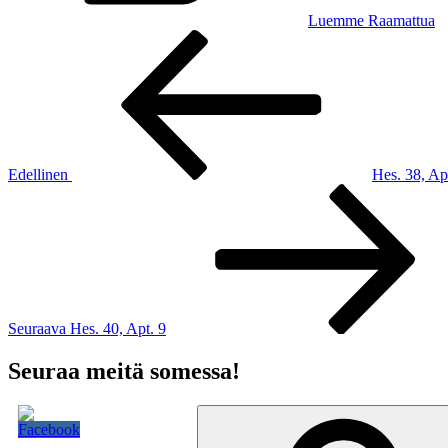
Luemme Raamattua
Artikkelien
Edellinen
artikkeli
selaus
Edellinen
Hes. 38, Ap
Seuraava
artikkeli
Seuraava
Hes. 40, Apt. 9
Seuraa meitä somessa!
Etsi: