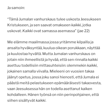
Ja samoin:
“Tämä Jumalan vanhurskaus tulee uskosta Jeesukseen
Kristukseen, ja sen saavat omakseen
kaikki
, jotka
uskovat.
Kaikki
ovat samassa asemassa” (jae 22)
Me elämme maailmassa jossa yritämme kilpailla ja
ansaita hyväksyntää, kuulua oikean porukkaan, näyttää
ja kuulostaa hyvältä. Mutta Jumalan vanhurskaus on
jotain niin ihmeellistä ja hyvää, että sen rinnalla kaikki
asettuu todellisiin mittasuhteisiin: olemmekin
kaikki
,
jokainen samalla viivalla. Mieleeni on vuosien takaa
jäänyt opetus, jossa joku sanoi hienosti, että Jumala ei
päästä meitä pelastukseen epämääräisesti takaovesta,
vaan Jeesuksessa hän on todella asettanut kaiken
kohdalleen. Hänen työnsä on niin perinpohjainen, että
siihen sisältyvät
kaikki
.