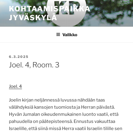
Siirry
KOHTAAMISPAIKKA
sisältöön
JYVÄSKYLÄ
Valikko
JULKAISTU
6.3.2025
Joel. 4, Room. 3
Joel. 4
Joelin kirjan neljännessä luvussa nähdään taas
välähdyksiä kansojen tuomiosta ja Herran päivästä.
Hyvän Jumalan oikeudenmukainen luonto vaatii, että
pahuudella on päätepisteensä. Ennustus vakuuttaa
Israelille, että siinä missä Herra vaatii Israelin tilille sen