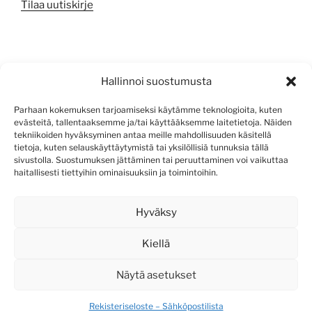
Tilaa uutiskirje
META
Hallinnoi suostumusta
Kirjaudu sisään
Parhaan kokemuksen tarjoamiseksi käytämme teknologioita, kuten
evästeitä, tallentaaksemme ja/tai käyttääksemme laitetietoja. Näiden
Sisältösyöte
tekniikoiden hyväksyminen antaa meille mahdollisuuden käsitellä
tietoja, kuten selauskäyttäytymistä tai yksilöllisiä tunnuksia tällä
Kommenttisyöte
sivustolla. Suostumuksen jättäminen tai peruuttaminen voi vaikuttaa
haitallisesti tiettyihin ominaisuuksiin ja toimintoihin.
WordPress.org
Hyväksy
Kiellä
Näytä asetukset
Rekisteriseloste – Sähköpostilista