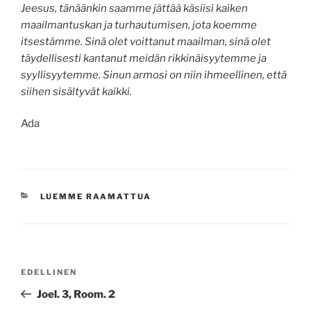
Jeesus, tänäänkin saamme jättää käsiisi kaiken
maailmantuskan ja turhautumisen, jota koemme
itsestämme. Sinä olet voittanut maailman, sinä olet
täydellisesti kantanut meidän rikkinäisyytemme ja
syyllisyytemme. Sinun armosi on niin ihmeellinen, että
siihen sisältyvät kaikki.
Ada
KATEGORIAT
LUEMME RAAMATTUA
Artikkelien
Edellinen
EDELLINEN
selaus
artikkeli
Joel. 3, Room. 2