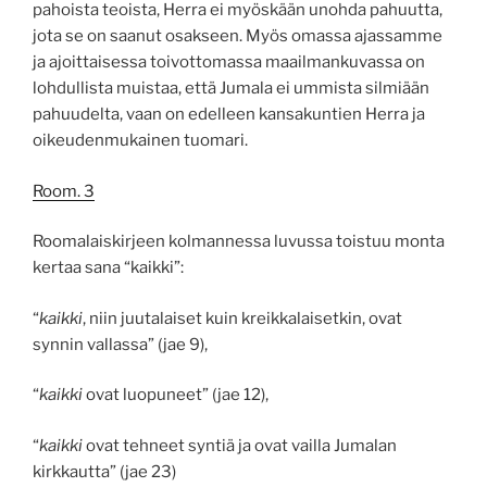
pahoista teoista, Herra ei myöskään unohda pahuutta,
jota se on saanut osakseen. Myös omassa ajassamme
ja ajoittaisessa toivottomassa maailmankuvassa on
lohdullista muistaa, että Jumala ei ummista silmiään
pahuudelta, vaan on edelleen kansakuntien Herra ja
oikeudenmukainen tuomari.
Room. 3
Roomalaiskirjeen kolmannessa luvussa toistuu monta
kertaa sana “kaikki”:
“
kaikki
, niin juutalaiset kuin kreikkalaisetkin, ovat
synnin vallassa” (jae 9),
“
kaikki
ovat luopuneet” (jae 12),
“
kaikki
ovat tehneet syntiä ja ovat vailla Jumalan
kirkkautta” (jae 23)