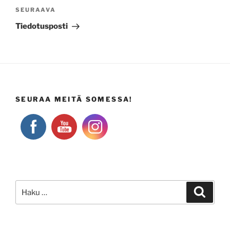
Seuraava
SEURAAVA
artikkeli
Tiedotusposti
SEURAA MEITÄ SOMESSA!
Etsi:
Haku