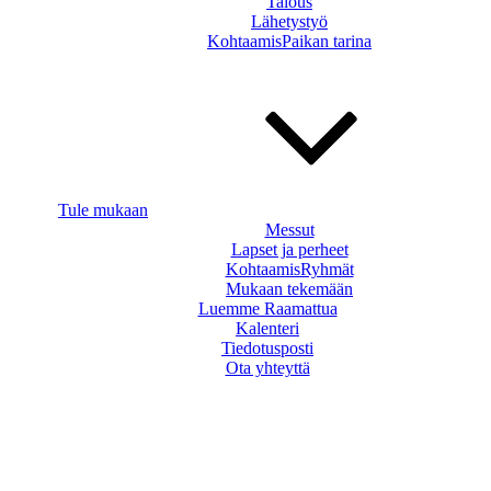
Talous
Lähetystyö
KohtaamisPaikan tarina
Tule mukaan
Messut
Lapset ja perheet
KohtaamisRyhmät
Mukaan tekemään
Luemme Raamattua
Kalenteri
Tiedotusposti
Ota yhteyttä