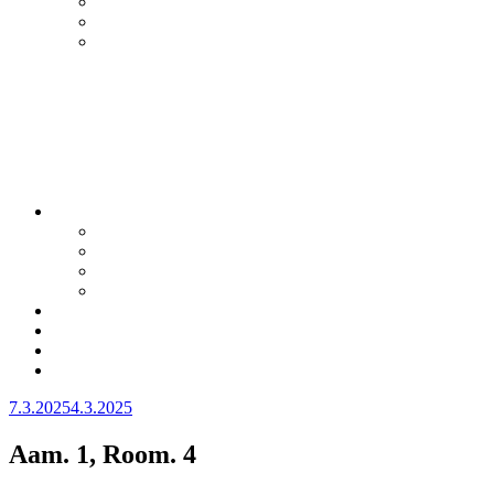
Julkaistu
7.3.2025
4.3.2025
Aam. 1, Room. 4