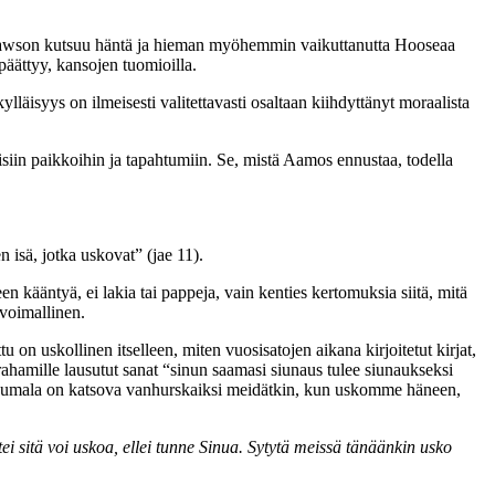
vid Pawson kutsuu häntä ja hieman myöhemmin vaikuttanutta Hooseaa
päättyy, kansojen tuomioilla.
läisyys on ilmeisesti valitettavasti osaltaan kiihdyttänyt moraalista
llisiin paikkoihin ja tapahtumiin. Se, mistä Aamos ennustaa, todella
en isä, jotka uskovat” (jae 11).
n kääntyä, ei lakia tai pappeja, vain kenties kertomuksia siitä, mitä
 voimallinen.
u on uskollinen itselleen, miten vuosisatojen aikana kirjoitetut kirjat,
rahamille lausutut sanat “sinun saamasi siunaus tulee siunaukseksi
. Jumala on katsova vanhurskaiksi meidätkin, kun uskomme häneen,
ttei sitä voi uskoa, ellei tunne Sinua. Sytytä meissä tänäänkin usko