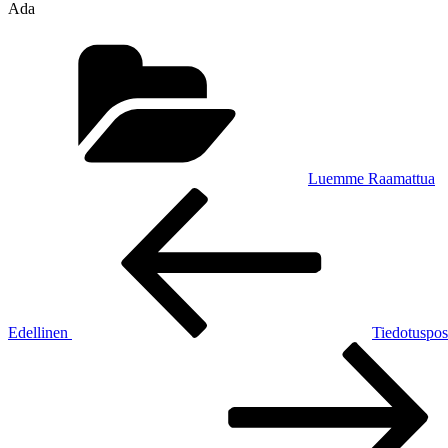
Ada
Kategoriat
Luemme Raamattua
Artikkelien
Edellinen
artikkeli
selaus
Edellinen
Tiedotuspos
Seuraava
artikkeli