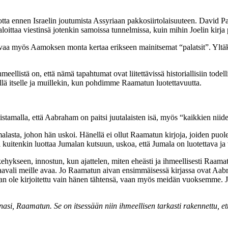
 vuotta ennen Israelin joutumista Assyriaan pakkosiirtolaisuuteen. Da
oittaa viestinsä jotenkin samoissa tunnelmissa, kuin mihin Joelin kirja 
uvaa myös Aamoksen monta kertaa erikseen mainitsemat “palatsit”. Yltäkyl
eellistä on, että nämä tapahtumat ovat liitettävissä historiallisiin tode
sillä itselle ja muillekin, kun pohdimme Raamatun luotettavuutta.
julistamalla, että Aabraham on paitsi juutalaisten isä, myös “kaikkien niid
lasta, johon hän uskoi. Hänellä ei ollut Raamatun kirjoja, joiden puolee
i kuitenkin luottaa Jumalan kutsuun, uskoa, että Jumala on luotettava ja
ekehykseen, innostun, kun ajattelen, miten eheästi ja ihmeellisesti Raamatt
 Paavali meille avaa. Jo Raamatun aivan ensimmäisessä kirjassa ovat Aab
kaan ole kirjoitettu vain hänen tähtensä, vaan myös meidän vuoksemme
e sanasi, Raamatun. Se on itsessään niin ihmeellisen tarkasti rakennettu, e