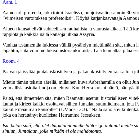
Aam. 1
Aamos oli profeetta, joka toimi Israelissa, pohjoisvaltiossa noin 30
“viimeisen varoituksen profeetoiksi”. Köyhä karjankasvattaja Aamos al
Alueen kansat elivät suhteellisen rauhallista ja vaurasta aikaa. Tätä k
rappiota ja kaikkia näitä kansoja uhkaa Assyria.
Vanhaa testamenttia lukiessa välillä pysähdyn miettimään sitä, miten ihm
tapahtui, siitä voimme lukea historiankirjoista. Tätä kannattaa pitää e
Room. 4
Paavali järisyttää juutalaiskristittyen ja pakanakristittyjen raja-aitoja 
Mietin tämän tekstin äärellä, millainen kuva Aabrahamilla on ollut Juma
voimallisia asioita Luoja on tehnyt. Kun Herra kutsui häntä, hän päätt
Paitsi, että ihmettelen sitä, miten Raamattu asettuu historialliseen viit
laulut ja kirjeet kaikki osoittavat siihen Jumalan suunnitelmaan, jota
kaikille maailman kansoille” (1.Moos.12:3). “Näitä sanoja ei kuiten
joka on herättänyt kuolleista Herramme Jeesuksen.
Isä, kiitän siitä, että olet ilmoittanut meille tahtosi ja antanut meill
sinuun, Jumalaan, jolle mikään ei ole mahdotonta.