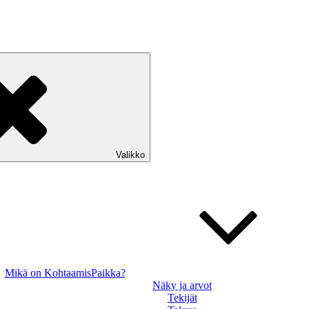
Valikko
Mikä on KohtaamisPaikka?
Näky ja arvot
Tekijät