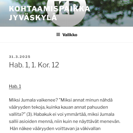
Siirry
KOHTAAMISPAIKKA
sisältöön
JYVÄSKYLÄ
Valikko
JULKAISTU
31.3.2025
Hab. 1, 1. Kor. 12
Hab. 1
Miksi Jumala vaikenee? ”Miksi annat minun nähdä
vääryyden tekoja, kuinka kauan annat pahuuden
vallita?” (3). Habakuk ei voi ymmärtää, miksi Jumala
sallii asioiden mennä, niin kuin ne näyttävät menevän.
Hän näkee vääryyden voittavan ja väkivallan