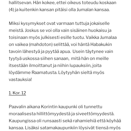
hallitsevan. Hän kokee, ettei oikeus toteudu koskaan
(4) ja kuitenkin kansan pitäisi olla Jumalan kansaa.
Miksi kysymykset ovat varmaan tuttuja jokaiselle
meistä. Joskus se voi olla vain sisäinen huokaisu ja
toisinaan myös julkisesti esille tuotu. Vaikka Jumalaa
on vaikea (mahdoton) selittää, voi häntä Habakukin
tavoin lähestyä ja pyytää apua. Usein täytynee vain
tyytyä uskossa siihen sanaan, mitä hän on meille
itsestään ilmoittanut ja niihin lupauksiin, joita
löydämme Raamatusta. Löytyyhän sieltä myös
vastauksia!
1. Kor. 12
Paavalin aikana Korintin kaupunki oli tunnettu
moraalisesta hillittömyydestä ja siveettömyydestä.
Kaupungissa oli runsaasti sekä rahamiehiä että köyhää
kansaa. Lisäksi satamakaupunkiin löysivät tiensä myös