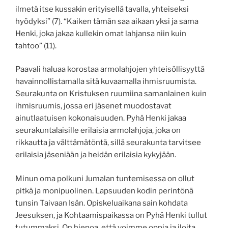
ilmetä itse kussakin erityisellä tavalla, yhteiseksi
hyödyksi” (7). “Kaiken tämän saa aikaan yksi ja sama
Henki, joka jakaa kullekin omat lahjansa niin kuin
tahtoo” (11).
Paavali haluaa korostaa armolahjojen yhteisöllisyyttä
havainnollistamalla sitä kuvaamalla ihmisruumista.
Seurakunta on Kristuksen ruumiina samanlainen kuin
ihmisruumis, jossa eri jäsenet muodostavat
ainutlaatuisen kokonaisuuden.
Pyhä Henki jakaa
seurakuntalaisille erilaisia armolahjoja, joka on
rikkautta ja välttämätöntä, sillä seurakunta tarvitsee
erilaisia jäseniään ja heidän erilaisia kykyjään.
Minun oma polkuni Jumalan tuntemisessa on ollut
pitkä ja monipuolinen. Lapsuuden kodin perintönä
tunsin Taivaan Isän. Opiskeluaikana sain kohdata
Jeesuksen, ja Kohtaamispaikassa on Pyhä Henki tullut
tutummaksi. On hienoa, että voimme oppia ja iloita