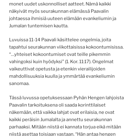
monet uudet uskonnolliset aatteet. Nämä kaikki
näkyivät myös seurakunnan elämässä Paavalin
johtaessa ihmisiä uuteen elämään evankeliumin ja
Jumalan tuntemisen kautta.
Luvuissa 11-14 Paavali käsittelee ongelmia, joita
tapahtui seurakunnan viikottaisissa kokoontumisissa.
“…yhteiset kokoontumiset ovat teille pikemmin
vahingoksi kuin hyödyksi” (1. Kor. 11:17). Ongelmat
vaikeuttivat opetusta ja etenkin vierailijoiden
mahdollisuuksia kuulla ja ymmärtää evankeliumin
sanomaa.
Tässä luvussa opetuksessaan Pyhän Hengen lahjoista
Paavalin tarkoituksena oli saada korinttilaiset
näkemään, että vaikka lahjat ovat erilaisia, ne ovat
kaikki peräisin Jumalalta ja annettu seurakunnan
parhaaksi. Mitään niistä ei kannata torjua eikä mitään
niistä asettaa toisiaan vastaan. “Hän antaa hengen