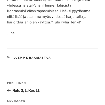
yhdessä näistä Pyhän Hengen lahjoista
KohtaamisPaikan tapaamisissa. Lisäksi pyydämme
niitä lisää ja saamme myös yhdessä harjoitella ja
harjoittaa lahjojen käyttöä. “Tule Pyhä Henki!”
Juha
KATEGORIAT
LUEMME RAAMATTUA
Artikkelien
Edellinen
EDELLINEN
selaus
artikkeli
Nah. 3, 1. Kor. 11
Seuraava
SEURAAVA