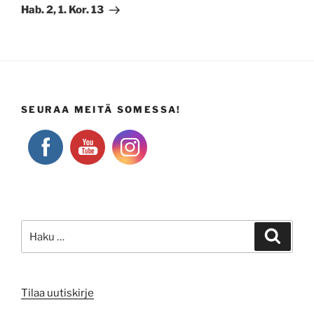
artikkeli
Hab. 2, 1. Kor. 13
SEURAA MEITÄ SOMESSA!
Etsi:
Haku
Tilaa uutiskirje