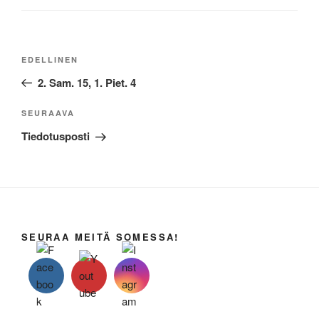
Artikkelien
Edellinen
EDELLINEN
selaus
artikkeli
2. Sam. 15, 1. Piet. 4
Seuraava
SEURAAVA
artikkeli
Tiedotusposti
SEURAA MEITÄ SOMESSA!