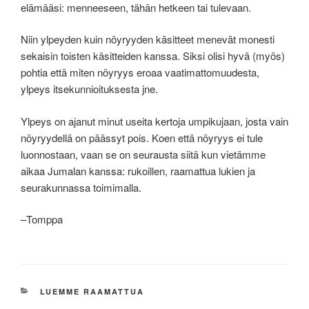
elämääsi: menneeseen, tähän hetkeen tai tulevaan.
Niin ylpeyden kuin nöyryyden käsitteet menevät monesti
sekaisin toisten käsitteiden kanssa. Siksi olisi hyvä (myös)
pohtia että miten nöyryys eroaa vaatimattomuudesta,
ylpeys itsekunnioituksesta jne.
Ylpeys on ajanut minut useita kertoja umpikujaan, josta vain
nöyryydellä on päässyt pois. Koen että nöyryys ei tule
luonnostaan, vaan se on seurausta siitä kun vietämme
aikaa Jumalan kanssa: rukoillen, raamattua lukien ja
seurakunnassa toimimalla.
–Tomppa
KATEGORIAT
LUEMME RAAMATTUA