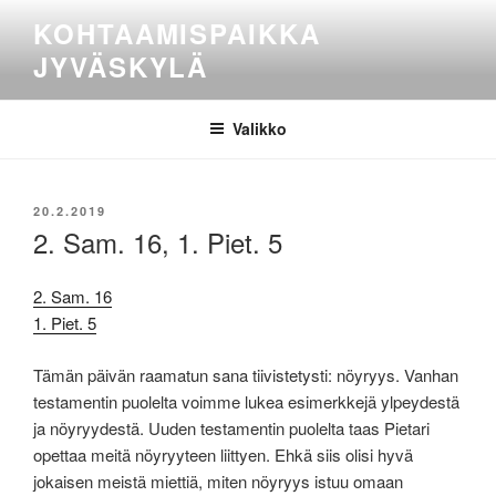
Siirry
KOHTAAMISPAIKKA
sisältöön
JYVÄSKYLÄ
Valikko
JULKAISTU
20.2.2019
2. Sam. 16, 1. Piet. 5
2. Sam. 16
1. Piet. 5
Tämän päivän raamatun sana tiivistetysti: nöyryys. Vanhan
testamentin puolelta voimme lukea esimerkkejä ylpeydestä
ja nöyryydestä. Uuden testamentin puolelta taas Pietari
opettaa meitä nöyryyteen liittyen. Ehkä siis olisi hyvä
jokaisen meistä miettiä, miten nöyryys istuu omaan