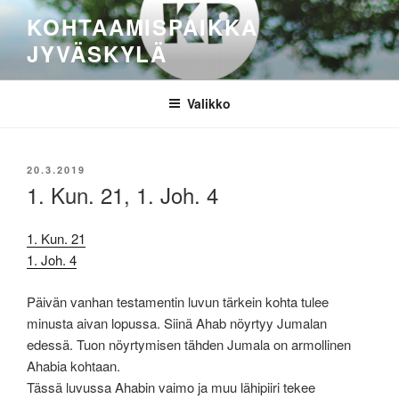
Siirry
KOHTAAMISPAIKKA
sisältöön
JYVÄSKYLÄ
Valikko
JULKAISTU
20.3.2019
1. Kun. 21, 1. Joh. 4
1. Kun. 21
1. Joh. 4
Päivän vanhan testamentin luvun tärkein kohta tulee
minusta aivan lopussa. Siinä Ahab nöyrtyy Jumalan
edessä. Tuon nöyrtymisen tähden Jumala on armollinen
Ahabia kohtaan.
Tässä luvussa Ahabin vaimo ja muu lähipiiri tekee