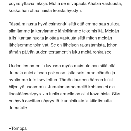
pöyristyttäviä tekoja. Mutta se ei vapauta Ahabia vastuusta,
koska hän ottaa näistä teoista hyödyn.
Tässä minusta hyvä esimerkki siitä että emme saa sulkea
silmiämme ja korviamme lähipiirimme tekemisiltä. Meidän
tulisi kantaa huolta ja ottaa vastuuta siitä miten meidän
läheisemme toimivat. Se on läheisen rakastamista, johon
tämän päivän uuden testamentin luku meitä rohkaisee.
Uuden testamentin luvussa myös muistutetaan siitä että
Jumala antoi ainoan poikansa, jotta saisimme elämän ja
syntimme tulisi sovitettua. Tämän lauseen ääreen tulisi
hiljentyä useammin. Jumalan armo meitä kohtaan ei ole
itsestäänselvyys. Ja tuolla armolla on ollut kova hinta. Siksi
on hyvä osoittaa nöyryyttä, kunnioitusta ja kiitollisuutta
Jumalalle.
–Tomppa