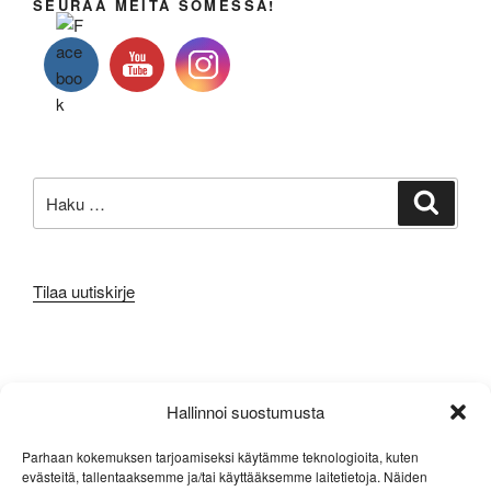
SEURAA MEITÄ SOMESSA!
Etsi:
Haku
Tilaa uutiskirje
META
Hallinnoi suostumusta
Kirjaudu sisään
Parhaan kokemuksen tarjoamiseksi käytämme teknologioita, kuten
evästeitä, tallentaaksemme ja/tai käyttääksemme laitetietoja. Näiden
Sisältösyöte