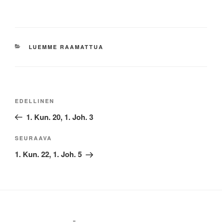
KATEGORIAT
LUEMME RAAMATTUA
Artikkelien
Edellinen
EDELLINEN
selaus
artikkeli
1. Kun. 20, 1. Joh. 3
Seuraava
SEURAAVA
artikkeli
1. Kun. 22, 1. Joh. 5