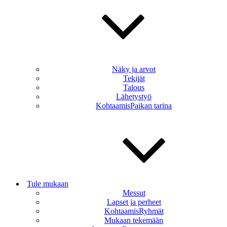
Näky ja arvot
Tekijät
Talous
Lähetystyö
KohtaamisPaikan tarina
Tule mukaan
Messut
Lapset ja perheet
KohtaamisRyhmät
Mukaan tekemään