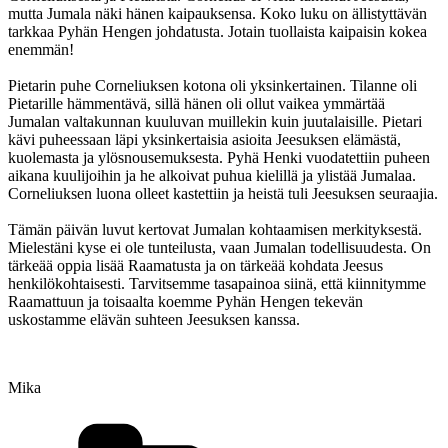
mutta Jumala näki hänen kaipauksensa. Koko luku on ällistyttävän
tarkkaa Pyhän Hengen johdatusta. Jotain tuollaista kaipaisin kokea
enemmän!
Pietarin puhe Corneliuksen kotona oli yksinkertainen. Tilanne oli
Pietarille hämmentävä, sillä hänen oli ollut vaikea ymmärtää
Jumalan valtakunnan kuuluvan muillekin kuin juutalaisille. Pietari
kävi puheessaan läpi yksinkertaisia asioita Jeesuksen elämästä,
kuolemasta ja ylösnousemuksesta. Pyhä Henki vuodatettiin puheen
aikana kuulijoihin ja he alkoivat puhua kielillä ja ylistää Jumalaa.
Corneliuksen luona olleet kastettiin ja heistä tuli Jeesuksen seuraajia.
Tämän päivän luvut kertovat Jumalan kohtaamisen merkityksestä.
Mielestäni kyse ei ole tunteilusta, vaan Jumalan todellisuudesta. On
tärkeää oppia lisää Raamatusta ja on tärkeää kohdata Jeesus
henkilökohtaisesti. Tarvitsemme tasapainoa siinä, että kiinnitymme
Raamattuun ja toisaalta koemme Pyhän Hengen tekevän
uskostamme elävän suhteen Jeesuksen kanssa.
Mika
Kategoriat