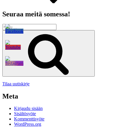
Seuraa meitä somessa!
Etsi:
Haku
Tilaa uutiskirje
Meta
Kirjaudu sisään
Sisältösyöte
Kommenttisyöte
WordPress.org