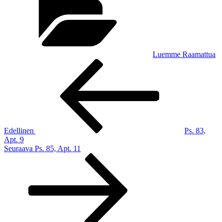
Luemme Raamattua
Artikkelien
Edellinen
artikkeli
selaus
Edellinen
Ps. 83,
Apt. 9
Seuraava
Seuraava
Ps. 85, Apt. 11
artikkeli