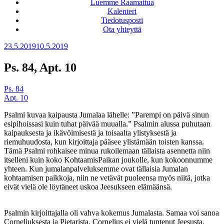
Luemme Raamattua
Kalenteri
Tiedotusposti
Ota yhteyttä
Julkaistu
23.5.2019
10.5.2019
Ps. 84, Apt. 10
Ps. 84
Apt. 10
Psalmi kuvaa kaipausta Jumalaa lähelle: ”Parempi on päivä sinun
esipihoissasi kuin tuhat päivää muualla.” Psalmin alussa puhutaan
kaipauksesta ja ikävöimisestä ja toisaalta ylistyksestä ja
riemuhuudosta, kun kirjoittaja pääsee ylistämään toisten kanssa.
Tämä Psalmi rohkaisee minua rukoilemaan tällaista asennetta niin
itselleni kuin koko KohtaamisPaikan joukolle, kun kokoonnumme
yhteen. Kun jumalanpalveluksemme ovat tällaisia Jumalan
kohtaamisen paikkoja, niin ne vetävät puoleensa myös niitä, jotka
eivät vielä ole löytäneet uskoa Jeesukseen elämäänsä.
Psalmin kirjoittajalla oli vahva kokemus Jumalasta. Samaa voi sanoa
Corneliuksesta ja Pietarista. Cornelius ei vielä tuntenut Jeesusta,