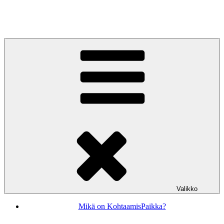
Siirry
sisältöön
KohtaamisPaikka Jyväskylä
Valikko
Mikä on KohtaamisPaikka?