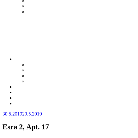
Julkaistu
30.5.2019
29.5.2019
Esra 2, Apt. 17