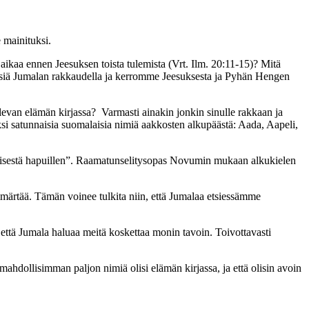
 mainituksi.
aikaa ennen Jeesuksen toista tulemista (Vrt. Ilm. 20:11-15)? Mitä
hmisiä Jumalan rakkaudella ja kerromme Jeesuksesta ja Pyhän Hengen
levan elämän kirjassa? Varmasti ainakin jonkin sinulle rakkaan ja
kiksi satunnaisia suomalaisia nimiä aakkosten alkupäästä: Aada, Aapeli,
tämisestä hapuillen”. Raamatunselitysopas Novumin mukaan alkukielen
märtää. Tämän voinee tulkita niin, että Jumalaa etsiessämme
, että Jumala haluaa meitä koskettaa monin tavoin. Toivottavasti
mahdollisimman paljon nimiä olisi elämän kirjassa, ja että olisin avoin