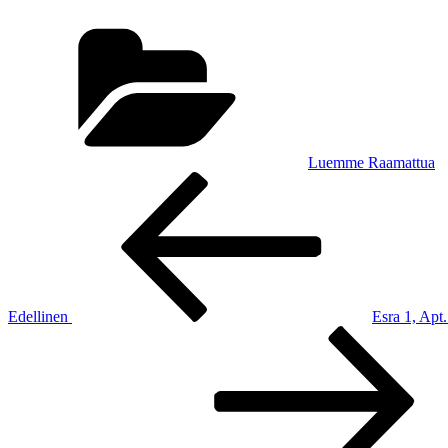
Kategoriat
Luemme Raamattua
Artikkelien
Edellinen
artikkeli
selaus
Edellinen
Esra 1, Apt.
Seuraava
artikkeli