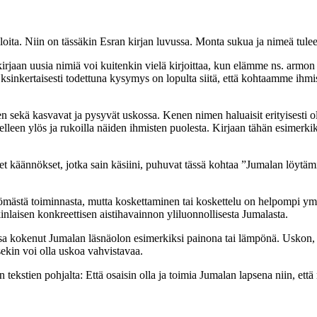
eloita. Niin on tässäkin Esran kirjan luvussa. Monta sukua ja nimeä tulee
irjaan uusia nimiä voi kuitenkin vielä kirjoittaa, kun elämme ns. armon 
 Yksinkertaisesti todettuna kysymys on lopulta siitä, että kohtaamme i
 sekä kasvavat ja pysyvät uskossa. Kenen nimen haluaisit erityisesti o
tselleen ylös ja rukoilla näiden ihmisten puolesta. Kirjaan tähän esimer
set käännökset, jotka sain käsiini, puhuvat tässä kohtaa ”Jumalan löy
ömästä toiminnasta, mutta koskettaminen tai koskettelu on helpompi ym
laisen konkreettisen aistihavainnon yliluonnollisesta Jumalasta.
nteissa kokenut Jumalan läsnäolon esimerkiksi painona tai lämpönä. Uskon
ekin voi olla uskoa vahvistavaa.
kstien pohjalta: Että osaisin olla ja toimia Jumalan lapsena niin, että 