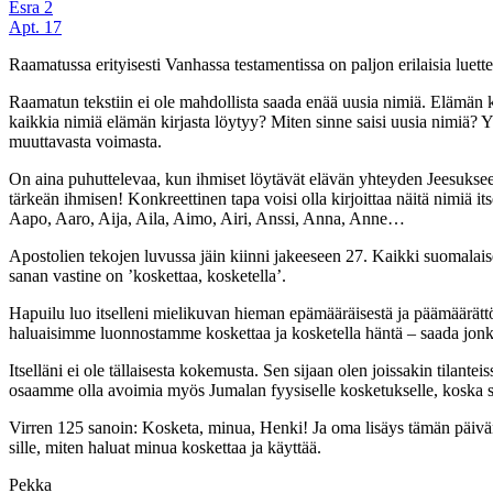
Esra 2
Apt. 17
Raamatussa erityisesti Vanhassa testamentissa on paljon erilaisia luett
Raamatun tekstiin ei ole mahdollista saada enää uusia nimiä. Elämän k
kaikkia nimiä elämän kirjasta löytyy? Miten sinne saisi uusia nimiä?
muuttavasta voimasta.
On aina puhuttelevaa, kun ihmiset löytävät elävän yhteyden Jeesukseen
tärkeän ihmisen! Konkreettinen tapa voisi olla kirjoittaa näitä nimiä i
Aapo, Aaro, Aija, Aila, Aimo, Airi, Anssi, Anna, Anne…
Apostolien tekojen luvussa jäin kiinni jakeeseen 27. Kaikki suomalai
sanan vastine on ’koskettaa, kosketella’.
Hapuilu luo itselleni mielikuvan hieman epämääräisestä ja päämäärätt
haluaisimme luonnostamme koskettaa ja kosketella häntä – saada jonkin
Itselläni ei ole tällaisesta kokemusta. Sen sijaan olen joissakin tila
osaamme olla avoimia myös Jumalan fyysiselle kosketukselle, koska s
Virren 125 sanoin: Kosketa, minua, Henki! Ja oma lisäys tämän päivän te
sille, miten haluat minua koskettaa ja käyttää.
Pekka