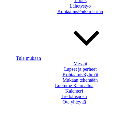
Talous
Lähetystyö
KohtaamisPaikan tarina
Tule mukaan
Messut
Lapset ja perheet
KohtaamisRyhmät
Mukaan tekemään
Luemme Raamattua
Kalenteri
Tiedotusposti
Ota yhteyttä