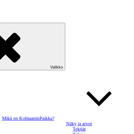
Valikko
Mikä on KohtaamisPaikka?
Näky ja arvot
Tekijät