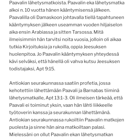
Paavalin lähetysmatkoista. Paavalin eka lähetysmatka
alkoi n. 10 vuotta hänen kääntymisensä jälkeen.
Paavalilla oli Damaskoon johtavalla tiellä tapahtuneen
kääntymyksen jälkeen useamman vuoden hiljaiselon
aika ensin Arabiassa ja sitten Tarsossa. Mitä
ilmeisimmin hän tarvitsi noita vuosia, jolloin oli aikaa
tutkia Kirjoituksia ja rukoilla, oppia Jeesuksen
huolenpitoa. Jo Paavalin kääntymyksen yhteydessä
kävi selväksi, että hänellä oli vahva kutsu Jeesuksen
todistajaksi, Apt 9:15.
Antiokian seurakunnassa saatiin profetia, jossa
kehotettiin lähettämään Paavali ja Barnabas tiiminä
lähetysmatkalle, Apt 13:1-3. Oli ilmeisen tärkeää, että
Paavali ei toiminut yksin, vaan hän lähti liikkeelle
työtoverin kanssa ja seurakunnan lähettämänä.
Antiokian seurakunnassa rukoiltiin Paavalin matkojen
puolesta ja sinne hän aina matkoiltaan palasi.
Mielessäni on ollut Paavalin ekan lähetysmatkan