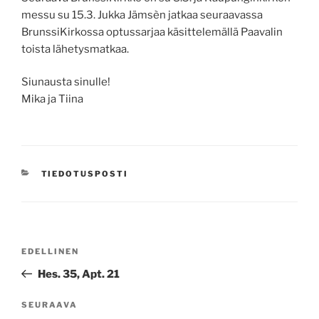
messu su 15.3. Jukka Jämsèn jatkaa seuraavassa
BrunssiKirkossa optussarjaa käsittelemällä Paavalin
toista lähetysmatkaa.
Siunausta sinulle!
Mika ja Tiina
KATEGORIAT
TIEDOTUSPOSTI
Artikkelien
Edellinen
EDELLINEN
selaus
artikkeli
Hes. 35, Apt. 21
Seuraava
SEURAAVA