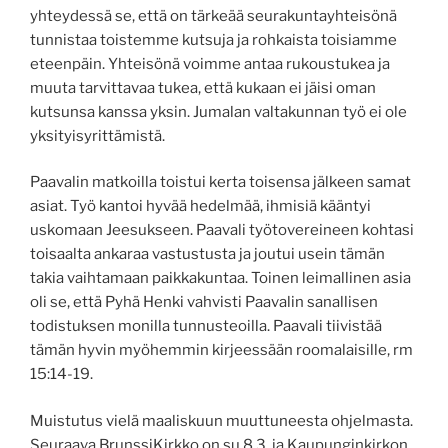
yhteydessä se, että on tärkeää seurakuntayhteisönä
tunnistaa toistemme kutsuja ja rohkaista toisiamme
eteenpäin. Yhteisönä voimme antaa rukoustukea ja
muuta tarvittavaa tukea, että kukaan ei jäisi oman
kutsunsa kanssa yksin. Jumalan valtakunnan työ ei ole
yksityisyrittämistä.
Paavalin matkoilla toistui kerta toisensa jälkeen samat
asiat. Työ kantoi hyvää hedelmää, ihmisiä kääntyi
uskomaan Jeesukseen. Paavali työtovereineen kohtasi
toisaalta ankaraa vastustusta ja joutui usein tämän
takia vaihtamaan paikkakuntaa. Toinen leimallinen asia
oli se, että Pyhä Henki vahvisti Paavalin sanallisen
todistuksen monilla tunnusteoilla. Paavali tiivistää
tämän hyvin myöhemmin kirjeessään roomalaisille, rm
15:14-19.
Muistutus vielä maaliskuun muuttuneesta ohjelmasta.
Seuraava BrunssiKirkko on su 8.3. ja Kaupunginkirkon