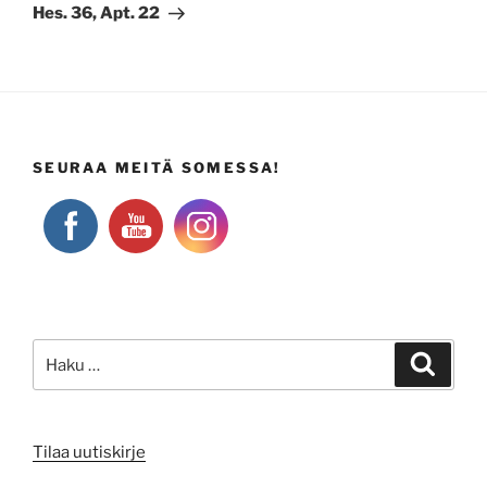
artikkeli
Hes. 36, Apt. 22
SEURAA MEITÄ SOMESSA!
Etsi:
Haku
Tilaa uutiskirje