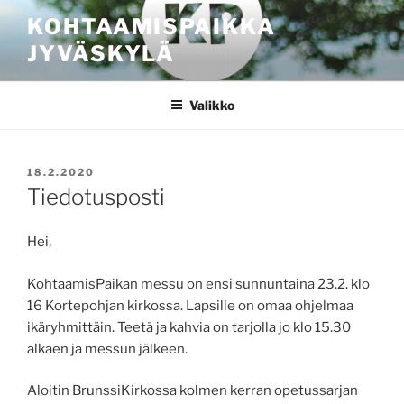
Siirry
KOHTAAMISPAIKKA
sisältöön
JYVÄSKYLÄ
Valikko
JULKAISTU
18.2.2020
Tiedotusposti
Hei,
KohtaamisPaikan messu on ensi sunnuntaina 23.2. klo
16 Kortepohjan kirkossa. Lapsille on omaa ohjelmaa
ikäryhmittäin. Teetä ja kahvia on tarjolla jo klo 15.30
alkaen ja messun jälkeen.
Aloitin BrunssiKirkossa kolmen kerran opetussarjan