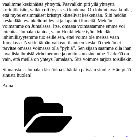
vaalimme keskinäistä yhteyttä. Paavalikin piti yllä yhteyttä
korinttilaisiin, vaikka oli fyysisesti kaukana. On lohduttavaa kuulla,
että myös ensimmäiset kristityt kiistelivät keskenään. Silti heidän
keskellään evankeliumi levisi ja tapahtui ihmeitä. Meidän
voimamme on Jumalassa. Itse, omassa voimassamme emme voi
toteuttaa Jumalan tahtoa, vaan Henki tekee työn. Meidän
inhimillisyytemme tuo esille sen, ettei voima ole meissä vaan
Jumalassa. Nytkin tämän vaikean tilanteen keskellä meidän ei
tarvitse omassa voimassa olla ”pyhiä”. Sen sijaan saamme olla ihan
tavallisia ihmisiä virheinemme ja omituisuuksinemme. Tärkeää on
vain, että meillä on yhteys Jumalaan. Sitä voimme tarjota toisillekin.
Siunausta ja Jumalan läsnäoloa tähänkin päivään sinulle. Hän pitää
sinusta huolen!
Anna
Kategoriat