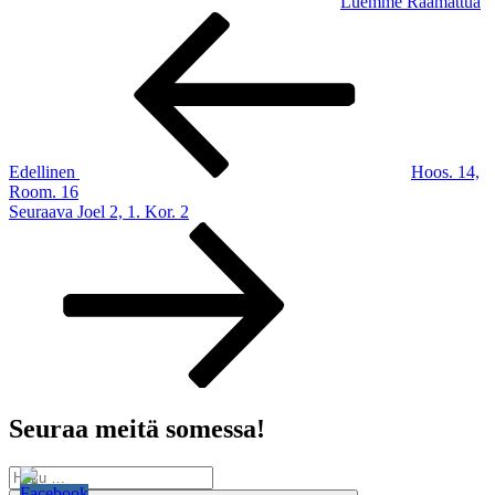
Luemme Raamattua
Artikkelien
Edellinen
artikkeli
selaus
Edellinen
Hoos. 14,
Room. 16
Seuraava
Seuraava
Joel 2, 1. Kor. 2
artikkeli
Seuraa meitä somessa!
Etsi: