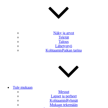
Näky ja arvot
Tekijät
Talous
Lähetystyö
KohtaamisPaikan tarina
Tule mukaan
Messut
Lapset ja perheet
KohtaamisRyhmät
Mukaan tekemään