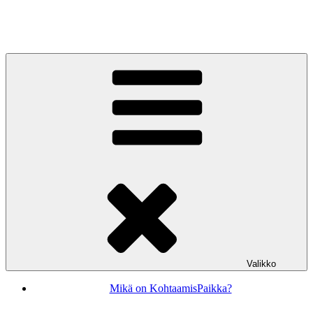
Siirry
sisältöön
KohtaamisPaikka Jyväskylä
Valikko
Mikä on KohtaamisPaikka?