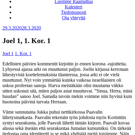
Luemme Raamattua
Kalenteri
Tiedotusposti
Ota yhteyttä
Julkaistu
29.3.2020
28.3.2020
Joel 1, 1. Kor. 1
Joel 1
1. Kor. 1
Edellisten päivien kommentit kirjoitin jo ennen korona -rajoitteita.
Lyhyessä ajassa arki on muuttunut paljon. Joelin kirjassa kerrotaan
lähestyvistä koettelemuksista tilanteessa, jossa arki ei ole vielä
muuttunut. Nyt voin ymmärtää kuinka vaikeaa israelilaisten oli
uskoa profeetan sanoja. Harva meistäkään olisi muutama viikko
sitten uskonut sitä, miten paljon asiat muuttuvat. ”Sinua, Herra, minä
huudan” sanoo Joel. Samalla tavoin mekin voimme niin hyvinä kuin
huonoina päivinä turvata Herraan.
Viime sunnutaina Jukka puhui nettikirkossa Paavalin
lähetysmatkasta. Paavalin tekemän työn johdosta myös Korinttiin
syntyi seurakunta, jolle Paavali lähetti tämän kirjeen. Paavali kuvaa
alussa sekä itseään että seurakuntaa Jumalan kutsumiksi. On tärkeää
tiedostaa oma identiteetti ja se mikä yhdistää meitä toisiimme. Näin