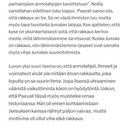
parhaimpien armolahjojen tavoitteluun”. Noilla
sanoillahan edellinen luku loppui. Paavali sanoo siis,
että rakkaus on tie. Se on väylä ihmisten luo, mutta
myös tapa tavoitella Jumalan lahjoja. Itse ajattelen, että
kyse on yksinkertaisesti siitä, että rakkaus kertoo
meille, mitä lähimmäisemme tarvitsevat. Koska Jumala
on rakkaus, niin lähimmäistemme tarpeet ovat samalla
myös vihje Jumalan suunnitelmista.
armolahjat, ihmeet ja
Luvun yksi suuri teema on, että
voimateot eivät ole mitään ilman rakkautta, joka
lopulta on se suurin ihme. Jopa itsensä uhraaminen
vääristä vaikuttimista käsin on hyödytöntä. Uskon,
että Paavali tässä myös muistelee omaa
historiaansa. Hän oli ennen kohtaamistaan
Jeesuksen kanssa nähnyt paljon vaivaa, mutta
motiivina oli ollut viha eikä rakkaus.