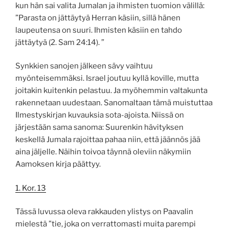
kun hän sai valita Jumalan ja ihmisten tuomion välillä:
”Parasta on jättäytyä Herran käsiin, sillä hänen
laupeutensa on suuri. Ihmisten käsiin en tahdo
jättäytyä (2. Sam 24:14). ”
Synkkien sanojen jälkeen sävy vaihtuu
myönteisemmäksi. Israel joutuu kyllä koville, mutta
joitakin kuitenkin pelastuu. Ja myöhemmin valtakunta
rakennetaan uudestaan. Sanomaltaan tämä muistuttaa
Ilmestyskirjan kuvauksia sota-ajoista. Niissä on
järjestään sama sanoma: Suurenkin hävityksen
keskellä Jumala rajoittaa pahaa niin, että jäännös jää
aina jäljelle. Näihin toivoa täynnä oleviin näkymiin
Aamoksen kirja päättyy.
1. Kor. 13
Tässä luvussa oleva rakkauden ylistys on Paavalin
mielestä ”tie, joka on verrattomasti muita parempi