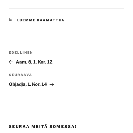
KATEGORIAT
LUEMME RAAMATTUA
Artikkelien
Edellinen
EDELLINEN
selaus
artikkeli
Aam. 8, 1. Kor. 12
Seuraava
SEURAAVA
artikkeli
Objadja, 1. Kor. 14
SEURAA MEITÄ SOMESSA!