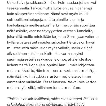
Usko, toivo ja rakkaus. Siinä on kolme asiaa, joita ei voi
teeskennellä. Tai voi, mutta tulos on usein pahempi
kuin alkuperäinen tilanne. Nämä ovat myös kaikki
suhteellisen helppoja asioita pienille lapsille ja
hankalampia meille aikuisille. Emme voi siis suorittaa
näitä asioita, vaan ne täytyy ottaa vastaan Jumalalta,
joka niitä meille mielellään tarjoilee. Sen sijaan voimme
kyllä raivata esteitä näiden asioiden tieltä. Ja on hyvä
muistaa, että rakkaus on myös valinta, usein vieläpä
aika arkinen sellainen. Kuitenkin varmaan yksi
suurimpia esteitä rakkaudelle on se, että ei ole itse
kokenut sitä. Loppujen lopuksi, kun Jumala lahjoittaa
meille rakkautta, Hän tekee sen rakastamalla meitä ja
näin ikään kuin täyttää varastomme, joista voimme
ammentaa muillekin. Tässä luvussa Paavali siis kertoo
meille myös siitä, millainen Jumala meillä on.
”Rakkaus on kärsivällinen, rakkaus on lempeä. Rakkaus
ei kadehdi, ei kersku, ei pöyhkeile,
ei käyttäydy