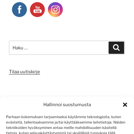
Etsi:
Haku
Tilaa uutiskirje
META
Hallinnoi suostumusta
Kirjaudu sisään
Parhaan kokemuksen tarjoamiseksi käytämme teknologioita, kuten
evästeitä, tallentaaksemme ja/tai käyttääksemme laitetietoja. Näiden
Sisältösyöte
tekniikoiden hyväksyminen antaa meille mahdollisuuden käsitellä
tietoja, kuten selauskäyttäytymistä tai yksilöllisiä tunnuksia tällä