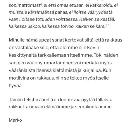
sopimattomasti, ei etsi omaa etuaan, ei katkeroidu, ei
muistele kärsimäänsä pahaa,
ei iloitse vääryydestä
vaan iloitsee totuuden voittaessa.
Kaiken se kestää,
kaikessa uskoo, kaikessa toivoo, kaiken se kärsii.”
Minulle nämä upeat sanat kertovat siitä, että rakkaus
on vastalääke sille, että olemme niin kovin
keskittyneitä tarkkailemaan itseämme. Toki näiden
sanojen väärinymmärtäminen voi merkitä myös
vääränlaista itsensä kieltämistä ja kurjailua. Kun
motiivina on rakkaus, niin se tekee myös itselle
hyvää.
Tämän tekstin äärellä on luontevaa pyytää tällaista
rakkautta omaan elämäämme ja seurakuntaamme.
Marko