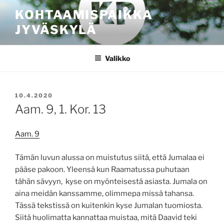
Siirry
KOHTAAMISPAIKKA
sisältöön
JYVÄSKYLÄ
Valikko
JULKAISTU
10.4.2020
Aam. 9, 1. Kor. 13
Aam. 9
Tämän luvun alussa on muistutus siitä, että Jumalaa ei
pääse pakoon. Yleensä kun Raamatussa puhutaan
tähän sävyyn, kyse on myönteisestä asiasta. Jumala on
aina meidän kanssamme, olimmepa missä tahansa.
Tässä tekstissä on kuitenkin kyse Jumalan tuomiosta.
Siitä huolimatta kannattaa muistaa, mitä Daavid teki