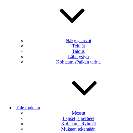
Näky ja arvot
Tekijät
Talous
Lähetystyö
KohtaamisPaikan tarina
Tule mukaan
Messut
Lapset ja perheet
KohtaamisRyhmät
Mukaan tekemään