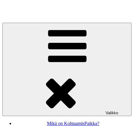
Siirry
sisältöön
KohtaamisPaikka Jyväskylä
Valikko
Mikä on KohtaamisPaikka?