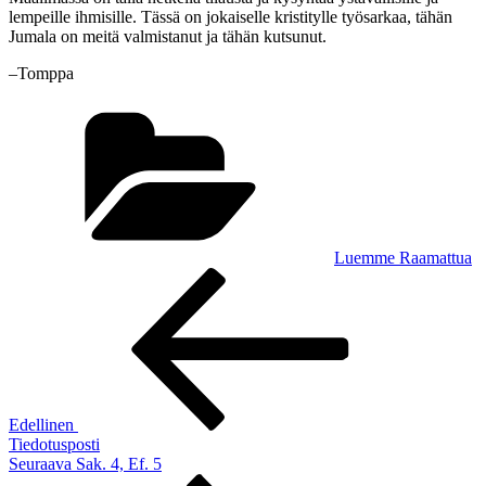
lempeille ihmisille. Tässä on jokaiselle kristitylle työsarkaa, tähän
Jumala on meitä valmistanut ja tähän kutsunut.
–Tomppa
Kategoriat
Luemme Raamattua
Artikkelien
Edellinen
artikkeli
selaus
Edellinen
Tiedotusposti
Seuraava
Seuraava
Sak. 4, Ef. 5
artikkeli