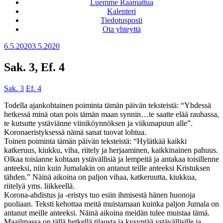
Luemme Raamattua
Kalenteri
Tiedotusposti
Ota yhteyttä
Julkaistu
6.5.2020
3.5.2020
Sak. 3, Ef. 4
Sak. 3
Ef. 4
Todella ajankohtainen poiminta tämän päivän teksteistä: “Yhdessä
hetkessä minä otan pois tämän maan synnin…te saatte elää rauhassa,
te kutsutte ystäviänne viiniköynnöksen ja viikunapuun alle”.
Koronaeristyksessä nämä sanat tuovat lohtua.
Toinen poiminta tämän päivän teksteistä: “Hylätkää kaikki
katkeruus, kiukku, viha, riitely ja herjaaminen, kaikkinainen pahuus.
Olkaa toisianne kohtaan ystävällisiä ja lempeitä ja antakaa toisillenne
anteeksi, niin kuin Jumalakin on antanut teille anteeksi Kristuksen
tähden.” Näinä aikoina on paljon vihaa, katkeruutta, kiukkua,
riitelyä yms. liikkeellä.
Korona-ahdistus ja -eristys tuo esiin ihmisestä hänen huonoja
puoliaan. Teksti kehottaa meitä muistamaan kuinka paljon Jumala on
antanut meille anteeksi. Näinä aikoina meidän tulee muistaa tämä.
Maailmassa on tällä hetkellä tilausta ja kysyntää ystävällisille ja