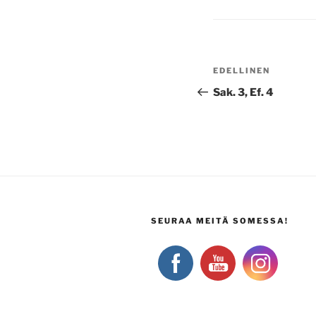
Artikkelien
Edellinen
EDELLINEN
selaus
artikkeli
Sak. 3, Ef. 4
SEURAA MEITÄ SOMESSA!