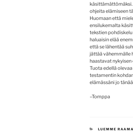
käsittämättömäksi. U
ohjeita elämiseen tän
Huomaan että mieleni
ensilukemalta käsi
tekstien pohdiskelu 
haluaisin elää enem
että se lähentää suh
jättää vähemmälle hu
haastavat nykyisen
Tuota edellä olevaa
testamentin kohdan p
elämässäni jo tänä
–Tomppa
KATEGORIAT
LUEMME RAAM