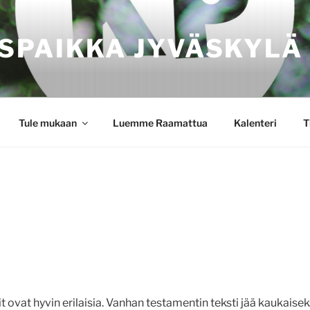
SPAIKKA JYVÄSKYLÄ
Tule mukaan
Luemme Raamattua
Kalenteri
T
 ovat hyvin erilaisia. Vanhan testamentin teksti jää kaukaiseks