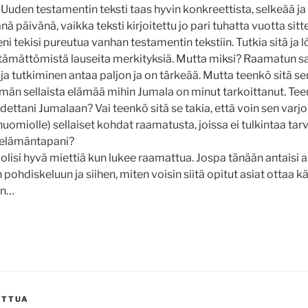
uden testamentin teksti taas hyvin konkreettista, selkeää ja 
ä päivänä, vaikka teksti kirjoitettu jo pari tuhatta vuotta sitt
 tekisi pureutua vanhan testamentin tekstiin. Tutkia sitä ja l
ttämättömistä lauseita merkityksiä. Mutta miksi? Raamatun s
ja tutkiminen antaa paljon ja on tärkeää. Mutta teenkö sitä se
män sellaista elämää mihin Jumala on minut tarkoittanut. Teen
dettani Jumalaan? Vai teenkö sitä se takia, että voin sen varjol
omiolle) sellaiset kohdat raamatusta, joissa ei tulkintaa tarvi
 elämäntapani?
 olisi hyvä miettiä kun lukee raamattua. Jospa tänään antaisi 
ohdiskeluun ja siihen, miten voisin siitä opitut asiat ottaa 
än…
ATTUA