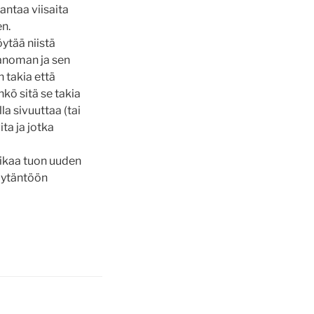
antaa viisaita
en.
öytää niistä
anoman ja sen
n takia että
kö sitä se takia
la sivuuttaa (tai
ta ja jotka
aikaa tuon uuden
käytäntöön