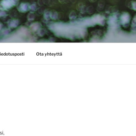
iedotusposti
Ota yhteyttä
i,