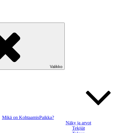
Valikko
Mikä on KohtaamisPaikka?
Näky ja arvot
Tekijät