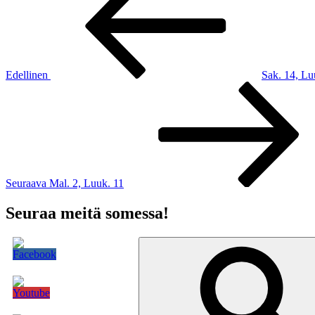
selaus
Edellinen
Sak. 14, Lu
Seuraava
artikkeli
Seuraava
Mal. 2, Luuk. 11
Seuraa meitä somessa!
Etsi: