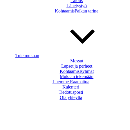
Talous
Lähetystyö
KohtaamisPaikan tarina
Tule mukaan
Messut
Lapset ja perheet
KohtaamisRyhmät
Mukaan tekemään
Luemme Raamattua
Kalenteri
Tiedotusposti
Ota yhteyttä