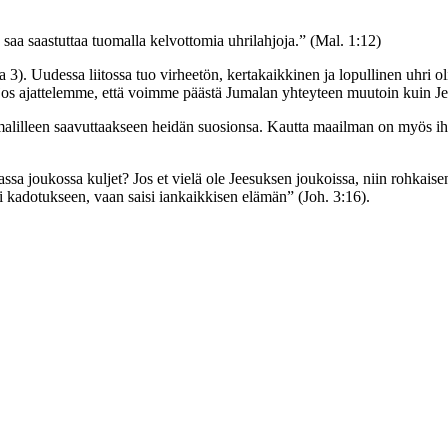
 saa saastuttaa tuomalla kelvottomia uhrilahjoja.” (Mal. 1:12)
ja 3). Uudessa liitossa tuo virheetön, kertakaikkinen ja lopullinen uhri 
s ajattelemme, että voimme päästä Jumalan yhteyteen muutoin kuin Je
jumalilleen saavuttaakseen heidän suosionsa. Kautta maailman on myös ih
assa joukossa kuljet? Jos et vielä ole Jeesuksen joukoissa, niin rohkai
si kadotukseen, vaan saisi iankaikkisen elämän” (Joh. 3:16).