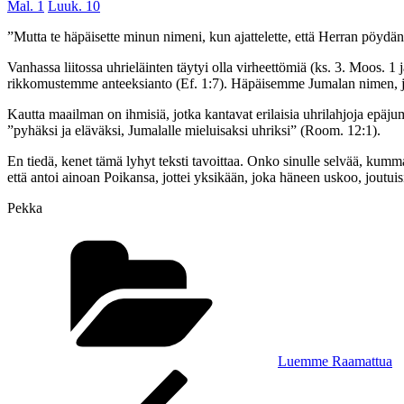
Mal. 1
Luuk. 10
”Mutta te häpäisette minun nimeni, kun ajattelette, että Herran pöydän
Vanhassa liitossa uhrieläinten täytyi olla virheettömiä (ks. 3. Moos. 1 
rikkomustemme anteeksianto (Ef. 1:7). Häpäisemme Jumalan nimen, jo
Kautta maailman on ihmisiä, jotka kantavat erilaisia uhrilahjoja epä
”pyhäksi ja eläväksi, Jumalalle mieluisaksi uhriksi” (Room. 12:1).
En tiedä, kenet tämä lyhyt teksti tavoittaa. Onko sinulle selvää, kumm
että antoi ainoan Poikansa, jottei yksikään, joka häneen uskoo, joutui
Pekka
Kategoriat
Luemme Raamattua
Artikkelien
Edellinen
artikkeli