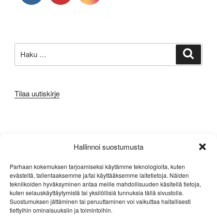
Etsi:
Haku
Tilaa uutiskirje
META
Hallinnoi suostumusta
Kirjaudu sisään
Parhaan kokemuksen tarjoamiseksi käytämme teknologioita, kuten
evästeitä, tallentaaksemme ja/tai käyttääksemme laitetietoja. Näiden
Sisältösyöte
tekniikoiden hyväksyminen antaa meille mahdollisuuden käsitellä tietoja,
kuten selauskäyttäytymistä tai yksilöllisiä tunnuksia tällä sivustolla.
Kommenttisyöte
Suostumuksen jättäminen tai peruuttaminen voi vaikuttaa haitallisesti
tiettyihin ominaisuuksiin ja toimintoihin.