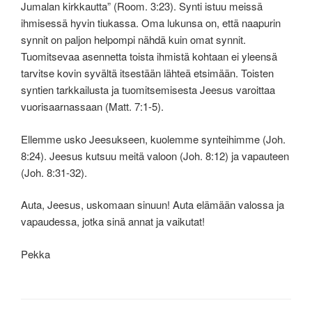
Jumalan kirkkautta” (Room. 3:23). Synti istuu meissä
ihmisessä hyvin tiukassa. Oma lukunsa on, että naapurin
synnit on paljon helpompi nähdä kuin omat synnit.
Tuomitsevaa asennetta toista ihmistä kohtaan ei yleensä
tarvitse kovin syvältä itsestään lähteä etsimään. Toisten
syntien tarkkailusta ja tuomitsemisesta Jeesus varoittaa
vuorisaarnassaan (Matt. 7:1-5).
Ellemme usko Jeesukseen, kuolemme synteihimme (Joh.
8:24). Jeesus kutsuu meitä valoon (Joh. 8:12) ja vapauteen
(Joh. 8:31-32).
Auta, Jeesus, uskomaan sinuun! Auta elämään valossa ja
vapaudessa, jotka sinä annat ja vaikutat!
Pekka