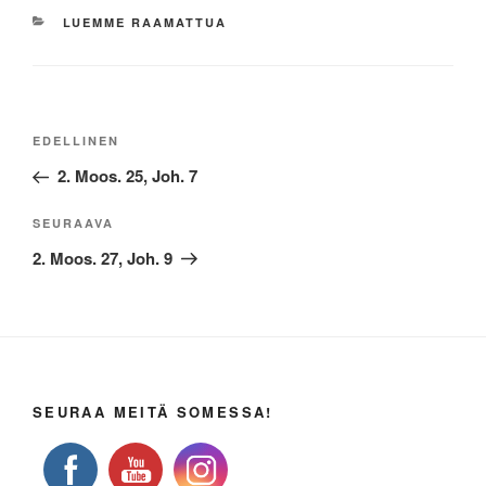
KATEGORIAT
LUEMME RAAMATTUA
Artikkelien
Edellinen
EDELLINEN
selaus
artikkeli
2. Moos. 25, Joh. 7
Seuraava
SEURAAVA
artikkeli
2. Moos. 27, Joh. 9
SEURAA MEITÄ SOMESSA!