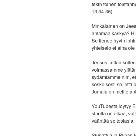
tekin toinen toistann
13:34-35)
Minkälainen on Jee
antamaa käskyä? Histo
Se lienee hyvin inhim
yhteiselo ei aina ole
Jeesus laittaa kuite
voimassamme ylittäm
sydämiämme niin, et
keskeisesti se, että 
Jumala on meille anta
YouTubesta löytyy Ex
sinulla on aikaa, voi
vääntää se tosiasia
Siunattua ja Pyhän H