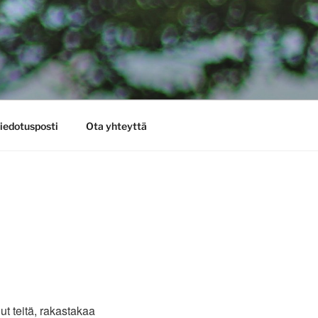
iedotusposti
Ota yhteyttä
t teitä, rakastakaa