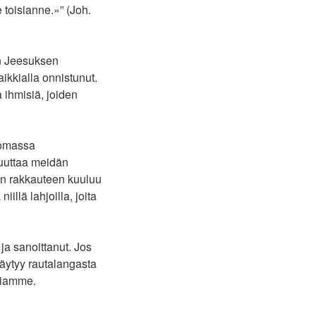
e toisianne.»” (Joh.
n Jeesuksen
aikkialla onnistunut.
 ihmisiä, joiden
 omassa
uuttaa meidän
än rakkauteen kuuluu
llä lahjoilla, joita
ja sanoittanut. Jos
täytyy rautalangasta
siamme.