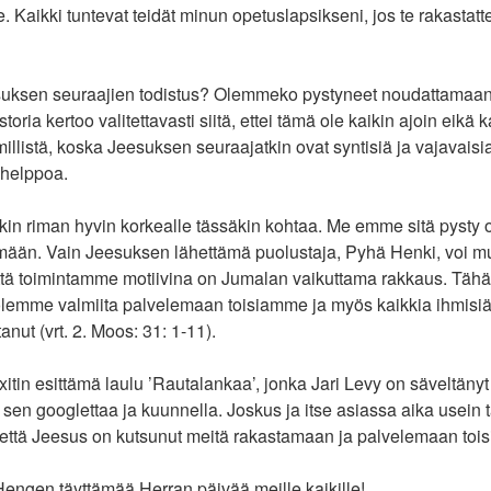
e. Kaikki tuntevat teidät minun opetuslapsikseni, jos te rakastatt
suksen seuraajien todistus? Olemmeko pystyneet noudattamaa
ria kertoo valitettavasti siitä, ettei tämä ole kaikin ajoin eikä k
illistä, koska Jeesuksen seuraajatkin ovat syntisiä ja vajavaisia
 helppoa.
nkin riman hyvin korkealle tässäkin kohtaa. Me emme sitä pysty
ään. Vain Jeesuksen lähettämä puolustaja, Pyhä Henki, voi m
tä toimintamme motiivina on Jumalan vaikuttama rakkaus. Täh
olemme valmiita palvelemaan toisiamme ja myös kaikkia ihmisiä nii
nut (vrt. 2. Moos: 31: 1-11).
itin esittämä laulu ’Rautalankaa’, jonka Jari Levy on säveltänyt 
t sen googlettaa ja kuunnella. Joskus ja itse asiassa aika usein 
, että Jeesus on kutsunut meitä rakastamaan ja palvelemaan toi
engen täyttämää Herran päivää meille kaikille!