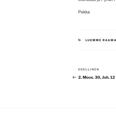
Pekka
KATEGORIAT
LUEMME RAAM
Artikkelien
Edellinen
EDELLINEN
selaus
artikkeli
2. Moos. 30, Joh. 12