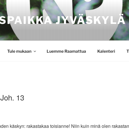
SPAIKKA JYVÄSKYLÄ
Tule mukaan
Luemme Raamattua
Kalenteri
T
 Joh. 13
uden käskyn: rakastakaa toisianne! Niin kuin minä olen rakastanu