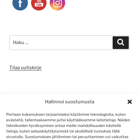
Etsi:
Haku
Tilaa uutiskirje
META
Hallinnoi suostumusta
Kirjaudu sisään
Parhaan kokemuksen tarjoamiseksi käytämme teknologioita, kuten
evästeitä, tallentaaksemme ja/tai käyttääksemme laitetietoja. Näiden
Sisältösyöte
tekniikoiden hyväksyminen antaa meille mahdollisuuden käsitellä
tietoja, kuten selauskäyttäytymistä tai yksilöllisiä tunnuksia tällä
Kommenttisyöte
sivustolla. Suostumuksen jättäminen tai peruuttaminen voi vaikuttaa