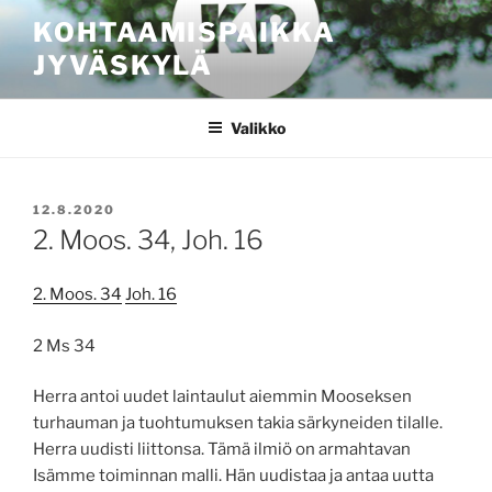
Siirry
KOHTAAMISPAIKKA
sisältöön
JYVÄSKYLÄ
Valikko
JULKAISTU
12.8.2020
2. Moos. 34, Joh. 16
2. Moos. 34
Joh. 16
2 Ms 34
Herra antoi uudet laintaulut aiemmin Mooseksen
turhauman ja tuohtumuksen takia särkyneiden tilalle.
Herra uudisti liittonsa. Tämä ilmiö on armahtavan
Isämme toiminnan malli. Hän uudistaa ja antaa uutta