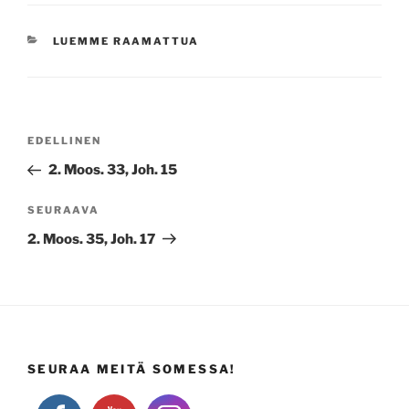
KATEGORIAT
LUEMME RAAMATTUA
Artikkelien
Edellinen
EDELLINEN
selaus
artikkeli
2. Moos. 33, Joh. 15
Seuraava
SEURAAVA
artikkeli
2. Moos. 35, Joh. 17
SEURAA MEITÄ SOMESSA!