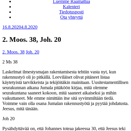
Luemme Raamattua
Kalenteri
Tiedotusposti
Ota yhteyttä
Julkaistu
16.8.2020
4.8.2020
2. Moos. 38, Joh. 20
2. Moos. 38
Joh. 20
2 Ms 38
Laskelmat ilmestysmajan rakentamisesta tehtiin vasta nyt, kun
rakennustyö oli jo pitkällä. Leeviläiset olivat pitäneet listaa
käytetyistä tarvikkeista ja tekijöitäkin mainitaan. Uusitestamentillisen
seurakunnan aikana Jumala pitäköön kirjaa, mitä olemme
seurakuntana saaneet kokoon, mitä saaneet aikaiseksi ja mihin
vaikuttaneet. Me emme nimittäin itse sitä syvimmiltään tiedä.
Voimme vain olla osana Jumalan rakennustyötä ja pyytää johdatusta.
Jeesus, mitä tänään.
Joh 20
Pysähdyttävää on, että Johannes toteaa jakeessa 30, että Jeesus teki