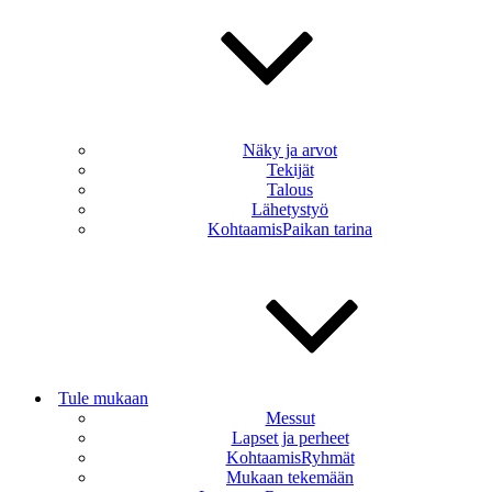
Näky ja arvot
Tekijät
Talous
Lähetystyö
KohtaamisPaikan tarina
Tule mukaan
Messut
Lapset ja perheet
KohtaamisRyhmät
Mukaan tekemään