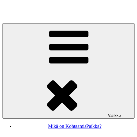
Siirry
sisältöön
KohtaamisPaikka Jyväskylä
Valikko
Mikä on KohtaamisPaikka?