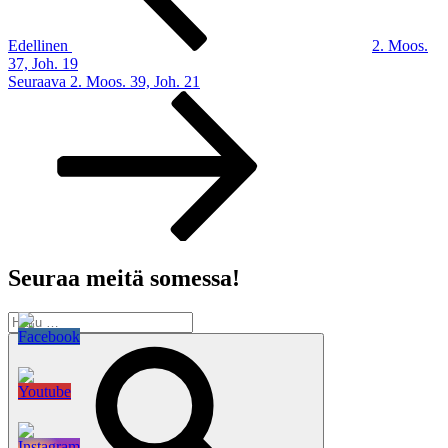
Edellinen
2. Moos.
37, Joh. 19
Seuraava
Seuraava
2. Moos. 39, Joh. 21
artikkeli
Seuraa meitä somessa!
Etsi:
Haku