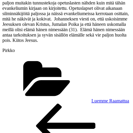
paljon muitakin tunnustekoja opetuslasten nähden kuin mitä tähän
evankeliumin kirjaan on kirjoitettu. Opetuslapset olivat aikanaan
silminnäkijöitä paljossa ja näissä evankeliumeissa kerrotaan osittain,
mitä he näkivät ja kokivat. Johanneksen viesti on, että uskoisimme
Jeesuksen olevan Kristus, Jumalan Poika ja että häneen uskomalla
meillä olisi elämä hänen nimessään (31). Elämä hänen nimessään
antaa tarkoituksen ja syvän sisällön elämälle sekä vie paljon huolta
pois. Kiitos Jeesus.
Pirkko
Kategoriat
Luemme Raamattua
Artikkelien
Edellinen
artikkeli
selaus