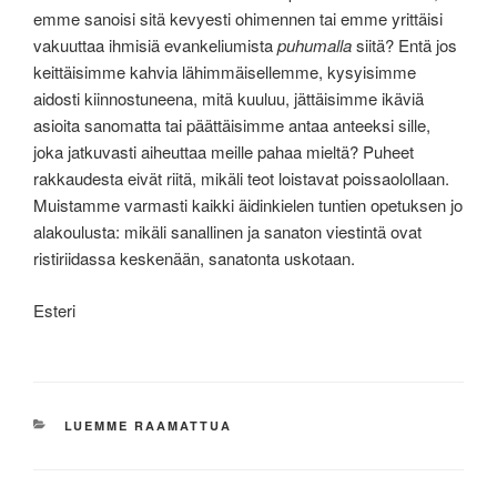
emme sanoisi sitä kevyesti ohimennen tai emme yrittäisi
vakuuttaa ihmisiä evankeliumista
puhumalla
siitä? Entä jos
keittäisimme kahvia lähimmäisellemme, kysyisimme
aidosti kiinnostuneena, mitä kuuluu, jättäisimme ikäviä
asioita sanomatta tai päättäisimme antaa anteeksi sille,
joka jatkuvasti aiheuttaa meille pahaa mieltä? Puheet
rakkaudesta eivät riitä, mikäli teot loistavat poissaolollaan.
Muistamme varmasti kaikki äidinkielen tuntien opetuksen jo
alakoulusta: mikäli sanallinen ja sanaton viestintä ovat
ristiriidassa keskenään, sanatonta uskotaan.
Esteri
KATEGORIAT
LUEMME RAAMATTUA