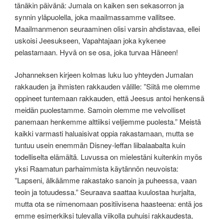
tänäkin päivänä: Jumala on kaiken sen sekasorron ja
synnin yläpuolella, joka maailmassamme vallitsee.
Maailmanmenon seuraaminen olisi varsin ahdistavaa, ellei
uskoisi Jeesukseen, Vapahtajaan joka kykenee
pelastamaan. Hyvä on se osa, joka turvaa Häneen!
Johanneksen kirjeen kolmas luku luo yhteyden Jumalan
rakkauden ja ihmisten rakkauden välille: ”Siitä me olemme
oppineet tuntemaan rakkauden, että Jeesus antoi henkensä
meidän puolestamme. Samoin olemme me velvolliset
panemaan henkemme alttiiksi veljiemme puolesta.” Meistä
kaikki varmasti haluaisivat oppia rakastamaan, mutta se
tuntuu usein enemmän Disney-leffan liibalaabalta kuin
todelliselta elämältä. Luvussa on mielestäni kuitenkin myös
yksi Raamatun parhaimmista käytännön neuvoista:
”Lapseni, älkäämme rakastako sanoin ja puheessa, vaan
teoin ja totuudessa.” Seuraava saattaa kuulostaa hurjalta,
mutta ota se nimenomaan positiivisena haasteena: entä jos
emme esimerkiksi tulevalla viikolla puhuisi rakkaudesta,