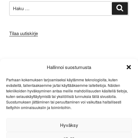
Etsi:
Haku
Tilaa uutiskirje
META
Hallinnoi suostumusta
Kirjaudu sisään
Parhaan kokemuksen tarjoamiseksi käytämme teknologioita, kuten
evästeitä, tallentaaksemme ja/tai käyttääksemme laitetietoja. Näiden
Sisältösyöte
tekniikoiden hyväksyminen antaa meille mahdollisuuden käsitellä tietoja,
kuten selauskäyttäytymistä tai yksilöllisiä tunnuksia tällä sivustolla.
Kommenttisyöte
Suostumuksen jättäminen tai peruuttaminen voi vaikuttaa haitallisesti
tiettyihin ominaisuuksiin ja toimintoihin.
WordPress.org
Hyväksy