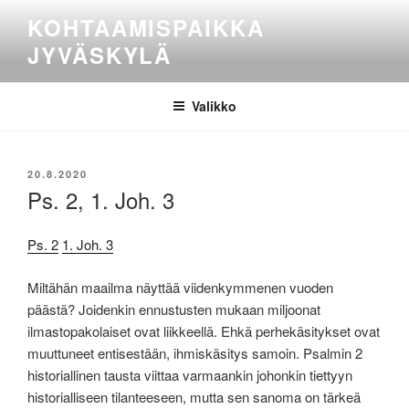
Siirry
KOHTAAMISPAIKKA
sisältöön
JYVÄSKYLÄ
Valikko
JULKAISTU
20.8.2020
Ps. 2, 1. Joh. 3
Ps. 2
1. Joh. 3
Miltähän maailma näyttää viidenkymmenen vuoden
päästä? Joidenkin ennustusten mukaan miljoonat
ilmastopakolaiset ovat liikkeellä. Ehkä perhekäsitykset ovat
muuttuneet entisestään, ihmiskäsitys samoin. Psalmin 2
historiallinen tausta viittaa varmaankin johonkin tiettyyn
historialliseen tilanteeseen, mutta sen sanoma on tärkeä