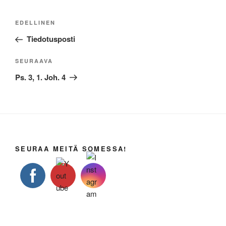
Artikkelien
Edellinen
EDELLINEN
selaus
artikkeli
Tiedotusposti
Seuraava
SEURAAVA
artikkeli
Ps. 3, 1. Joh. 4
SEURAA MEITÄ SOMESSA!