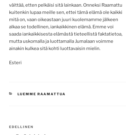
väittää, etten pelkäisi sitä lainkaan. Onneksi Raamattu
kuitenkin lupaa meille sen, ettei tämä elämä ole kaikki
mitä on, vaan oikeastaan juuri kuolemamme jälkeen
alkaa se todellinen, iankaikkinen elämä. Emme voi
saada iankaikkisesta elämästä tieteellistä faktatietoa,
mutta uskomalla ja luottamalla Jumalaan voimme
ainakin kulkea sitä kohti luottavaisin mielin.
Esteri
KATEGORIAT
LUEMME RAAMATTUA
Artikkelien
Edellinen
EDELLINEN
selaus
artikkeli