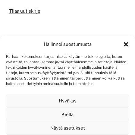
Tilaa uutiskirje
META
Hallinnoi suostumusta
Kirjaudu sisään
Parhaan kokemuksen tarjoamiseksi käytämme teknologioita, kuten
evästeitä, tallentaaksemme ja/tai käyttääksemme laitetietoja. Näiden
Sisältösyöte
tekniikoiden hyväksyminen antaa meille mahdollisuuden käsitellä
tietoja, kuten selauskäyttäytymistä tai yksilöllisiä tunnuksia tällä
Kommenttisyöte
sivustolla. Suostumuksen jättäminen tai peruuttaminen voi vaikuttaa
haitallisesti tiettyihin ominaisuuksiin ja toimintoihin.
WordPress.org
Hyväksy
Kiellä
Näytä asetukset