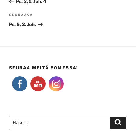
Ps. 3, 1. Joh. 4
Seuraava
SEURAAVA
artikkeli
Ps. 5, 2. Joh.
SEURAA MEITÄ SOMESSA!
Etsi:
Haku