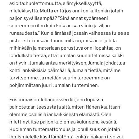
asioita: huolettomuutta, elämyksellisyyttä,
mielekkyyttä. Mutta entä jos onni on kuitenkin jotain
paljon syvällisempää? ”S
inä annat sydämeeni
suuremman ilon
kuin kukaan saa viinin ja viljan
runsaudesta.” Kun elämässä jossain vaiheessa tulee se
piste, ettei mikään tunnu miltään, mikään ei johda
mihinkään ja materiaan perustuva onni lopahtaa, on
lohdullista tietää, että Jumalan suunnitelmissa kaikki
on hyvin. Jumala antaa merkityksen, Jumala johdattaa
kohti iankaikkisia päämääriä, Jumala tietää, mitä me
tarvitsemme. Ja meidän suurin tarpeemme on
pohjimmiltaan juuri Jumalan tunteminen.
Ensimmäisen Johanneksen kirjeen lopussa
painotetaan Jeesusta ja sitä, miten Hänen kauttaan
olemme osallisia iankaikkisesta elämästä. Olen
miettinyt itse paljon kuolemaa kuluneena kesänä.
Kuoleman tuntemattomuus ja lopullisuus on jotain
ihmismielelle käsittämätöntä, enkä ainakaan itse voi