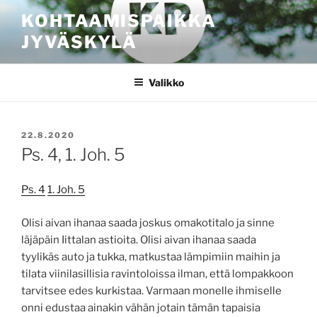
Siirry
KOHTAAMISPAIKKA
sisältöön
JYVÄSKYLÄ
Valikko
JULKAISTU
22.8.2020
Ps. 4, 1. Joh. 5
Ps. 4
1. Joh. 5
Olisi aivan ihanaa saada joskus omakotitalo ja sinne
läjäpäin Iittalan astioita. Olisi aivan ihanaa saada
tyylikäs auto ja tukka, matkustaa lämpimiin maihin ja
tilata viinilasillisia ravintoloissa ilman, että lompakkoon
tarvitsee edes kurkistaa. Varmaan monelle ihmiselle
onni edustaa ainakin vähän jotain tämän tapaisia