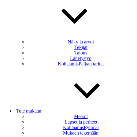
Näky ja arvot
Tekijät
Talous
Lähetystyö
KohtaamisPaikan tarina
Tule mukaan
Messut
Lapset ja perheet
KohtaamisRyhmät
Mukaan tekemään