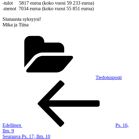
-tulot 5817 euroa (koko vuosi 59 233 euroa)
-menot 7034 euroa (koko vuosi 55 851 euroa)
Siunausta syksyysi!
Mika ja Tiina
Kategoriat
Tiedotusposti
Artikkelien
Edellinen
artikkeli
selaus
Edellinen
Ps. 16,
Ilm. 9
Seuraava
Seuraava
Ps. 17, Ilm. 10