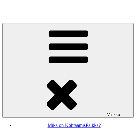
Siirry
sisältöön
KohtaamisPaikka Jyväskylä
Valikko
Mikä on KohtaamisPaikka?