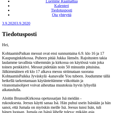
Luemme Raamattua
Kalenteri
Tiedotusposti
Ota yhteyttä
Julkaistu
3.9.2020
3.9.2020
Tiedotusposti
Hei,
KohtaamisPaikan messut ovat ensi sunnuntaina 6.9. klo 16 ja 17
Kaupunginkirkossa. Puheen pitää Jukka Jämsén. Rajoitusten takia
laulamme tavallista vähemmän ja kirkossa on käytössä vain joka
toinen penkkirivi. Messut pidetään noin 50 minuutin pituisina.
Jälkimmäinen eli klo 17 alkava messu striimataan suorana
KohtaamisPaikka Jyväskylä -kanavalle You tubeen. Joudumme tällä
hetkellä tarkentamaan käytänteitämme viikoittain ja
viranomaisohjeet voivat aiheuttaa muutoksia hyvin lyhyellä
aikataululla.
Aloitin BrunssiKirkossa opetussarjan Isä meidän -
rukouksesta. Jeesus käytti sanaa Isä. Hän puhui usein Isästään ja hän
sanoi, että Jumala on myöskin meille Isä. Jeesus tunsi Isän, tuli
hänen luotaan. Jumala on Isänä lähelle tuleva: mikään asia