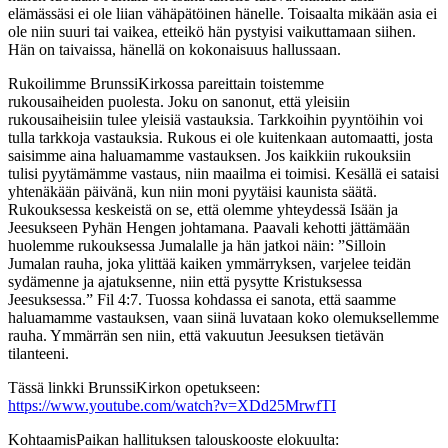
elämässäsi ei ole liian vähäpätöinen hänelle. Toisaalta mikään asia ei
ole niin suuri tai vaikea, etteikö hän pystyisi vaikuttamaan siihen.
Hän on taivaissa, hänellä on kokonaisuus hallussaan.
Rukoilimme BrunssiKirkossa pareittain toistemme
rukousaiheiden puolesta. Joku on sanonut, että yleisiin
rukousaiheisiin tulee yleisiä vastauksia. Tarkkoihin pyyntöihin voi
tulla tarkkoja vastauksia. Rukous ei ole kuitenkaan automaatti, josta
saisimme aina haluamamme vastauksen. Jos kaikkiin rukouksiin
tulisi pyytämämme vastaus, niin maailma ei toimisi. Kesällä ei sataisi
yhtenäkään päivänä, kun niin moni pyytäisi kaunista säätä.
Rukouksessa keskeistä on se, että olemme yhteydessä Isään ja
Jeesukseen Pyhän Hengen johtamana. Paavali kehotti jättämään
huolemme rukouksessa Jumalalle ja hän jatkoi näin: ”Silloin
Jumalan rauha, joka ylittää kaiken ymmärryksen, varjelee teidän
sydämenne ja ajatuksenne, niin että pysytte Kristuksessa
Jeesuksessa.” Fil 4:7. Tuossa kohdassa ei sanota, että saamme
haluamamme vastauksen, vaan siinä luvataan koko olemuksellemme
rauha. Ymmärrän sen niin, että vakuutun Jeesuksen tietävän
tilanteeni.
Tässä linkki BrunssiKirkon opetukseen:
https://www.youtube.com/watch?v=XDd25MrwfTI
KohtaamisPaikan hallituksen talouskooste elokuulta: