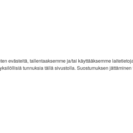
n evästeitä, tallentaaksemme ja/tai käyttääksemme laitetietoj
ksilöllisiä tunnuksia tällä sivustolla. Suostumuksen jättäminen ta