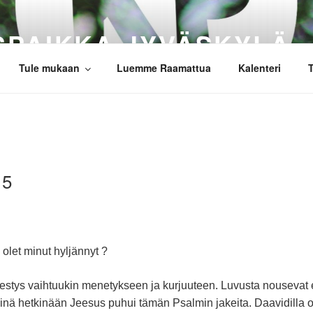
SPAIKKA JYVÄSKYLÄ
Tule mukaan
Luemme Raamattua
Kalenteri
T
15
 olet minut hyljännyt ?
estys vaihtuukin menetykseen ja kurjuuteen. Luvusta nousevat 
isinä hetkinään Jeesus puhui tämän Psalmin jakeita. Daavidilla oli