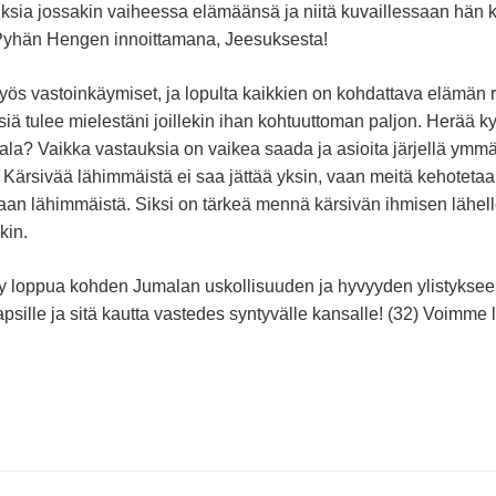
ksia jossakin vaiheessa elämäänsä ja niitä kuvaillessaan hän k
 Pyhän Hengen innoittamana, Jeesuksesta!
s vastoinkäymiset, ja lopulta kaikkien on kohdattava elämän r
iä tulee mielestäni joillekin ihan kohtuuttoman paljon. Herää k
ala? Vaikka vastauksia on vaikea saada ja asioita järjellä ymmär
 Kärsivää lähimmäistä ei saa jättää yksin, vaan meitä kehoteta
aan lähimmäistä. Siksi on tärkeä mennä kärsivän ihmisen lähell
kin.
y loppua kohden Jumalan uskollisuuden ja hyvyyden ylistykse
psille ja sitä kautta vastedes syntyvälle kansalle! (32) Voimme 