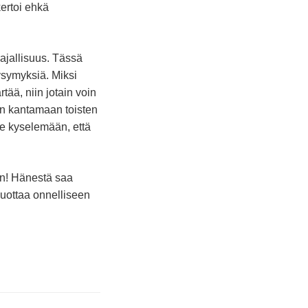
ertoi ehkä
ajallisuus. Tässä
ysymyksiä. Miksi
tää, niin jotain voin
an kantamaan toisten
e kyselemään, että
en! Hänestä saa
luottaa onnelliseen