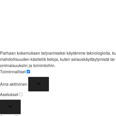
Parhaan kokemuksen tarjoamiseksi käytämme teknologioita, kute
mahdollisuuden käsitellä tietoja, kuten selauskäyttäytymistä tai y
ominaisuuksiin ja toimintoihin.
Toiminnalliset
Toiminnalliset
Aina aktiivinen
Asetukset
Asetukset