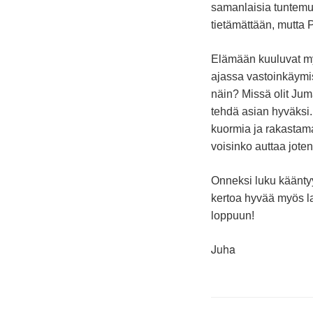
samanlaisia tuntemu
tietämättään, mutta
Elämään kuuluvat myö
ajassa vastoinkäymis
näin? Missä olit Jum
tehdä asian hyväksi.
kuormia ja rakastam
voisinko auttaa joten
Onneksi luku käänty
kertoa hyvää myös la
loppuun!
Juha