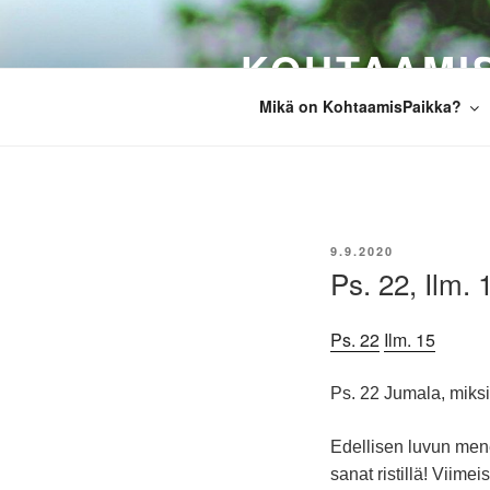
Siirry
sisältöön
KOHTAAMI
Mikä on KohtaamisPaikka?
JULKAISTU
9.9.2020
Ps. 22, Ilm. 
Ps. 22
Ilm. 15
Ps. 22 Jumala, miksi
Edellisen luvun men
sanat ristillä! Viime