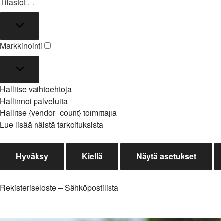
Tilastot
Tilastot
Markkinointi
Markkinointi
Hallitse vaihtoehtoja
Hallinnoi palveluita
Hallitse {vendor_count} toimittajia
Lue lisää näistä tarkoituksista
Hyväksy
Kiellä
Näytä asetukset
Rekisteriseloste – Sähköpostilista