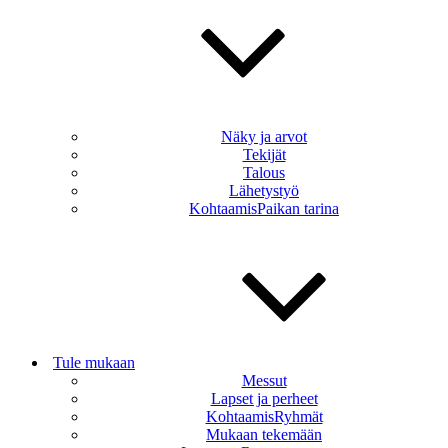
Näky ja arvot
Tekijät
Talous
Lähetystyö
KohtaamisPaikan tarina
Tule mukaan
Messut
Lapset ja perheet
KohtaamisRyhmät
Mukaan tekemään