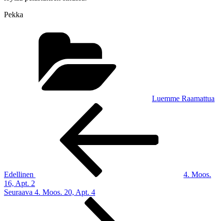
Pekka
Kategoriat
Luemme Raamattua
Artikkelien
Edellinen
artikkeli
selaus
Edellinen
4. Moos.
16, Apt. 2
Seuraava
Seuraava
4. Moos. 20, Apt. 4
artikkeli