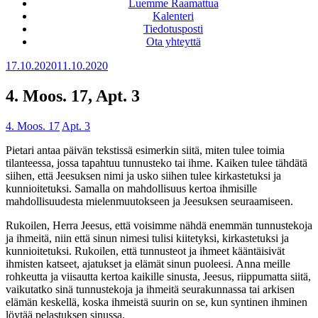
Luemme Raamattua
Kalenteri
Tiedotusposti
Ota yhteyttä
Julkaistu
17.10.2020
11.10.2020
4. Moos. 17, Apt. 3
4. Moos. 17
Apt. 3
Pietari antaa päivän tekstissä esimerkin siitä, miten tulee toimia
tilanteessa, jossa tapahtuu tunnusteko tai ihme. Kaiken tulee tähdätä
siihen, että Jeesuksen nimi ja usko siihen tulee kirkastetuksi ja
kunnioitetuksi. Samalla on mahdollisuus kertoa ihmisille
mahdollisuudesta mielenmuutokseen ja Jeesuksen seuraamiseen.
Rukoilen, Herra Jeesus, että voisimme nähdä enemmän tunnustekoja
ja ihmeitä, niin että sinun nimesi tulisi kiitetyksi, kirkastetuksi ja
kunnioitetuksi. Rukoilen, että tunnusteot ja ihmeet kääntäisivät
ihmisten katseet, ajatukset ja elämät sinun puoleesi. Anna meille
rohkeutta ja viisautta kertoa kaikille sinusta, Jeesus, riippumatta siitä,
vaikutatko sinä tunnustekoja ja ihmeitä seurakunnassa tai arkisen
elämän keskellä, koska ihmeistä suurin on se, kun syntinen ihminen
löytää pelastuksen sinussa.