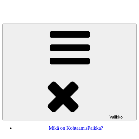
Siirry
sisältöön
KohtaamisPaikka Jyväskylä
Valikko
Mikä on KohtaamisPaikka?