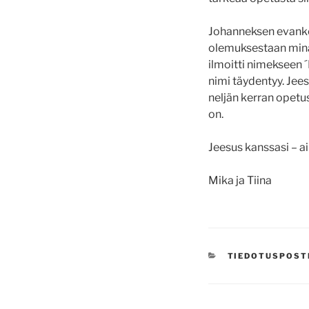
Johanneksen evankel
olemuksestaan minä 
ilmoitti nimekseen 
nimi täydentyy. Jee
neljän kerran opetus
on.
Jeesus kanssasi – ain
Mika ja Tiina
KATEGORIAT
TIEDOTUSPOST