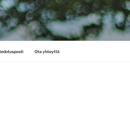
iedotusposti
Ota yhteyttä