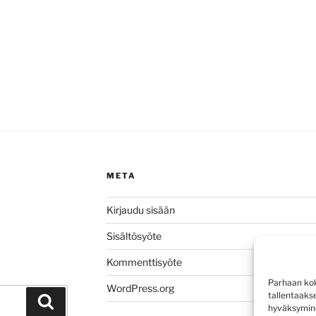
META
Kirjaudu sisään
Sisältösyöte
Kommenttisyöte
Parhaan kok
WordPress.org
tallentaaks
Haku
hyväksymine