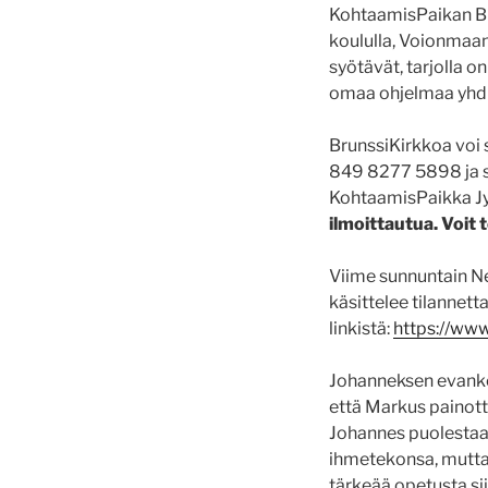
KohtaamisPaikan Brun
koululla, Voionmaan
syötävät, tarjolla 
omaa ohjelmaa yhdi
BrunssiKirkkoa voi
849 8277 5898 ja sa
KohtaamisPaikka J
ilmoittautua. Voit
Viime sunnuntain N
käsittelee tilannet
linkistä:
https://w
Johanneksen evankel
että Markus painotta
Johannes puolestaan
ihmetekonsa, mutta s
tärkeää opetusta sii