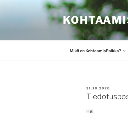
Siirry
sisältöön
KOHTAAMI
Mikä on KohtaamisPaikka?
JULKAISTU
21.10.2020
Tiedotuspos
Hei,