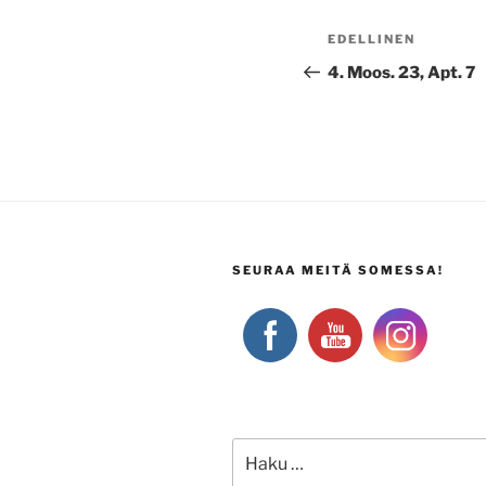
Artikkelien
Edellinen
EDELLINEN
selaus
artikkeli
4. Moos. 23, Apt. 7
SEURAA MEITÄ SOMESSA!
Etsi: