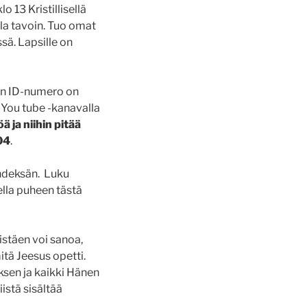
 13 Kristillisellä
la tavoin. Tuo omat
sä. Lapsille on
in ID-numero on
 You tube -kanavalla
 ja niihin pitää
04
.
hdeksän. Luku
ella puheen tästä
stäen voi sanoa,
itä Jeesus opetti.
ksen ja kaikki Hänen
istä sisältää