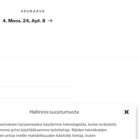
SEURAAVA
Seuraava
artikkeli
4. Moos. 24, Apt. 8
Hallinnoi suostumusta
emuksen tarjoamiseksi käytämme teknologioita, kuten evästeitä,
emme ja/tai käyttääksemme laitetietoja. Näiden tekniikoiden
n antaa meille mahdollisuuden käsitellä tietoja, kuten