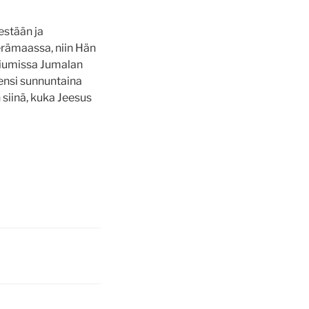
estään ja
erämaassa, niin Hän
liumissa Jumalan
 ensi sunnuntaina
 siinä, kuka Jeesus