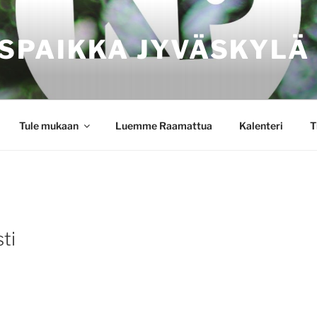
SPAIKKA JYVÄSKYLÄ
Tule mukaan
Luemme Raamattua
Kalenteri
T
ti