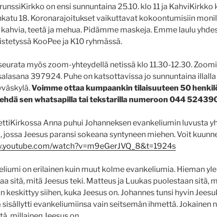
ssiKirkko on ensi sunnuntaina 25.10. klo 11 ja KahviKirkko klo
katu 18. Koronarajoitukset vaikuttavat kokoontumisiin monil
on kahvia, teetä ja mehua. Pidämme maskeja. Emme laulu yhdes
stetyssä KooPee ja K10 ryhmässä.
 seurata myös zoom-yhteydellä netissä klo 11.30-12.30. Zoom
lasana 397924. Puhe on katsottavissa jo sunnuntaina illalla
yväskylä.
Voimme ottaa kumpaankin tilaisuuteen 50 henkilöä
 tehdä sen whatsapilla tai tekstarilla numeroon 044 52439
ettiKirkossa Anna puhui Johanneksen evankeliumin luvusta y
ta, jossa Jeesus paransi sokeana syntyneen miehen. Voit kuunn
ww.youtube.com/watch?v=m9eGerJVQ_8&t=1924s
iumi on erilainen kuin muut kolme evankeliumia. Hieman ylei
a sitä, mitä Jeesus teki. Matteus ja Luukas puolestaan sitä, m
 keskittyy siihen, kuka Jeesus on. Johannes tunsi hyvin Jeesu
isällytti evankeliumiinsa vain seitsemän ihmettä. Jokainen ni
tä, millainen Jeesus on.