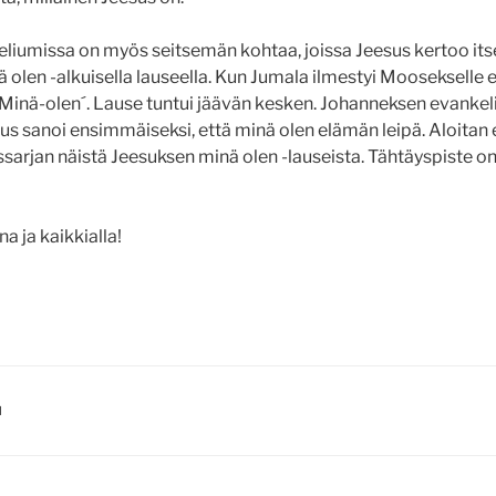
iumissa on myös seitsemän kohtaa, joissa Jeesus kertoo its
olen -alkuisella lauseella. Kun Jumala ilmestyi Moosekselle 
´Minä-olen´. Lause tuntui jäävän kesken. Johanneksen evanke
sus sanoi ensimmäiseksi, että minä olen elämän leipä. Aloitan
sarjan näistä Jeesuksen minä olen -lauseista. Tähtäyspiste on
a ja kaikkialla!
I