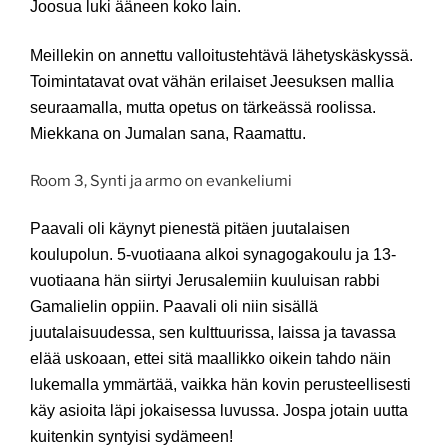
Joosua luki ääneen koko lain.
Meillekin on annettu valloitustehtävä lähetyskäskyssä.
Toimintatavat ovat vähän erilaiset Jeesuksen mallia
seuraamalla, mutta opetus on tärkeässä roolissa.
Miekkana on Jumalan sana, Raamattu.
Room 3, Synti ja armo on evankeliumi
Paavali oli käynyt pienestä pitäen juutalaisen
koulupolun. 5-vuotiaana alkoi synagogakoulu ja 13-
vuotiaana hän siirtyi Jerusalemiin kuuluisan rabbi
Gamalielin oppiin. Paavali oli niin sisällä
juutalaisuudessa, sen kulttuurissa, laissa ja tavassa
elää uskoaan, ettei sitä maallikko oikein tahdo näin
lukemalla ymmärtää, vaikka hän kovin perusteellisesti
käy asioita läpi jokaisessa luvussa. Jospa jotain uutta
kuitenkin syntyisi sydämeen!