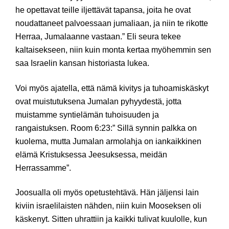
he opettavat teille iljettävät tapansa, joita he ovat
noudattaneet palvoessaan jumaliaan, ja niin te rikotte
Herraa, Jumalaanne vastaan.” Eli seura tekee
kaltaisekseen, niin kuin monta kertaa myöhemmin sen
saa Israelin kansan historiasta lukea.
Voi myös ajatella, että nämä kivitys ja tuhoamiskäskyt
ovat muistutuksena Jumalan pyhyydestä, jotta
muistamme syntielämän tuhoisuuden ja
rangaistuksen. Room 6:23:” Sillä synnin palkka on
kuolema, mutta Jumalan armolahja on iankaikkinen
elämä Kristuksessa Jeesuksessa, meidän
Herrassamme”.
Joosualla oli myös opetustehtävä. Hän jäljensi lain
kiviin israelilaisten nähden, niin kuin Mooseksen oli
käskenyt. Sitten uhrattiin ja kaikki tulivat kuulolle, kun