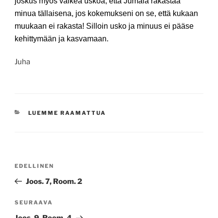
joskus myös vaikea uskoa, että Jumala rakastaa
minua tällaisena, jos kokemukseni on se, että kukaan
muukaan ei rakasta! Silloin usko ja minuus ei pääse
kehittymään ja kasvamaan.
Juha
KATEGORIAT
LUEMME RAAMATTUA
Artikkelien
Edellinen
EDELLINEN
selaus
artikkeli
Joos. 7, Room. 2
Seuraava
SEURAAVA
artikkeli