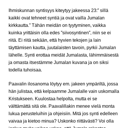
Ihmiskunnan syntisyys kiteytyy jakeessa 23:” sillä
kaikki ovat tehneet syntiä ja ovat vailla Jumalan
kirkkautta.” Tähän meidän on tyytyminen, vaikka
kuinka yrittäisin olla edes ”siivosyntinen”, niin se ei
riitä. Ei riitä sekään, että hyvien tekojen ja lain
täyttämisen kautta, juutalaisten tavoin, pyrkii Jumalan
lähelle.
Synti erottaa meidät Jumalasta, lähimmäisestä
ja omasta itsestämme Jumalan kuvana ja on siksi
todella tuhoisaa.
Paavalin ilosanoma löytyy em. jakeen ympäriltä, jossa
hän julistaa, että kelpaamme Jumalalle vain uskomalla
Kristukseen. Kuulostaa helpolta, mutta ei se
välttämättä sitä ole. Paavalillakin menee vielä monta
lukua perusteluihin ja ohjeisiin. Mitä jos synti edelleen
vaivaa ja kietoo minua? Uskonko riittävästi? Voi olla