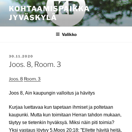
Siirry
KOHTAAMISPAIKKA
sisältöön
JYVÄSKYLÄ
Valikko
JULKAISTU
30.11.2020
Joos. 8, Room. 3
Joos. 8
Room. 3
Joos 8,
Ain kaupungin valloitus ja hävitys
Kurjaa luettavaa kun tapetaan ihmiset ja poltetaan
kaupunki. Mutta kun toimitaan Herran tahdon mukaan,
täytyy se tietenkin hyväksyä. Miksi näin piti toimia?
Yksi vastaus löytyy 5.Moos 20:18: ”Ellette hävitä heitä,