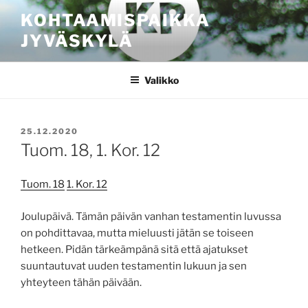
Siirry
KOHTAAMISPAIKKA
sisältöön
JYVÄSKYLÄ
Valikko
JULKAISTU
25.12.2020
Tuom. 18, 1. Kor. 12
Tuom. 18
1. Kor. 12
Joulupäivä. Tämän päivän vanhan testamentin luvussa
on pohdittavaa, mutta mieluusti jätän se toiseen
hetkeen. Pidän tärkeämpänä sitä että ajatukset
suuntautuvat uuden testamentin lukuun ja sen
yhteyteen tähän päivään.