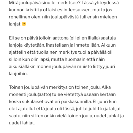
Mitä joulupäivä sinulle merkitsee? Tässä yhteydessä
kunnon kristitty ottaisi esiin Jeesuksen, mutta jos
rehellinen olen, niin joulupäivästä tuli ensin mieleen
lahjat
Eli se on päivä jolloin aattona (eli eilen illalla) saatuja
lahjoja käytetään, ihastellaan ja ihmetellään. Alkuun
ajattelin että tuollainen merkitys tuolla päivällä oli
silloin kun olin lapsi, mutta huomasin että näin
aikuisiälläkin monen joulupäivän muisto liittyy juuri
lahjoihin.
Toinen joulupäivän merkitys on toinen joulu. Aika
monesti joulu(aatto) tulee vietettyä useaan kertaan
koska sukulaiset ovat eri paikkakunnilla. Eli juuri kun
olet ajatellut että joulu oli tässä, juhlat juhlittu ja lahjat
saatu, niin sitten onkin vielä toinen joulu, uudet juhlat ja
uudet lahjat.