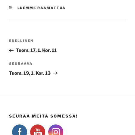
KATEGORIAT
LUEMME RAAMATTUA
Artikkelien
Edellinen
EDELLINEN
selaus
artikkeli
Tuom. 17, 1. Kor. 11
Seuraava
SEURAAVA
artikkeli
Tuom. 19, 1. Kor. 13
SEURAA MEITÄ SOMESSA!