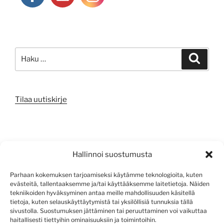
Etsi:
Haku
Tilaa uutiskirje
META
Hallinnoi suostumusta
Kirjaudu sisään
Parhaan kokemuksen tarjoamiseksi käytämme teknologioita, kuten
evästeitä, tallentaaksemme ja/tai käyttääksemme laitetietoja. Näiden
Sisältösyöte
tekniikoiden hyväksyminen antaa meille mahdollisuuden käsitellä
tietoja, kuten selauskäyttäytymistä tai yksilöllisiä tunnuksia tällä
Kommenttisyöte
sivustolla. Suostumuksen jättäminen tai peruuttaminen voi vaikuttaa
haitallisesti tiettyihin ominaisuuksiin ja toimintoihin.