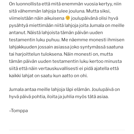
On luonnollista että mitä enemmän vuosia kertyy, niin
sitä vähemmän lahjoja tulee jouluna. Mutta siksi,
viimeistään näin aikuisena
joulupäivänä olisi hyvä
pysähtyä miettimään niitä lahjoja joita Jumala on meille
antanut. Näistä lahjoista tämän päivän uuden
testamentin luku puhuu. Me näemme monesti ihmisen
lahjakkuuden jossain asiassa joko syntymässä saatuna
tai harjoittelun tuloksena. Näin monesti on, mutta
tämän päivän uuden testamentin luku kertoo minusta
siitä että näin vertauskuvallisesti ei pidä ajatella että
kaikki lahjat on saatu kun aatto on ohi.
Jumala antaa meille lahjoja läpi elämän. Joulupäivä on
hyvä päivä pohtia, iloita ja juhlia myös tätä asiaa.
–Tomppa