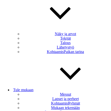
Näky ja arvot
Tekijät
Talous
Lähetystyö
KohtaamisPaikan tarina
Tule mukaan
Messut
Lapset ja perheet
KohtaamisRyhmät
Mukaan tekemään