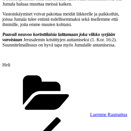
Jumala haluaa muuttaa meissä kaiken.
Vastoinkäymiset voivat pakottaa meidät liikkeelle ja paikkoihin,
joissa Jumala tulee entistä todellisemmaksi sekä itsellemme että
ihmisille, joita emme muuten kohtaisi.
Paavali neuvoo korinttilaisia laittamaan joka viikko syrjään
varoistaan
Jerusalemin kristittyjen auttamiseksi (1. Kor. 16:2).
Suunnitelmallisuus on hyvä tapa myös Jumalalle antamisessa.
Heli
Kategoriat
Luemme Raamattua
Artikkelien
Edellinen
artikkeli
selaus