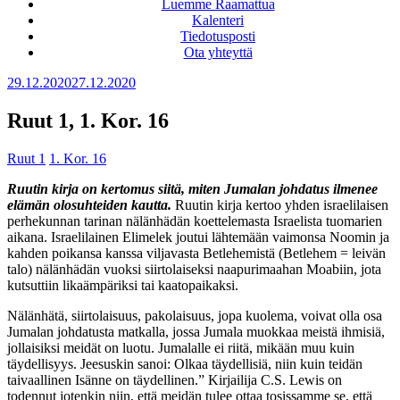
Luemme Raamattua
Kalenteri
Tiedotusposti
Ota yhteyttä
Julkaistu
29.12.2020
27.12.2020
Ruut 1, 1. Kor. 16
Ruut 1
1. Kor. 16
Ruutin kirja on kertomus siitä, miten Jumalan johdatus ilmenee
elämän olosuhteiden kautta.
Ruutin kirja kertoo yhden israelilaisen
perhekunnan tarinan nälänhädän koettelemasta Israelista tuomarien
aikana. Israelilainen Elimelek joutui lähtemään vaimonsa Noomin ja
kahden poikansa kanssa viljavasta Betlehemistä (Betlehem = leivän
talo) nälänhädän vuoksi siirtolaiseksi naapurimaahan Moabiin, jota
kutsuttiin likaämpäriksi tai kaatopaikaksi.
Nälänhätä, siirtolaisuus, pakolaisuus, jopa kuolema, voivat olla osa
Jumalan johdatusta matkalla, jossa Jumala muokkaa meistä ihmisiä,
jollaisiksi meidät on luotu. Jumalalle ei riitä, mikään muu kuin
täydellisyys. Jeesuskin sanoi: Olkaa täydellisiä, niin kuin teidän
taivaallinen Isänne on täydellinen.” Kirjailija C.S. Lewis on
todennut jotenkin niin, että meidän tulee ottaa tosissamme se, että