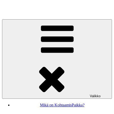
Siirry
sisältöön
KohtaamisPaikka Jyväskylä
Valikko
Mikä on KohtaamisPaikka?