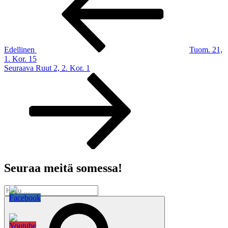
Edellinen
Tuom. 21,
1. Kor. 15
Seuraava
Seuraava
Ruut 2, 2. Kor. 1
artikkeli
Seuraa meitä somessa!
Etsi:
Haku