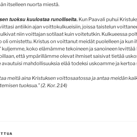
än itselleen nuorta miestä.
sen tuoksu kuulostaa runolliselta.
Kun Paavali puhui Kristuk
iittasi antiikin ajan voittokulkueisiin, joissa taistelun voittan
lkivat niin voittajan sotilaat kuin voitetutkin. Kulkueessa polt
to oli omistettu. Kristus on voittanut meidät puolelleen ja kun i
” kuljemme, koko elämämme tekoineen ja sanoineen levittää 
illaan, että ympärillämme olevat ihmiset saisivat tietää us
 avautuisi mahdollisuuksia elää todeksi uskoamme ja kertoa si
taa meitä aina Kristuksen voittosaatossa ja antaa meidän kaikk
temisen tuoksua.” (2. Kor. 2:14)
ATTUA