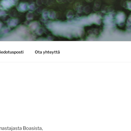
iedotusposti
Ota yhteyttä
unastajasta Boasista,