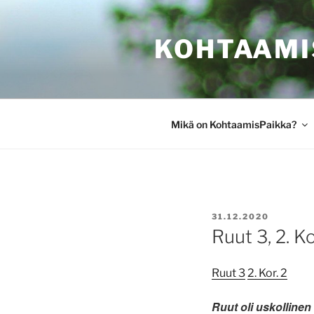
Siirry
sisältöön
KOHTAAMI
Mikä on KohtaamisPaikka?
JULKAISTU
31.12.2020
Ruut 3, 2. Ko
Ruut 3
2. Kor. 2
Ruut oli uskolline