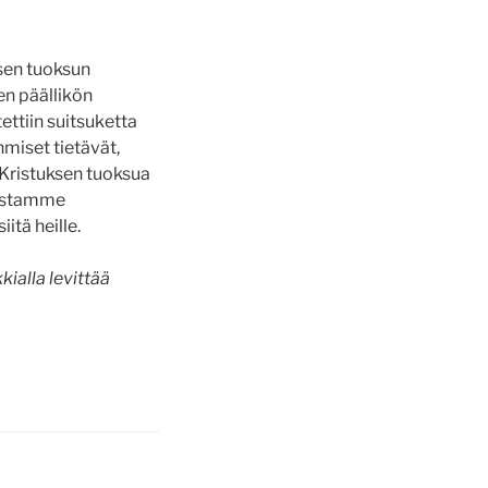
sen tuoksun
een päällikön
ettiin suitsuketta
hmiset tietävät,
Kristuksen tuoksua
kostamme
itä heille.
ialla levittää