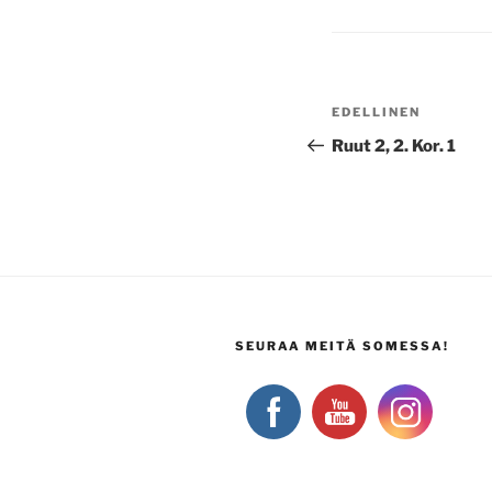
Artikkelien
Edellinen
EDELLINEN
selaus
artikkeli
Ruut 2, 2. Kor. 1
SEURAA MEITÄ SOMESSA!