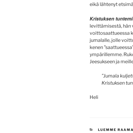
eikä lähtenyt etsimä
Kristuksen tuntemi
levittämisestä, hän v
voittosaattueessa ku
jumalalle, jolle voit
kenen ”saattueessa
ympärillemme. Ruko
Jeesukseen ja meille
”Jumala kuljet
Kristuksen tun
Heli
KATEGORIAT
LUEMME RAAM