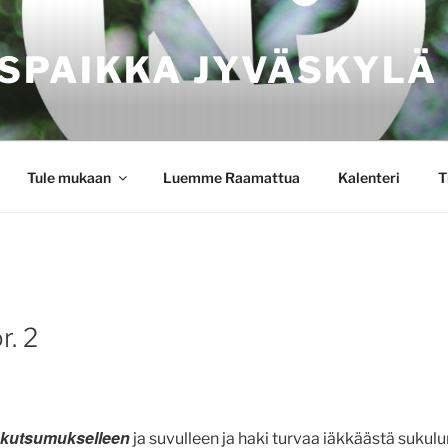
SPAIKKA JYVÄSKYLÄ
Tule mukaan
Luemme Raamattua
Kalenteri
T
r. 2
n kutsumukselleen
ja suvulleen ja haki turvaa iäkkäästä sukul