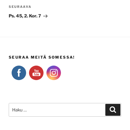
Seuraava
SEURAAVA
artikkeli
Ps. 45, 2. Kor. 7
SEURAA MEITÄ SOMESSA!
Etsi:
Haku