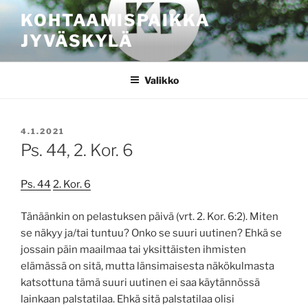
Siirry
KOHTAAMISPAIKKA
sisältöön
JYVÄSKYLÄ
Valikko
JULKAISTU
4.1.2021
Ps. 44, 2. Kor. 6
Ps. 44
2. Kor. 6
Tänäänkin on pelastuksen päivä (vrt. 2. Kor. 6:2). Miten
se näkyy ja/tai tuntuu? Onko se suuri uutinen? Ehkä se
jossain päin maailmaa tai yksittäisten ihmisten
elämässä on sitä, mutta länsimaisesta näkökulmasta
katsottuna tämä suuri uutinen ei saa käytännössä
lainkaan palstatilaa. Ehkä sitä palstatilaa olisi