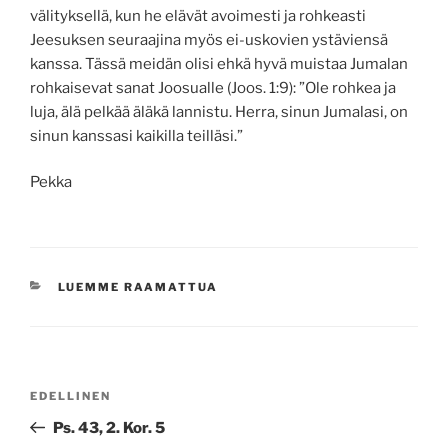
välityksellä, kun he elävät avoimesti ja rohkeasti
Jeesuksen seuraajina myös ei-uskovien ystäviensä
kanssa. Tässä meidän olisi ehkä hyvä muistaa Jumalan
rohkaisevat sanat Joosualle (Joos. 1:9): ”Ole rohkea ja
luja, älä pelkää äläkä lannistu. Herra, sinun Jumalasi, on
sinun kanssasi kaikilla teilläsi.”
Pekka
KATEGORIAT
LUEMME RAAMATTUA
Artikkelien
Edellinen
EDELLINEN
selaus
artikkeli
Ps. 43, 2. Kor. 5