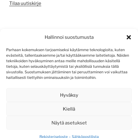
Tilaa uutiskirje
META
Hallinnoi suostumusta
Kirjaudu sisään
Parhaan kokemuksen tarjoamiseksi käytämme teknologioita, kuten
evästeitä, tallentaaksemme ja/tai käyttääksemme laitetietoja. Näiden
Sisältösyöte
tekniikoiden hyväksyminen antaa meille mahdollisuuden käsitellä
tietoja, kuten selauskäyttäytymistä tai yksilöllisiä tunnuksia tällä
Kommenttisyöte
sivustolla. Suostumuksen jättäminen tai peruuttaminen voi vaikuttaa
haitallisesti tiettyihin ominaisuuksiin ja toimintoihin.
WordPress.org
Hyväksy
Kiellä
Näytä asetukset
Rekisteriseloste – Sähköpostilista