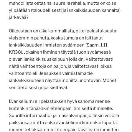
mahdollista ostaa ns. suurella rahalla, mutta onko se
ylipäätään (taloudellisesti ja iankaikkisuuden kannalta)
järkevää?
Oikeastaan on aika kummallista, ettei pelastuksesta
yleisemmin puhuta, koska Jumala on laittanut
iankaikkisuuden ihmisten sydämeen (Saarn. 1:11,
KR38). Jokainen ihminen täyttää tuon sydämessä
olevan iankaikkisuuskaipuun jollakin. Valitettavasti
näitä vaihtoehtoja on paljon, ja valitettavasti oikea
vaihtoehto eli Jeesuksen valmistama tie
iankaikkisuuteen näyttää monilta unohtuvan. Monet
sen tietoisesti jopa kieltävät.
Evankeliumi eli pelastuksen hyvä sanoma menee
kuitenkin tänäänkin eteenpäin ihmiseltä ihmiselle.
Suurille informaatio- ja massakampanjoillekin voi olla
paikkansa, mutta ehkä evankeliumi kuitenkin lopulta
menee tehokkaimmin eteenpäin tavallisten ihmisten