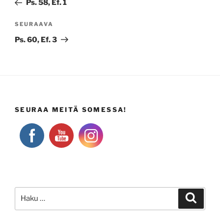
Ps. 58, Ef. 1
Seuraava
SEURAAVA
artikkeli
Ps. 60, Ef. 3
SEURAA MEITÄ SOMESSA!
Etsi:
Haku