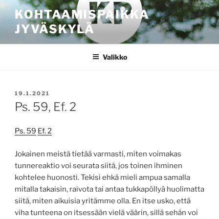
Siirry
KOHTAAMISPAIKKA
sisältöön
JYVÄSKYLÄ
Valikko
JULKAISTU
19.1.2021
Ps. 59, Ef. 2
Ps. 59
Ef. 2
Jokainen meistä tietää varmasti, miten voimakas
tunnereaktio voi seurata siitä, jos toinen ihminen
kohtelee huonosti. Tekisi ehkä mieli ampua samalla
mitalla takaisin, raivota tai antaa tukkapöllyä huolimatta
siitä, miten aikuisia yritämme olla. En itse usko, että
viha tunteena on itsessään vielä väärin, sillä sehän voi