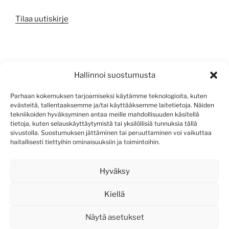
Tilaa uutiskirje
META
Hallinnoi suostumusta
Kirjaudu sisään
Parhaan kokemuksen tarjoamiseksi käytämme teknologioita, kuten
evästeitä, tallentaaksemme ja/tai käyttääksemme laitetietoja. Näiden
Sisältösyöte
tekniikoiden hyväksyminen antaa meille mahdollisuuden käsitellä
tietoja, kuten selauskäyttäytymistä tai yksilöllisiä tunnuksia tällä
Kommenttisyöte
sivustolla. Suostumuksen jättäminen tai peruuttaminen voi vaikuttaa
haitallisesti tiettyihin ominaisuuksiin ja toimintoihin.
WordPress.org
Hyväksy
Kiellä
Näytä asetukset