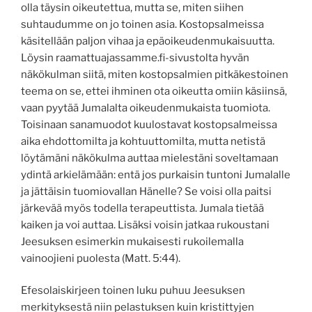
olla täysin oikeutettua, mutta se, miten siihen
suhtaudumme on jo toinen asia. Kostopsalmeissa
käsitellään paljon vihaa ja epäoikeudenmukaisuutta.
Löysin raamattuajassamme.fi-sivustolta hyvän
näkökulman siitä, miten kostopsalmien pitkäkestoinen
teema on se, ettei ihminen ota oikeutta omiin käsiinsä,
vaan pyytää Jumalalta oikeudenmukaista tuomiota.
Toisinaan sanamuodot kuulostavat kostopsalmeissa
aika ehdottomilta ja kohtuuttomilta, mutta netistä
löytämäni näkökulma auttaa mielestäni soveltamaan
ydintä arkielämään: entä jos purkaisin tuntoni Jumalalle
ja jättäisin tuomiovallan Hänelle? Se voisi olla paitsi
järkevää myös todella terapeuttista. Jumala tietää
kaiken ja voi auttaa. Lisäksi voisin jatkaa rukoustani
Jeesuksen esimerkin mukaisesti rukoilemalla
vainoojieni puolesta (Matt. 5:44).
Efesolaiskirjeen toinen luku puhuu Jeesuksen
merkityksestä niin pelastuksen kuin kristittyjen