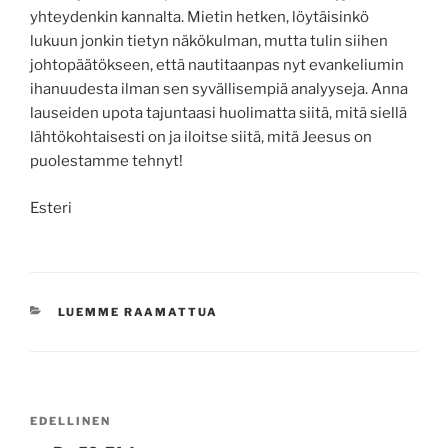
yhteydenkin kannalta. Mietin hetken, löytäisinkö
lukuun jonkin tietyn näkökulman, mutta tulin siihen
johtopäätökseen, että nautitaanpas nyt evankeliumin
ihanuudesta ilman sen syvällisempiä analyyseja. Anna
lauseiden upota tajuntaasi huolimatta siitä, mitä siellä
lähtökohtaisesti on ja iloitse siitä, mitä Jeesus on
puolestamme tehnyt!
Esteri
KATEGORIAT
LUEMME RAAMATTUA
Artikkelien
Edellinen
EDELLINEN
selaus
artikkeli