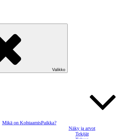
Valikko
Mikä on KohtaamisPaikka?
Näky ja arvot
Tekijät