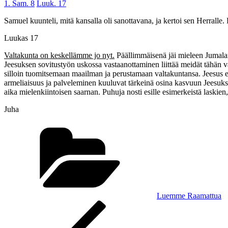
1. Sam. 8
Luuk. 17
Samuel kuunteli, mitä kansalla oli sanottavana, ja kertoi sen Herralle.
Luukas 17
Valtakunta on keskellämme jo nyt.
Päällimmäisenä jäi mieleen Jumalan 
Jeesuksen sovitustyön uskossa vastaanottaminen liittää meidät tähän v
silloin tuomitsemaan maailman ja perustamaan valtakuntansa. Jeesus ei 
armeliaisuus ja palveleminen kuuluvat tärkeinä osina kasvuun Jeesukse
aika mielenkiintoisen saarnan. Puhuja nosti esille esimerkeistä laskien,
Juha
Kategoriat
Luemme Raamattua
Artikkelien
Edellinen
artikkeli
selaus