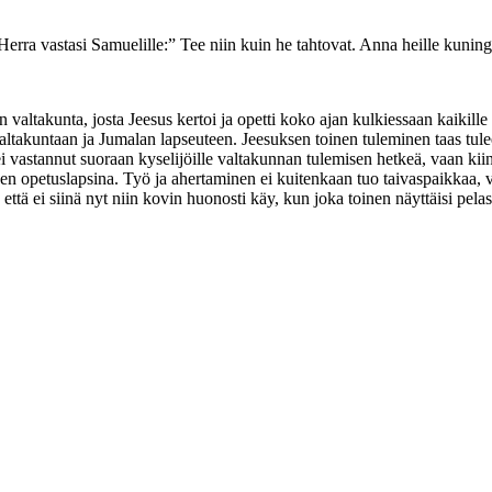
 Herra vastasi Samuelille:” Tee niin kuin he tahtovat. Anna heille kunin
valtakunta, josta Jeesus kertoi ja opetti koko ajan kulkiessaan kaikill
altakuntaan ja Jumalan lapseuteen. Jeesuksen toinen tuleminen taas tule
vastannut suoraan kyselijöille valtakunnan tulemisen hetkeä, vaan kiinn
n opetuslapsina. Työ ja ahertaminen ei kuitenkaan tuo taivaspaikkaa, va
 että ei siinä nyt niin kovin huonosti käy, kun joka toinen näyttäisi pela