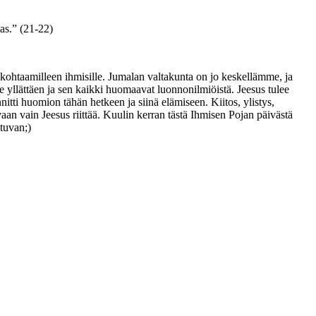
gas.” (21-22)
e kohtaamilleen ihmisille. Jumalan valtakunta on jo keskellämme, ja
e yllättäen ja sen kaikki huomaavat luonnonilmiöistä. Jeesus tulee
itti huomion tähän hetkeen ja siinä elämiseen. Kiitos, ylistys,
an vain Jeesus riittää. Kuulin kerran tästä Ihmisen Pojan päivästä
stuvan;)