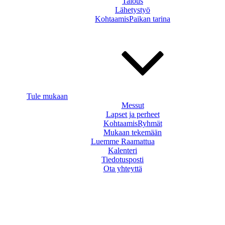
Talous
Lähetystyö
KohtaamisPaikan tarina
Tule mukaan
Messut
Lapset ja perheet
KohtaamisRyhmät
Mukaan tekemään
Luemme Raamattua
Kalenteri
Tiedotusposti
Ota yhteyttä