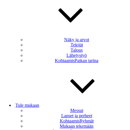
Näky ja arvot
Tekijät
Talous
Lähetystyö
KohtaamisPaikan tarina
Tule mukaan
Messut
Lapset ja perheet
KohtaamisRyhmät
Mukaan tekemään