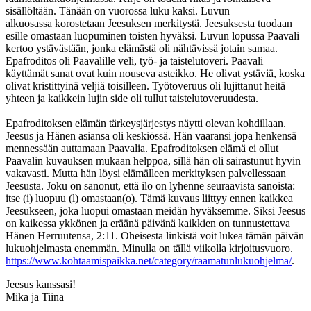
sisällöltään. Tänään on vuorossa luku kaksi. Luvun
alkuosassa korostetaan Jeesuksen merkitystä. Jeesuksesta tuodaan
esille omastaan luopuminen toisten hyväksi. Luvun lopussa Paavali
kertoo ystävästään, jonka elämästä oli nähtävissä jotain samaa.
Epafroditos oli Paavalille veli, työ- ja taistelutoveri. Paavali
käyttämät sanat ovat kuin nouseva asteikko. He olivat ystäviä, koska
olivat kristittyinä veljiä toisilleen. Työtoveruus oli lujittanut heitä
yhteen ja kaikkein lujin side oli tullut taistelutoveruudesta.
Epafroditoksen elämän tärkeysjärjestys näytti olevan kohdillaan.
Jeesus ja Hänen asiansa oli keskiössä. Hän vaaransi jopa henkensä
mennessään auttamaan Paavalia. Epafroditoksen elämä ei ollut
Paavalin kuvauksen mukaan helppoa, sillä hän oli sairastunut hyvin
vakavasti. Mutta hän löysi elämälleen merkityksen palvellessaan
Jeesusta. Joku on sanonut, että ilo on lyhenne seuraavista sanoista:
itse (i) luopuu (l) omastaan(o). Tämä kuvaus liittyy ennen kaikkea
Jeesukseen, joka luopui omastaan meidän hyväksemme. Siksi Jeesus
on kaikessa ykkönen ja eräänä päivänä kaikkien on tunnustettava
Hänen Herruutensa, 2:11. Oheisesta linkistä voit lukea tämän päivän
lukuohjelmasta enemmän. Minulla on tällä viikolla kirjoitusvuoro.
https://www.kohtaamispaikka.net/category/raamatunlukuohjelma/
.
Jeesus kanssasi!
Mika ja Tiina