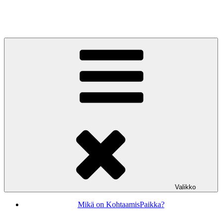
Siirry
sisältöön
KohtaamisPaikka Jyväskylä
Valikko
Mikä on KohtaamisPaikka?