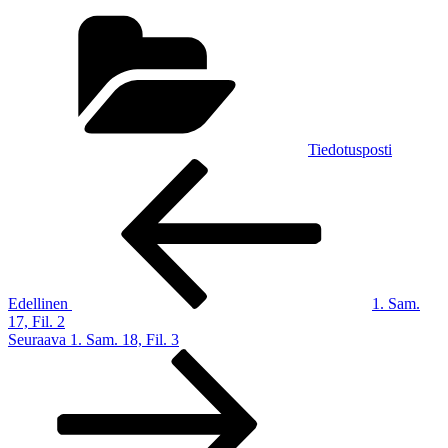
Kategoriat
Tiedotusposti
Artikkelien
Edellinen
artikkeli
selaus
Edellinen
1. Sam.
17, Fil. 2
Seuraava
Seuraava
1. Sam. 18, Fil. 3
artikkeli