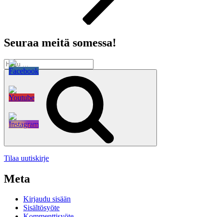
Seuraa meitä somessa!
Etsi:
Haku
Tilaa uutiskirje
Meta
Kirjaudu sisään
Sisältösyöte
Kommenttisyöte