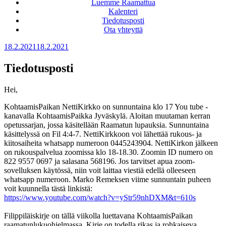
Luemme Raamattua
Kalenteri
Tiedotusposti
Ota yhteyttä
Julkaistu
18.2.2021
18.2.2021
Tiedotusposti
Hei,
KohtaamisPaikan NettiKirkko on sunnuntaina klo 17 You tube -
kanavalla KohtaamisPaikka Jyväskylä. Aloitan muutaman kerran
opetussarjan, jossa käsitellään Raamatun lupauksia. Sunnuntaina
käsittelyssä on Fil 4:4-7. NettiKirkkoon voi lähettää rukous- ja
kiitosaiheita whatsapp numeroon 0445243904. NettiKirkon jälkeen
on rukouspalvelua zoomissa klo 18-18.30. Zoomin ID numero on
822 9557 0697 ja salasana 568196. Jos tarvitset apua zoom-
sovelluksen käytössä, niin voit laittaa viestiä edellä olleeseen
whatsapp numeroon. Marko Remeksen viime sunnuntain puheen
voit kuunnella tästä linkistä:
https://www.youtube.com/watch?v=yStr59nhDXM&t=610s
Filippiläiskirje on tällä viikolla luettavana KohtaamisPaikan
raamatunlukuohjelmassa. Kirje on todella rikas ja rohkaiseva