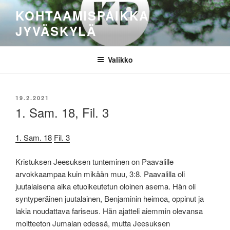
Siirry
KOHTAAMISPAIKKA
sisältöön
JYVÄSKYLÄ
Valikko
JULKAISTU
19.2.2021
1. Sam. 18, Fil. 3
1. Sam. 18
Fil. 3
Kristuksen Jeesuksen tunteminen on Paavalille
arvokkaampaa kuin mikään muu, 3:8. Paavalilla oli
juutalaisena aika etuoikeutetun oloinen asema. Hän oli
syntyperäinen juutalainen, Benjaminin heimoa, oppinut ja
lakia noudattava fariseus. Hän ajatteli aiemmin olevansa
moitteeton Jumalan edessä, mutta Jeesuksen