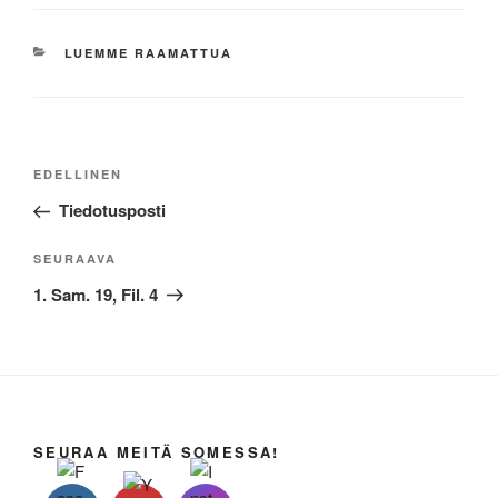
KATEGORIAT
LUEMME RAAMATTUA
Artikkelien
Edellinen
EDELLINEN
selaus
artikkeli
Tiedotusposti
Seuraava
SEURAAVA
artikkeli
1. Sam. 19, Fil. 4
SEURAA MEITÄ SOMESSA!