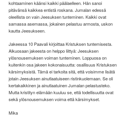
kohtaaminen käänsi kaikki päälaelleen. Hän sanoi
pitävänsä kaikkea entistä roskana. Jumalan edessä
oleellista on vain Jeesuksen tunteminen. Kaikki ovat
samassa asemassa, jokainen pelastuu armosta, uskon
kautta Jeesukseen.
Jakeessa 10 Paavali kirjoittaa Kristuksen tuntemisesta.
Alkuosaan jakeesta on helppo liittyä: Jeesuksen
ylösnousemuksen voiman tunteminen. Loppuosa on
kuitenkin osa jakeen kokonaisuutta: osallisuus Kristuksen
kärsimyksistä. Tämä ei tarkoita sitä, että voisimme lisätä
jotain Jeesuksen ainutlaatuiseen ristinkuolemaan. Se oli
kertakaikkinen ja ainutlaatuinen Jumalan pelastusteko.
Mutta kristityn elämään kuuluu se, että todellisuutta ovat
sekä ylösnousemuksen voima että kärsimykset.
Mika