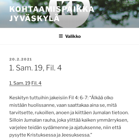
Siirry
KOHTAAMISPAIKKA
sisältöön
JYVÄSKYLÄ
Valikko
JULKAISTU
20.2.2021
1. Sam. 19, Fil. 4
1. Sam. 19
Fil. 4
Keskityn tuttuihin jakeisiin Fil 4: 6-7: “Älkää olko
mistään huolissanne, vaan saattakaa aina se, mitä
tarvitsette, rukoillen, anoen ja kiittäen Jumalan tietoon.
Silloin Jumalan rauha, joka ylittää kaiken ymmärryksen,
varjelee teidän sydämenne ja ajatuksenne, niin että
pysytte Kristuksessa ja Jeesuksessa.”