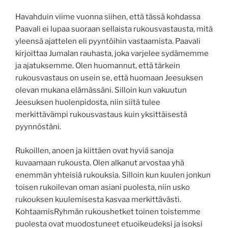
Havahduin viime vuonna siihen, että tässä kohdassa
Paavali ei lupaa suoraan sellaista rukousvastausta, mitä
yleensä ajattelen eli pyyntöihin vastaamista. Paavali
kirjoittaa Jumalan rauhasta, joka varjelee sydämemme
ja ajatuksemme. Olen huomannut, että tärkein
rukousvastaus on usein se, että huomaan Jeesuksen
olevan mukana elämässäni. Silloin kun vakuutun
Jeesuksen huolenpidosta, niin siitä tulee
merkittävämpi rukousvastaus kuin yksittäisestä
pyynnöstäni.
Rukoillen, anoen ja kiittäen ovat hyviä sanoja
kuvaamaan rukousta. Olen alkanut arvostaa yhä
enemmän yhteisiä rukouksia. Silloin kun kuulen jonkun
toisen rukoilevan oman asiani puolesta, niin usko
rukouksen kuulemisesta kasvaa merkittävästi.
KohtaamisRyhmän rukoushetket toinen toistemme
puolesta ovat muodostuneet etuoikeudeksi ja isoksi