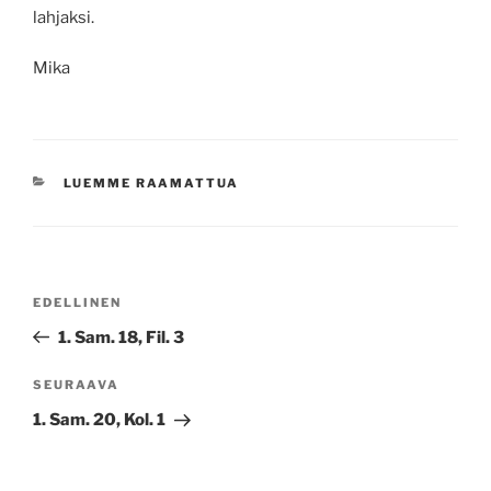
lahjaksi.
Mika
KATEGORIAT
LUEMME RAAMATTUA
Artikkelien
Edellinen
EDELLINEN
selaus
artikkeli
1. Sam. 18, Fil. 3
Seuraava
SEURAAVA
artikkeli
1. Sam. 20, Kol. 1