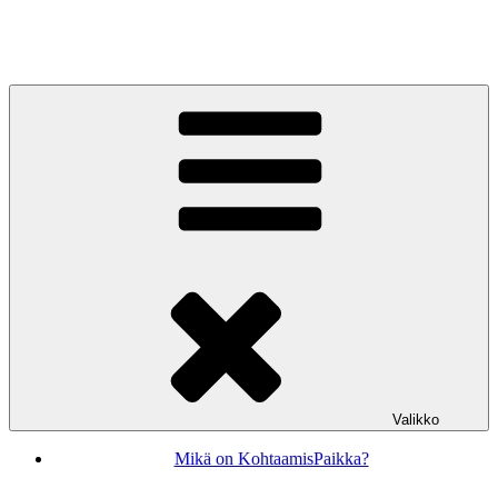
Siirry
sisältöön
KohtaamisPaikka Jyväskylä
Valikko
Mikä on KohtaamisPaikka?