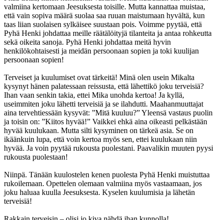
valmiina kertomaan Jeesuksesta toisille. Mutta kannattaa muistaa,
että vain sopiva määrä suolaa saa ruuan maistumaan hyvältä, kun
taas liian suolaisen sylkäisee suustaan pois. Voimme pyytää, että
Pyhä Henki johdattaa meille räätälöityjä tilanteita ja antaa rohkeutta
sekä oikeita sanoja. Pyhä Henki johdattaa meitä hyvin
henkilökohtaisesti ja meidän persoonaan sopien ja toki kuulijan
persoonaan sopien!
Terveiset ja kuulumiset ovat tärkeitä! Minä olen usein Mikalta
kysynyt hänen palatessaan reissusta, että lähettikö joku terveisiä?
Ihan vaan senkin takia, ettei Mika unohda kertoa! Ja kyllä,
useimmiten joku lähetti terveisiä ja se ilahdutti. Maahanmuuttajat
aina tervehtiessään kysyvät: ”Mitä kuuluu?” Yleensä vastaus puolin
ja toisin on: ”Kiitos hyvää!” Vaikkei ehkä aina oikeasti pelkästään
hyvää kuulukaan. Mutta silti kysyminen on tärkeä asia. Se on
ikäänkuin lupa, että voin kertoa myös sen, ettei kuulukaan niin
hyvää. Ja voin pyytää rukousta puolestani. Paavalikin muuten pyysi
rukousta puolestaan!
Niinpä. Tänään kuulostelen kenen puolesta Pyhä Henki muistuttaa
rukoilemaan. Opettelen olemaan valmiina myös vastaamaan, jos
joku haluaa kuulla Jeesuksesta. Kyselen kuulumisia ja lähetän
terveisiä!
Rakkain terveisin – olisi jo kiva nähdä ihan kunnolla!