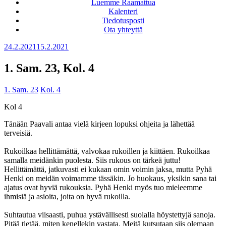
Luemme Raamattua
Kalenteri
Tiedotusposti
Ota yhteyttä
Julkaistu
24.2.2021
15.2.2021
1. Sam. 23, Kol. 4
1. Sam. 23
Kol. 4
Kol 4
Tänään Paavali antaa vielä kirjeen lopuksi ohjeita ja lähettää
terveisiä.
Rukoilkaa hellittämättä, valvokaa rukoillen ja kiittäen. Rukoilkaa
samalla meidänkin puolesta. Siis rukous on tärkeä juttu!
Hellittämättä, jatkuvasti ei kukaan omin voimin jaksa, mutta Pyhä
Henki on meidän voimamme tässäkin. Jo huokaus, yksikin sana tai
ajatus ovat hyviä rukouksia. Pyhä Henki myös tuo mieleemme
ihmisiä ja asioita, joita on hyvä rukoilla.
Suhtautua viisaasti, puhua ystävällisesti suolalla höystettyjä sanoja.
Pitää tietää, miten kenellekin vastata. Meitä kutsutaan siis olemaan