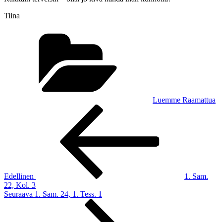
Tiina
Kategoriat
Luemme Raamattua
Artikkelien
Edellinen
artikkeli
selaus
Edellinen
1. Sam.
22, Kol. 3
Seuraava
Seuraava
1. Sam. 24, 1. Tess. 1
artikkeli