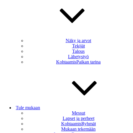
Näky ja arvot
Tekijät
Talous
Lähetystyö
KohtaamisPaikan tarina
Tule mukaan
Messut
Lapset ja perheet
KohtaamisRyhmät
Mukaan tekemään