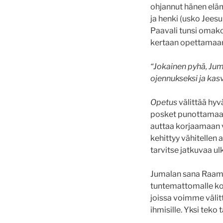
ohjannut hänen elä
ja henki (usko Jeesu
Paavali tunsi omak
kertaan opettamaan
“Jokainen pyhä, Jum
ojennukseksi ja kas
Opetus
välittää hyv
posket punottamaan
auttaa korjaamaan
kehittyy vähitellen a
tarvitse jatkuvaa ul
Jumalan sana Raamatt
tuntemattomalle koko
joissa voimme välit
ihmisille. Yksi teko 