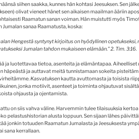
määnsä siihen saakka, kunnes hän kohtasi Jeesuksen. Sen jä
kseen) olivat vieneet hänet sen aikaisen maailman ääriin apos
ohtaisesti Raamatun sanan voiman. Hän muistutti myös Timo
 Jumalan sanaa Raamatusta, koska:
alan Hengestä syntynyt kirjoitus on hyödyllinen opetukseksi, 
vatukseksi Jumalan tahdon mukaiseen elämään.” 2. Tim. 3:16.
ää ja luotettavaa tietoa, asenteita ja elämäntapaa. Aiheelliset
 häpeästä ja auttavat meitä tunnistamaan sokeita pisteitä
 virheitämme.
Kasvatuksen
kautta avuttomasta ja toisista rii
ikuinen, jonka motiivit, asenteet ja toiminta ohjautuvat sisältä
koista ohjausta ja ojentamista.
u on siis vahva väline. Harvemmin tulee tilaisuuksia kertoa jo
 pelastushistorian alusta loppuun. Sen sijaan lähes päivittäin
tää jonkin totuuden Raamatun Jumalasta ja Jeesuksesta ympä
tai sana kerrallaan.