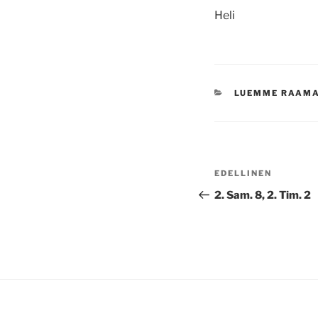
Heli
KATEGORIAT
LUEMME RAAM
Artikkelien
Edellinen
EDELLINEN
selaus
artikkeli
2. Sam. 8, 2. Tim. 2