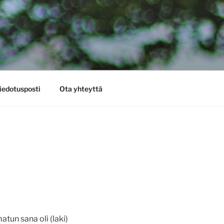
iedotusposti
Ota yhteyttä
atun sana oli (laki)