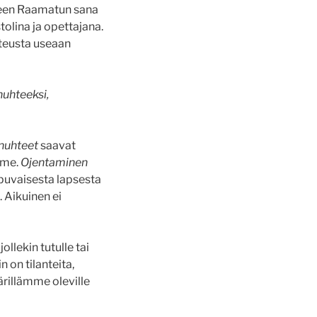
lkeen Raamatun sana
tolina ja opettajana.
teusta useaan
nuhteeksi,
nuhteet
saavat
mme.
Ojentaminen
ppuvaisesta lapsesta
. Aikuinen ei
llekin tutulle tai
 on tilanteita,
rillämme oleville