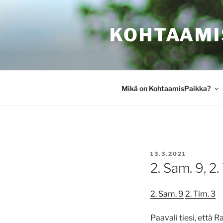
Siirry
sisältöön
KOHTAAMI
Mikä on KohtaamisPaikka?
JULKAISTU
13.3.2021
2. Sam. 9, 2.
2. Sam. 9
2. Tim. 3
Paavali tiesi, että 