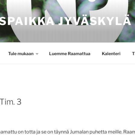
SPAIKKA JYVÄSKYLÄ
Tule mukaan
Luemme Raamattua
Kalenteri
T
 Tim. 3
Raamattu on totta ja se on täynnä Jumalan puhetta meille. Raam